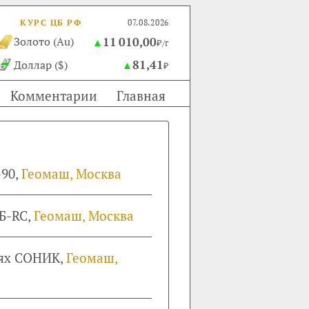
КУРС ЦБ РФ
07.08.2026
11 010,00
Золото (Au)
▲
₽/г
81,41
Доллар ($)
▲
₽
Комментарии
Главная
-90,
Геомаш, Москва
Б-RC,
Геомаш, Москва
пях СОНИК,
Геомаш,