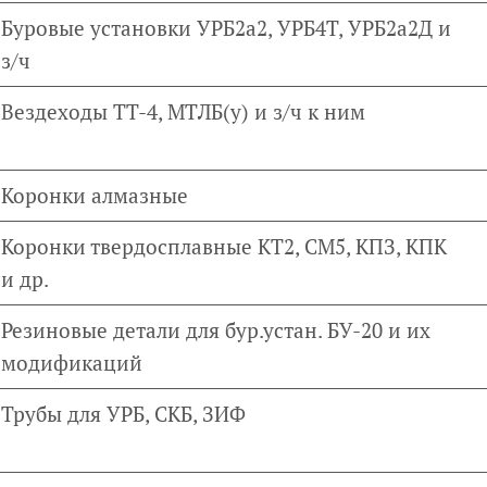
Буровые установки УРБ2а2, УРБ4Т, УРБ2а2Д и
з/ч
Вездеходы ТТ-4, МТЛБ(у) и з/ч к ним
Коронки алмазные
Коронки твердосплавные КТ2, СМ5, КПЗ, КПК
и др.
Резиновые детали для бур.устан. БУ-20 и их
модификаций
Трубы для УРБ, СКБ, ЗИФ