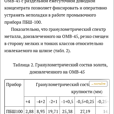
ОМВ-45 с раздельной ежесуточной доводкой
концентрата позволяет фиксировать и оперативно
устранять неполадки в работе промывочного
прибора ПБШ-100.
Показательно, что гранулометрический спектр
металла, доизвлеченного на ОМВ-45, резко смещен
в сторону мелких и тонких классов относительно
извлекаемого на шлюзе (табл. 2).
Таблица 2.
Гранулометрический состав золота,
доизвлеченного на ОМВ-45
Прибор
Гранулометрический состав золота в 
крупности (мм)
+4
-4+2
-2+1
-1+0,5
-0,5+0,25
-0,25+0,
ПБШ100
2,88
8,93
19,71
25,38
27,19
14,74