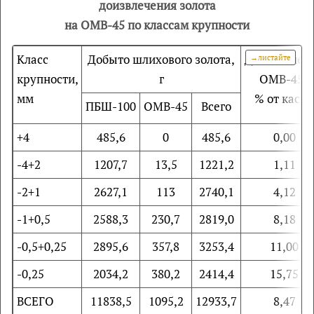
доизвлечения золота
на ОМВ-45 по классам крупности
Класс
Добыто шлихового золота,
Доизвлечен
крупности,
г
ОМВ-45,
мм
% от касс
ПБШ-100
ОМВ-45
Всего
+4
485,6
0
485,6
0,00
-4+2
1207,7
13,5
1221,2
1,11
-2+1
2627,1
113
2740,1
4,12
-1+0,5
2588,3
230,7
2819,0
8,18
-0,5+0,25
2895,6
357,8
3253,4
11,00
-0,25
2034,2
380,2
2414,4
15,75
ВСЕГО
11838,5
1095,2
12933,7
8,47