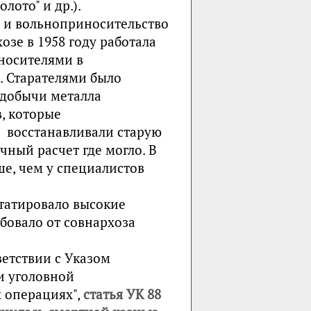
лото" и др.).
о и вольноприносительство
озе в 1958 году работала
иносителями в
. Старателями было
 добычи металла
, которые
и восстанавливали старую
чный расчет где могло. В
ше, чем у специалистов
татировало высокие
ебовало от совнархоза
ветствии с Указом
и уголовной
 операциях",
статья УК 88