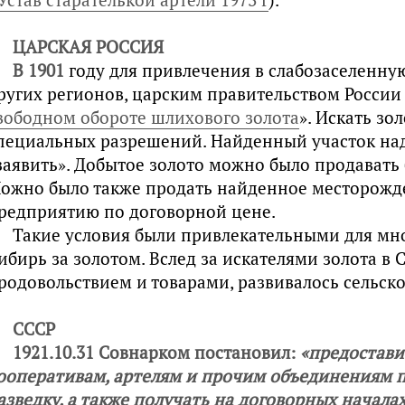
ЦАРСКАЯ РОССИЯ
В 1901
году для привлечения в слабозаселенну
ругих регионов, царским правительством России
вободном обороте шлихового золота
». Искать зо
пециальных разрешений. Найденный участок над
заявить». Добытое золото можно было продавать
ожно было также продать найденное месторож
редприятию по договорной цене.
Такие условия были привлекательными для мн
ибирь за золотом. Вслед за искателями золота в
родовольствием и товарами, развивалось сельско
СССР
1921.10.31 Совнарком постановил:
«предостави
ооперативам, артелям и прочим объединениям п
азведку, а также получать на договорных начала