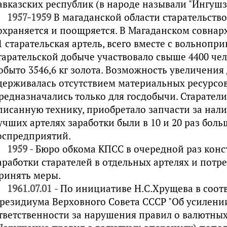
авказских республик (в народе называли "Ингушзо
1957-1959
В магаданской области старательств
охраняется и поощряется. В Магаданском совнарх
1 старательская артель, всего вместе с вольнопр
тарательской добыче участвовало свыше 4400 чел
обыто 3546,6 кг золота. Возможность увеличения
держивалась отсутствием материальных ресурсов
редназначались только для госдобычи. Старател
писанную технику, приобретало запчасти за нали
учших артелях заработки были в 10 и 20 раз боль
оспредприятий.
1959
- Бюро обкома КПСС в очередной раз конс
аработки старателей в отдельных артелях и потр
ринять меры.
1961.07.01
- По инициативе Н.С.Хрущева в
соот
резидиума Верховного Совета СССР "Об усилени
тветственности за нарушения правил о валютных