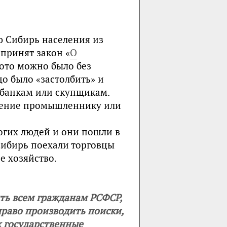
ю Сибирь населения из
 принят закон «
О
лото можно было без
о было «застолбить» и
 банкам или скупщикам.
дение промышленнику или
огих людей и они пошли в
 Сибирь поехали торговцы
е хозяйство.
ть всем гражданам РСФСР,
раво производить поиски,
х государственные