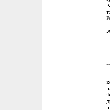
Р
т
Р
в
П
к
н
Ф
д
п