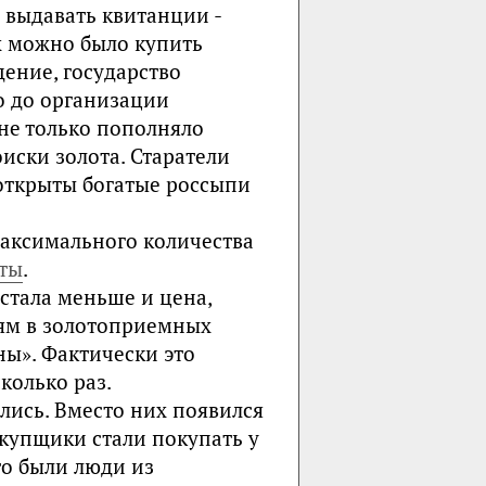
и выдавать квитанции -
х можно было купить
ение, государство
о до организации
 не только пополняло
иски золота. Старатели
открыты богатые россыпи
максимального количества
ты
.
стала меньше и цена,
ям в золотоприемных
ны». Фактически это
сколько раз.
ись. Вместо них появился
купщики стали покупать у
то были люди из