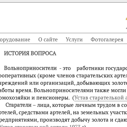
орудование
О сайте
Услуги
Фотогалерея
ИСТОРИЯ ВОПРОСА
Вольноприносители
- это работники государс
ооперативных (кроме членов старательских арте
чреждений или организаций, добывающих золото
аботы время. Вольноприносителями также могли
омохозяйки и пенсионеры. (
Устав старателькой 
Старатели
– лица, которые личным трудом в со
ртелей, средствами артелей, на земельных участ
редприятиями, производят добычу золота и сда
Устав старателькой артели 1973 г
).