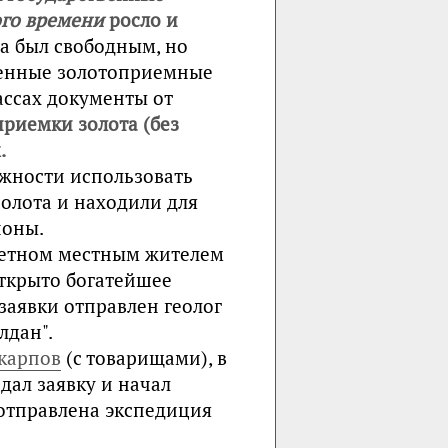
ого времени
росло и
а был свободным, но
твенные золотоприемные
ассах документы от
приемки золота (без
.
жности использовать
золота и находили для
йоны.
аметном местным жителем
ткрыто богатейшее
заявки отправлен геолог
лдан".
карпов
(с товарищами), в
дал заявку и начал
 отправлена экспедиция