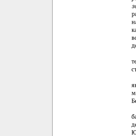
з
р
н
к
в
д
т
с
я
м
Б
б
д
Ю