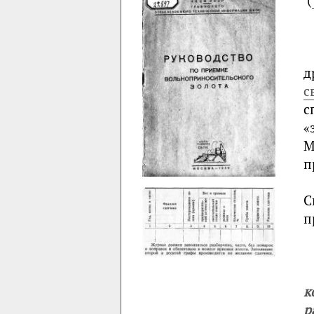
д
с
с
«
М
п
С
п
к
р