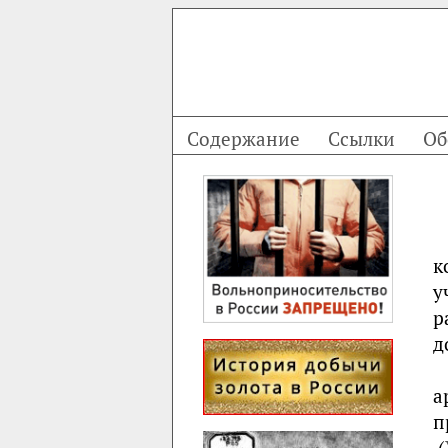
Содержание
Ссылки
Об
к
у
р
д
а
п
(