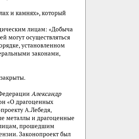
лах и камнях», который
идическим лицам: «Добыча
ей могут осуществляться
орядке, установленном
еральными законами,
 закрыты.
 Федерации
Александр
он «О драгоценных
проекту А.Лебедя,
ые металлы и драгоценные
м лицам, прошедшим
ензии. Законопроект был