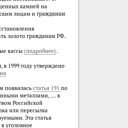
оценных камней на
еским лицам и
гражданам
сстановления
ть золото
гражданам РФ.
ные кассы
(подробнее)
.
 в 1999 году утверждено
тия
ем появилась
статья 191
по
ными металлами, .... в
твом Российской
зка или пересылка
зуемыми. Эта статья
в уголовное