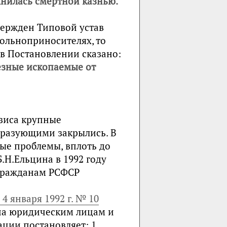
нилась смертной казнью.
ержден Типовой устав
вольноприносителях, то
е в Постановлении сказано:
езные ископаемые от
изиса крупные
разующими закрылись. В
ые проблемы, вплоть до
.Н.Ельцина в 1992 году
 гражданам РСФСР
4 января 1992 г. № 10
на юридическим лицам и
ции постановляет: 1.