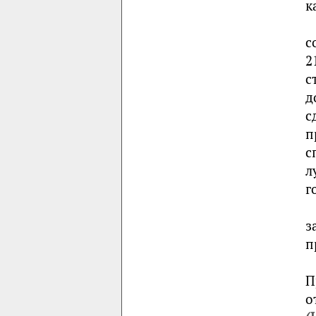
к
с
2
с
д
с
п
с
л
г
з
п
П
о