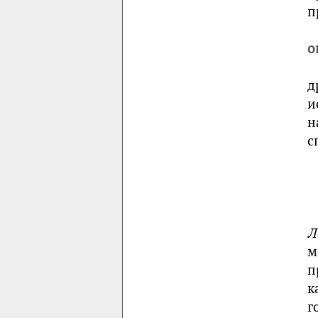
п
о
д
и
н
с
Л
м
п
к
г