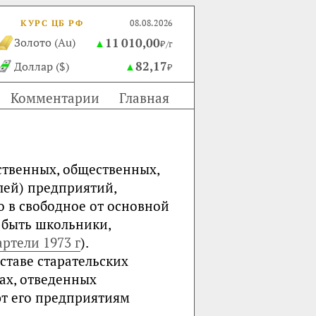
КУРС ЦБ РФ
08.08.2026
11 010,00
Золото (Au)
▲
₽/г
82,17
Доллар ($)
▲
₽
Комментарии
Главная
твенных, общественных,
лей) предприятий,
 в свободное от основной
 быть школьники,
артели 1973 г
).
ставе старательских
ках, отведенных
ют его предприятиям