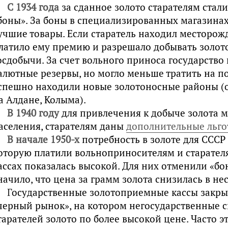
С 1934 года
за сданное золото старателям стал
боны». За боны в специализированных магазина
учшие товары. Если старатель находил месторожд
латило ему премию и разрешало добывать золот
осдобычи. За счет вольного приноса государство
алютные резервы, но могло меньше тратить на по
спешно находили новые золотоносные районы (
а Алдане, Колыма).
В 1940 году
для привлечения к добыче золота 
аселения, старателям даны
дополнительные льго
В начале 1950-х
потребность в золоте для СССР 
оторую платили вольноприносителям и старател
ассах показалась высокой. Для них отменили «бо
начило, что цена за грамм золота снизилась в не
Г
осударственные золотоприемные кассы закрыл
черный рынок», на котором негосударственные с
тарателей золото по более высокой цене. Часто э