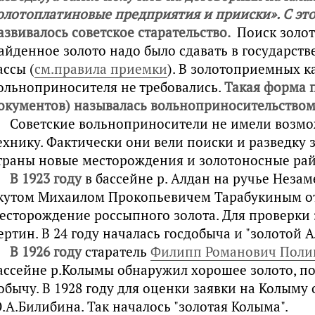
олотоплатиновые предприятия и прииски». С эт
азвивалось советское старательство.
Поиск золот
айденное золото надо было сдавать в государс
ассы (
см.правила приемки
). В золотоприемных к
ольноприносителя не требовались.
Такая форма 
окументов) называлась вольноприносительством
Советские вольноприносители не имели возмо
ехнику. Фактически они вели поиски и разведку 
траны новые месторождения и золотоносные ра
В 1923 году
в бассейне р. Алдан на ручье Нез
кутом Михаилом Прокопьевичем Тарабукиным о
есторождение россыпного золота. Для проверки 
ертин. В 24 году началась госдобыча и "золотой А
В 1926 году
старатель
Филипп Романович Поли
ассейне р.Колымы обнаружил хорошее золото, по
обычу. В 1928 году для оценки заявки на Колыму
.А.Билибина. Так началось "золотая Колыма".