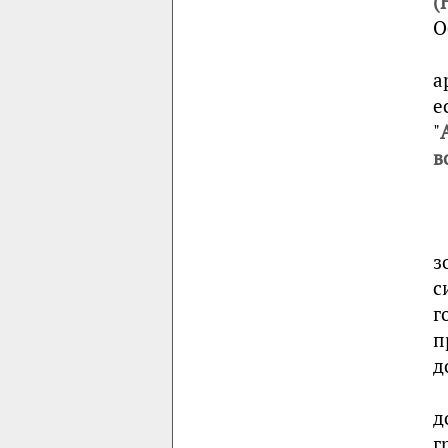
(
О
а
е
"
в
з
с
г
п
д
д
г