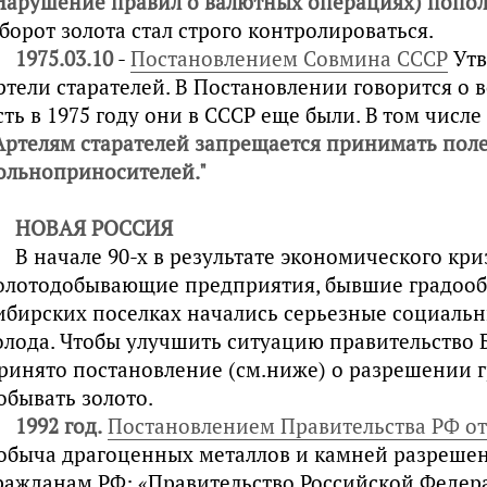
Нарушение правил о валютных операциях) попол
борот золота стал строго контролироваться.
1975.03.10
-
Постановлением Совмина СССР
Утв
ртели старателей. В Постановлении говорится о 
сть в 1975 году они в СССР еще были. В том числ
Артелям старателей запрещается принимать пол
ольноприносителей."
НОВАЯ РОССИЯ
В начале 90-х в результате экономического кр
олотодобывающие предприятия, бывшие градооб
ибирских поселках начались серьезные социальн
олода. Чтобы улучшить ситуацию правительство Б
ринято постановление (см.ниже) о разрешении
обывать золото.
1992 год.
Постановлением Правительства РФ от 
обыча драгоценных металлов и камней разреше
ражданам РФ: «Правительство Российской Федера