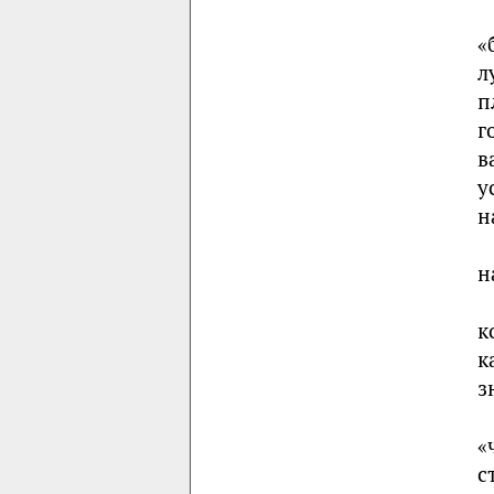
«
л
п
г
в
у
н
н
к
к
з
«
с