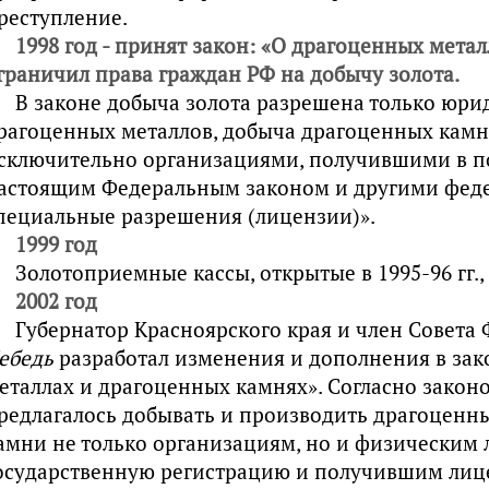
реступление.
1998 год - принят закон: «О драгоценных метал
граничил права граждан РФ на добычу золота.
В законе добыча золота разрешена только юр
рагоценных металлов, добыча драгоценных камн
сключительно организациями, получившими в п
астоящим Федеральным законом и другими фед
пециальные разрешения (лицензии)».
1999 год
Золотоприемные кассы, открытые в 1995-96 гг.,
2002
год
Губернатор Красноярского края и член Совета
ебедь
разработал изменения и дополнения в зак
еталлах и драгоценных камнях». Согласно законо
редлагалось добывать и производить драгоценн
амни не только организациям, но и физически
осударственную регистрацию и получившим лиц