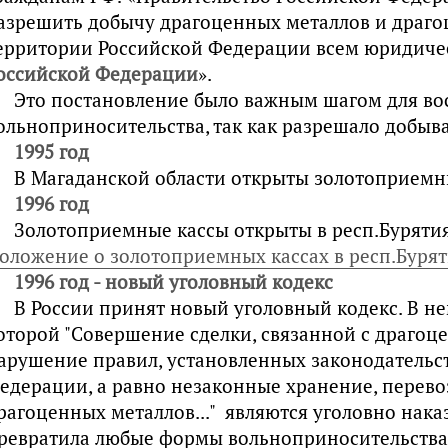
азрешить добычу драгоценных металлов и драг
ерритории Российской Федерации всем юридич
оссийской Федерации
».
Это постановление было важным шагом для во
ольноприносительства, так как разрешало добыва
1995 год
В Магаданской области открыты золотоприем
1996 год
Золотоприемные кассы открыты в респ.Бурятия,
оложение о золотоприемных кассах в респ.Буря
1996 год - новый уголовный кодекс
В России принят новый уголовный кодекс. В н
оторой "Совершение сделки, связанной с драгоцен
арушение правил, установленных законодательс
едерации, а равно незаконные хранение, перево
рагоценных металлов..." являются уголовно нака
ревратила любые формы вольноприносительства 