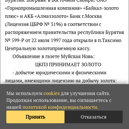
«Горнопромышленная компания» «Байкал-золото
плюс» и АКБ «Алмаззолото» Банк г.Москва
(Лицензия ЦБРФ № 3196) в соответствии с
распоряжением правительства республики Бурятия
№ 599-Р от 22 июля 1997 года открыли в п.Таксимо
Центральную золотоприемную кассу.
Объявление в газете Муйская Новь:
ЦКПЗ ПРИНИМАЕТ ЗОЛОТО
- добытое юридическими и физическими
лицами, имеющими лицензию на добычу золота:
- подъемное (случайно найденное) золото от
Мы используем
cookies
для улучшения сайта.
физических лиц.
Продолжая использование, вы соглашаетесь с
ЦЕНЫ ДОГОВОРНЫЕ
нашей
политикой конфиденциальности
.
Наш адрес: п.Таксимо, ул.70 лет Октября, 55.
Принять
Отказаться
Тел.факс 54-234.