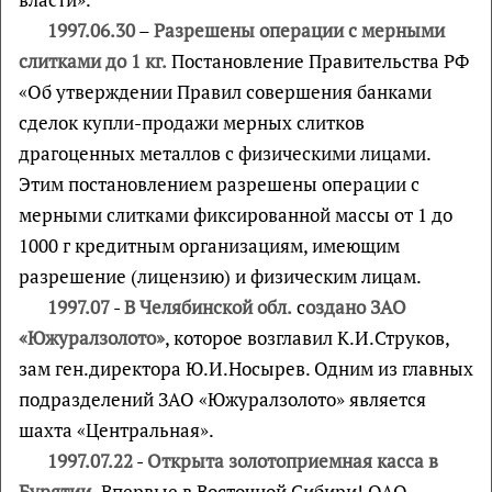
1997.06.30
–
Разрешены операции с мерными
слитками до 1 кг.
Постановление Правительства РФ
«Об утверждении Правил совершения банками
сделок купли-продажи мерных слитков
драгоценных металлов с физическими лицами.
Этим постановлением разрешены операции с
мерными слитками фиксированной массы от 1 до
1000 г кредитным организациям, имеющим
разрешение (лицензию) и физическим лицам.
1997.07
-
В Челябинской обл.
с
оздано ЗАО
«Южуралзолото»
, которое возглавил К.И.Струков,
зам ген.директора Ю.И.Носырев. Одним из главных
подразделений ЗАО «Южуралзолото» является
шахта «Центральная».
1997.07.22
-
Открыта золотоприемная касса в
Бурятии.
Впервые в Восточной Сибири! ОАО