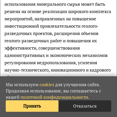
использования минерального сырья может быть
решена на основе реализации широкого комплекса
мероприятий, направленных на повышение
инвестиционной привлекательности геолого-
разведочных проектов, расширения объемов
геолого-разведочных работ и повышения их
эффективности, совершенствования
административных и экономических механизмов
регулирования недропользования, усиления
научно-технического, инновационного и кадрового
обеспечения геологического изучения недр и
воспроизводства минерально-сырьевой базы.
Мы используем
cookies
для улучшения сайта.
Продолжая использование, вы соглашаетесь с
IV. ПРИОРИТЕТНЫЕ НАПРАВЛЕНИЯ РАЗВИТИЯ
нашей
политикой конфиденциальности
.
ГЕОЛОГИЧЕСКОЙ ОТРАСЛИ
Принять
Отказаться
Развитие геологической отрасли в рамках
настоящей Стратегии предусматривается по