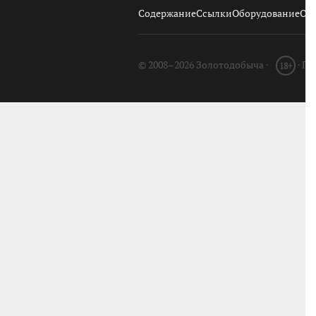
Содержание
Ссылки
Оборудование
О с
© 2008–2026 Золотодобыча ·
· П
18+