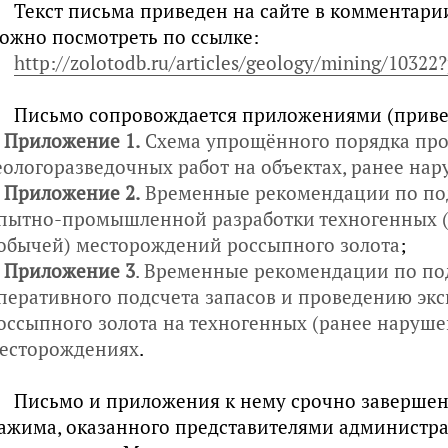
Текст письма приведен на сайте в комментарии о
ожно посмотреть по ссылке:
http://zolotodb.ru/articles/geology/mining/1032
Письмо сопровождается приложениями (приве
.
Приложение 1.
Схема упрощённого порядка пр
еологоразведочных работ на объектах, ранее на
.
Приложение 2.
Временные рекомендации по под
пытно-промышленной разработки техногенных 
обычей) месторождений россыпного золота
;
.
Приложение 3
. Временные рекомендации по по
перативного подсчета запасов и проведению экс
оссыпного золота на техногенных (ранее наруш
есторождениях
.
Письмо и приложения к нему срочно завершен
ажима, оказанного представителями администр