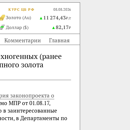
КУРС ЦБ РФ
08.08.2026
11 274,43
Золото (Au)
▲
₽/г
82,17
Доллар ($)
▲
₽
Комментарии
Главная
ехногенных (ранее
пного золота
рия законопроекта о
мо МПР от 01.08.17,
о в заинтересованные
ности, в Департаменты по