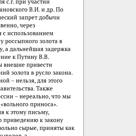
я с.г. при участии
ановского В.И. и др. По
ческий запрет добычи
свенно, через
я с использованием
у россыпного золота в
у, а дальнейшая задержка
ние к Путину В.В.
ы внешне привести
ий золота в русло закона.
ой – нельзя, для этого
авительства. Также
ссии – нереально, что мы
 «вольного приноса».
я к этому письму,
 приведению к закону
вольно сырые, приняты как
ыводов, а