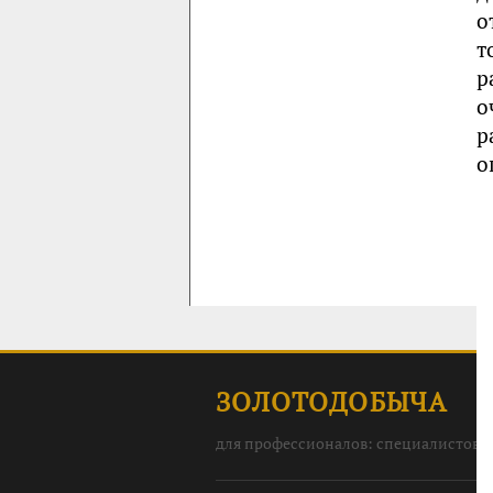
о
т
р
о
р
о
ЗОЛОТОДОБЫЧА
для профессионалов: специалистов, 