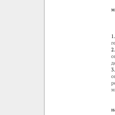
м
1
г
2
о
д
3
о
р
м
н