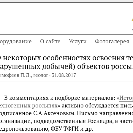
орудование
О сайте
Услуги
Фотогалерея
 некоторых особенностях освоения т
арушенных добычей) объектов россы
имофеев П.Д., геолог · 31.08.2017
В комментариях к подборке материалов: «
Исто
ехногенных россыпях
» активно обсуждается пись
одписанное С.А.Аксеновым. Письмо направленн
рганизации, подведомственные Роснедра, в част
едропользованию, ФБУ ТФГИ и др.