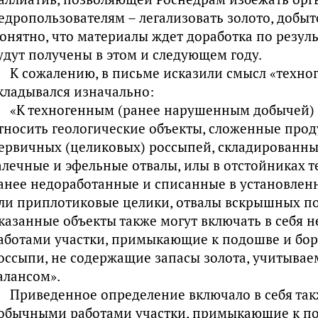
едропользователям – легализовать золото, добыт
онятно, что материалы ждет доработка по резуль
удут получены в этом и следующем году.
К сожалению, в письме исказили смысл «техног
кладывался изначально:
«К техногенным (ранее нарушенным добычей)
тносить геологические объекты, сложенные про
ервичных (целиковых) россыпей, складированны
алечные и эфельные отвалы, илы в отстойниках т
анее недоработанные и списанные в установлен
ли приплотиковые целики, отвалы вскрышных п
казанные объекты также могут включать в себя
аботами участки, примыкающие к подошве и бо
оссыпи, не содержащие запасы золота, учитыва
алансом».
Приведенное определение включало в себя та
обычными работами участки, примыкающие к по