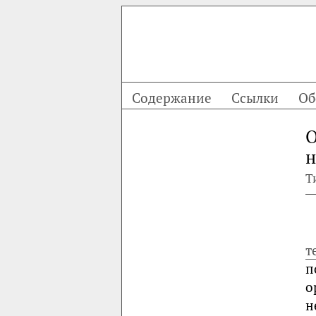
Содержание
Ссылки
Об
О
н
Т
т
п
о
н