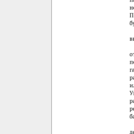
н
П
б
в
о
п
г
р
и
У
р
р
б
д