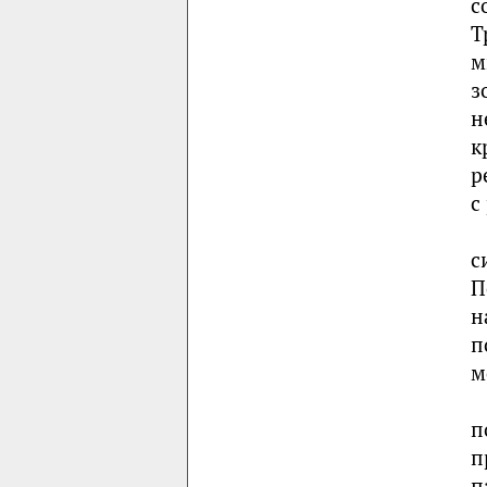
с
Т
м
з
н
к
р
с
с
П
н
п
м
п
п
п