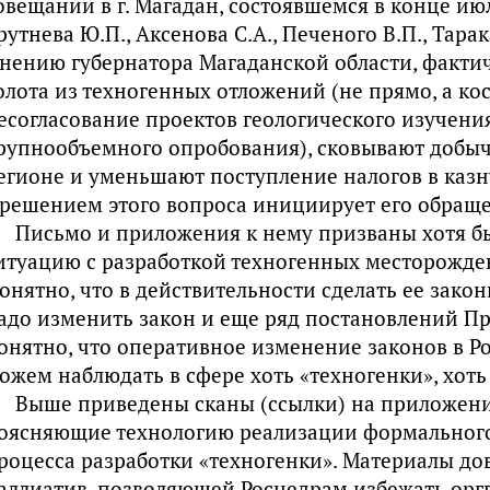
овещании в г. Магадан, состоявшемся в конце июл
рутнева Ю.П., Аксенова С.А., Печеного В.П., Тарак
нению губернатора Магаданской области, факти
олота из техногенных отложений (не прямо, а ко
есогласование проектов геологического изучени
рупнообъемного опробования), сковывают добыч
егионе и уменьшают поступление налогов в казн
 решением этого вопроса инициирует его обраще
Письмо и приложения к нему призваны хотя б
итуацию с разработкой техногенных месторожден
онятно, что в действительности сделать ее законн
адо изменить закон и еще ряд постановлений Пр
онятно, что оперативное изменение законов в Ро
ожем наблюдать в сфере хоть «техногенки», хоть
Выше приведены сканы (ссылки) на приложени
оясняющие технологию реализации формального
роцесса разработки «техногенки». Материалы до
аллиатив, позволяющей Роснедрам избежать оргв