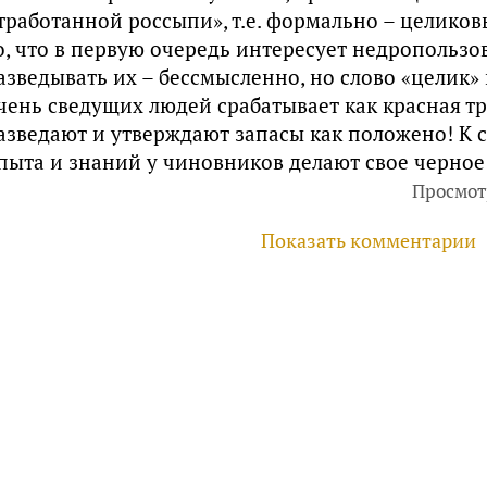
тработанной россыпи», т.е. формально – целико
о, что в первую очередь интересует недропользо
азведывать их – бессмысленно, но слово «целик» 
чень сведущих людей срабатывает как красная тря
азведают и утверждают запасы как положено! К 
пыта и знаний у чиновников делают свое черное
Просмот
Показать комментарии
руководителей, инвесторов