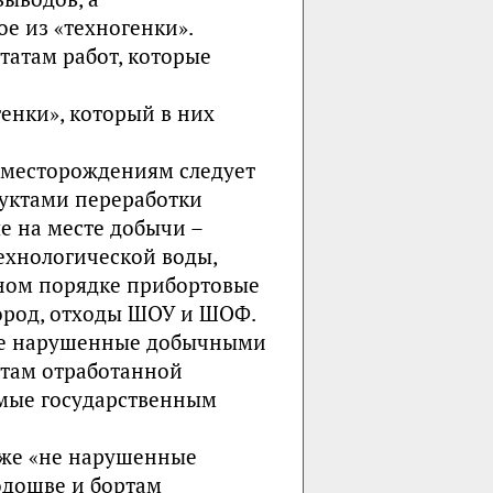
ое из «техногенки».
татам работ, которые
енки», который в них
 месторождениям следует
дуктами переработки
е на месте добычи –
ехнологической воды,
ном порядке прибортовые
ород, отходы ШОУ и ШОФ.
 не нарушенные добычными
ртам отработанной
емые государственным
кже «не нарушенные
дошве и бортам