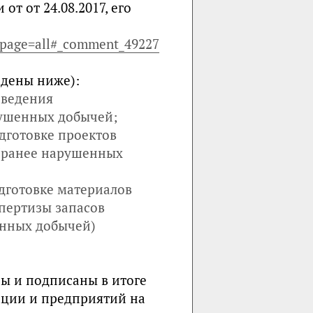
т от 24.08.2017, его
2?page=all#_comment_49227
дены ниже):
оведения
рушенных добычей;
готовке проектов
(ранее нарушенных
дготовке материалов
пертизы запасов
енных добычей)
ы и подписаны в итоге
ации и предприятий на