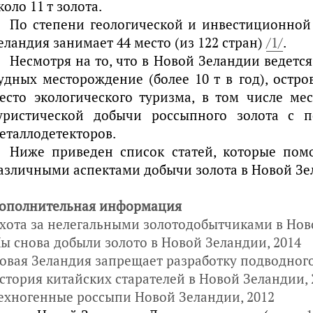
коло 11 т золота.
По степени геологической и инвестиционной
еландия занимает 44 место (из 122 стран)
/1/
.
Несмотря на то, что в Новой Зеландии ведет
удных месторождение (более 10 т в год), остро
есто экологического туризма, в том числе ме
уристической добычи россыпного золота с 
еталлодетекторов.
Ниже приведен список статей, которые пом
азличными аспектами добычи золота в Новой Зе
ополнительная информация
хота за нелегальными золотодобытчиками в Нов
ы снова добыли золото в Новой Зеландии, 2014
овая Зеландия запрещает разработку подводного
стория китайских старателей в Новой Зеландии, 
ехногенные россыпи Новой Зеландии, 2012