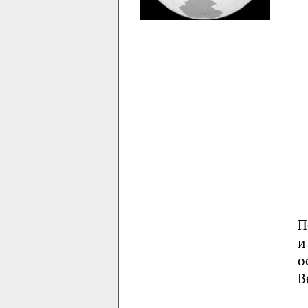
П
и
о
В