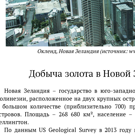
Окленд, Новая Зеландия (источник: ww
Добыча золота в Новой
Новая Зеландия – государство в юго-западно
олинезии, расположенное на двух крупных ост
 большом количестве (приблизительно 700) п
стровов. Площадь – 268 680 км², население – 
еллингтон.
По данным US Geological Survey в 2013 году