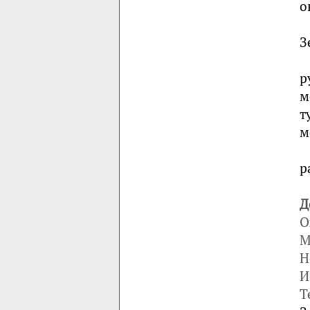
о
З
р
м
т
м
р
Д
О
М
Н
И
Т