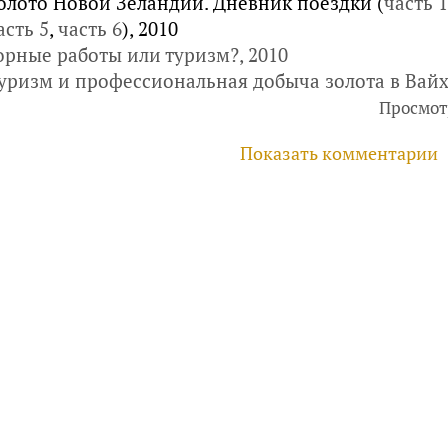
олото Новой Зеландии. Дневник поездки (
часть 1
асть 5
,
часть 6
), 2010
орные работы или туризм?, 2010
уризм и профессиональная добыча золота в Вайх
Просмот
Показать комментарии
руководителей, инвесторов
айте
Услуги
Фотогалерея
Комментарии
Главная