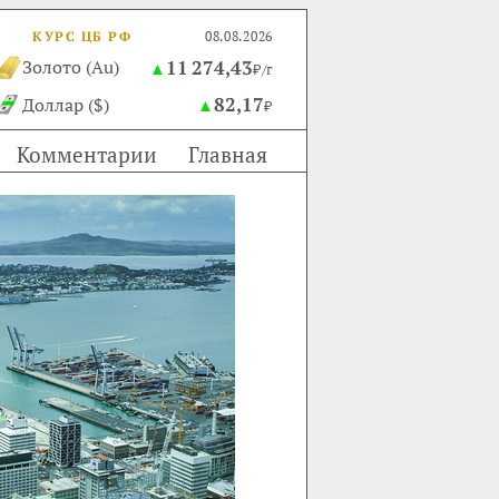
КУРС ЦБ РФ
08.08.2026
11 274,43
Золото (Au)
▲
₽/г
82,17
Доллар ($)
▲
₽
Комментарии
Главная