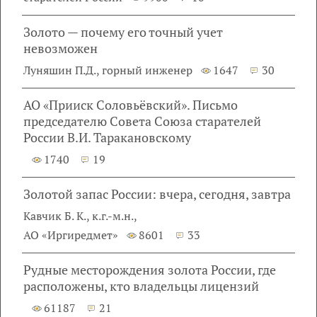
Золото — почему его точный учет
невозможен
Луняшин П.Д., горный инженер
1647
30
АО «Прииск Соловьёвский». Письмо
председателю Совета Союза старателей
России В.И. Таракановскому
1740
19
Золотой запас России: вчера, сегодня, завтра
Кавчик Б. К., к.г.-м.н.,
АО «Иргиредмет»
8601
33
Рудные месторождения золота России, где
расположены, кто владельцы лицензий
61187
21