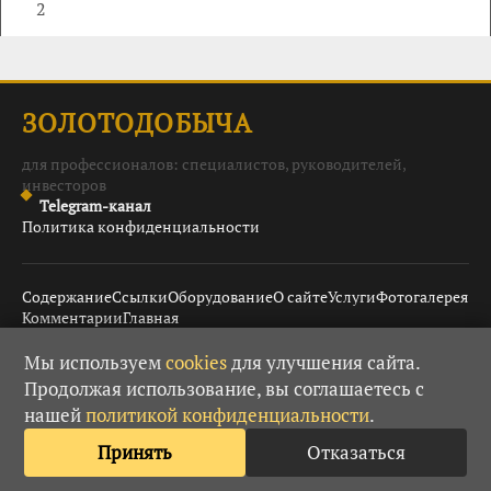
2
ЗОЛОТОДОБЫЧА
для профессионалов: специалистов, руководителей,
инвесторов
Telegram-канал
Политика конфиденциальности
Содержание
Ссылки
Оборудование
О сайте
Услуги
Фотогалерея
Комментарии
Главная
Мы используем
cookies
для улучшения сайта.
Продолжая использование, вы соглашаетесь с
© 2008–2026 Золотодобыча ·
· При использовании
18+
нашей
политикой конфиденциальности
.
материалов гиперссылка обязательна.
Принять
Отказаться