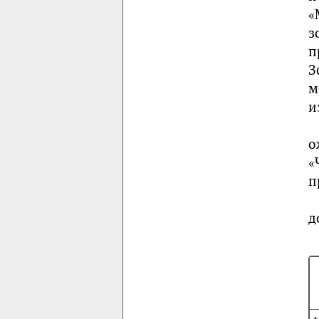
«
з
п
З
м
и
о
«
п
д