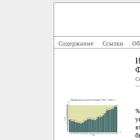
Содержание
Ссылки
Об
И
Ф
С
%
у
в
б