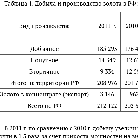
Таблица 1. Добыча и производство золота в РФ 
Вид производства
2011 г.
2010
Добычное
185 293
176 
Попутное
14 349
12 6
Вторичное
9 334
12 5
Итого на территории РФ
208 976
201 
Золото в концентрате (экспорт)
3 146
96
Всего по РФ
212 122
202 
В 2011 г. по сравнению с 2010 г. добычу увелич
очти в 1,5 раза за счет прироста мощностей на 