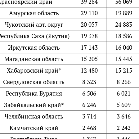
Красноярский край
39 284
36 069
Амурская область
29 110
19 889
Чукотский авт. округ
20 057
24 883
Республика Саха (Якутия)
19 378
18 586
Иркутская область
17 143
16 040
Магаданская область
15 205
15 445
Хабаровский край*
12 480
15 215
Свердловская область
8 323
8 266
Республика Бурятия
6 506
6 021
Забайкальский край*
6 246
5 609
Челябинская область
3 714
3 646
Камчатский край
2 468
2 242