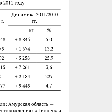
в 2011 году
Динамика 2011/2010
 г.
гг.
кг
%
448
+ 8 845
5,0
75
+ 1 674
13,2
92
- 3 258
25,9
715
+ 7 261
3,6
2
+ 2 184
227
677
+ 9 445
4,7
или: Амурская область —
месторождениях «Пионер» и