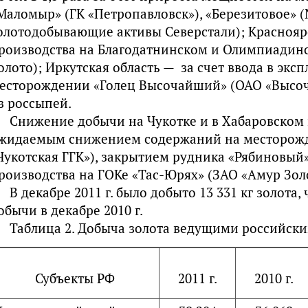
Маломыр» (ГК «Петропавловск»), «Березитовое» 
олотодобывающие активы Северстали); Красноярс
роизводства на Благодатнинском и Олимпиадин
олото); Иркутская область — за счет ввода в экс
есторождении «Голец Высочайший» (ОАО «Высоч
з россыпей.
Снижение добычи на Чукотке и в Хабаровском 
жидаемым снижением содержаний на месторожд
Чукотская ГГК»), закрытием рудника «Рябиновый
роизводства на ГОКе «Тас-Юрях» (ЗАО «Амур Золото
В декабре 2011 г. было добыто 13 331 кг золота
обычи в декабре 2010 г.
Таблица 2. Добыча золота ведущими российским
Субъекты РФ
2011 г.
2010 г.