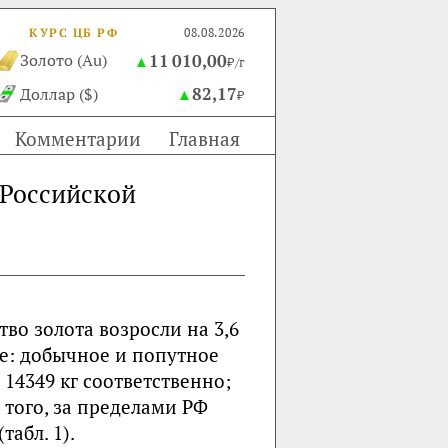
КУРС ЦБ РФ
08.08.2026
11 010,00
Золото (Au)
▲
₽/г
82,17
Доллар ($)
▲
₽
Комментарии
Главная
 Российской
тво золота возросли на 3,6
сле: добычное и попутное
 14349 кг соответственно;
е того, за пределами РФ
табл. 1).