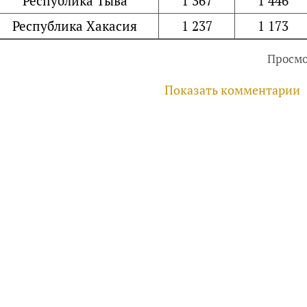
Республика Тыва
1 367
1 446
Республика Хакасия
1 237
1 173
Просмо
Показать комментарии
руководителей, инвесторов
айте
Услуги
Фотогалерея
Комментарии
Главная