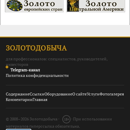
ЗОЛОТОДОБЫЧА
для профессионалов: специалистов, руководителей,
инвесторов
Telegram-канал
Политика конфиденциальности
Содержание
Ссылки
Оборудование
О сайте
Услуги
Фотогалерея
Комментарии
Главная
© 2008–2026 Золотодобыча ·
· При использовании
18+
материалов гиперссылка обязательна.