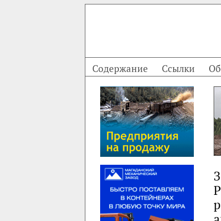
Содержание
Ссылки
Об
З
Р
р
а