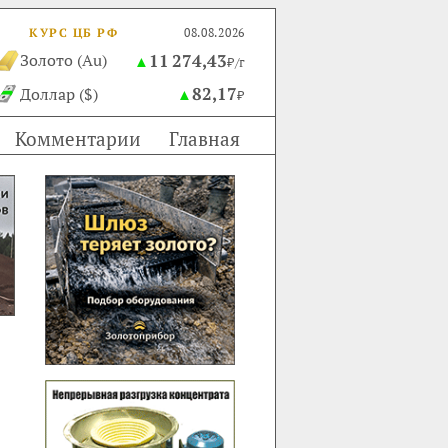
КУРС ЦБ РФ
08.08.2026
11 274,43
Золото (Au)
▲
₽/г
82,17
Доллар ($)
▲
₽
Комментарии
Главная