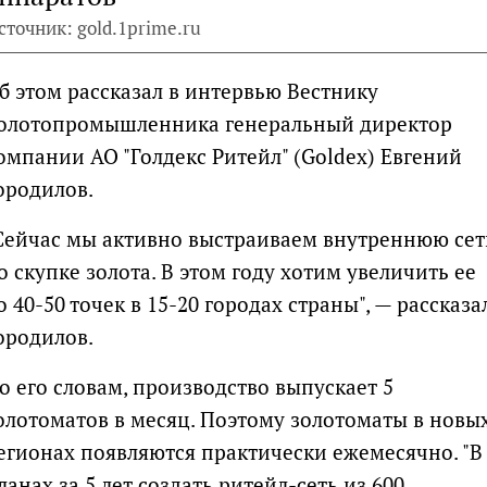
сточник: gold.1prime.ru
б этом рассказал в интервью Вестнику
олотопромышленника генеральный директор
омпании АО "Голдекс Ритейл" (Goldex) Евгений
ородилов.
Сейчас мы активно выстраиваем внутреннюю сет
о скупке золота. В этом году хотим увеличить ее
о 40-50 точек в 15-20 городах страны", — рассказа
ородилов.
о его словам, производство выпускает 5
олотоматов в месяц. Поэтому золотоматы в новы
егионах появляются практически ежемесячно. "В
ланах за 5 лет создать ритейл-сеть из 600