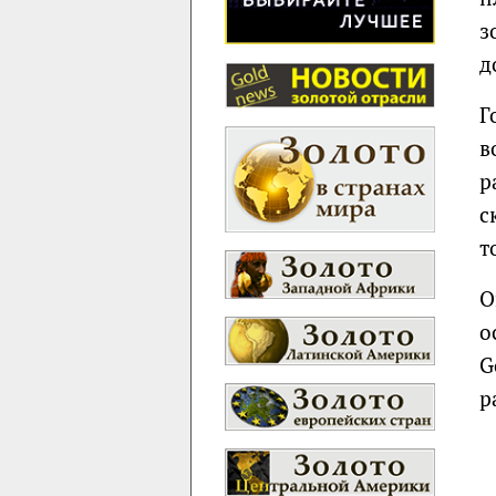
з
д
Г
в
р
с
т
О
о
G
р