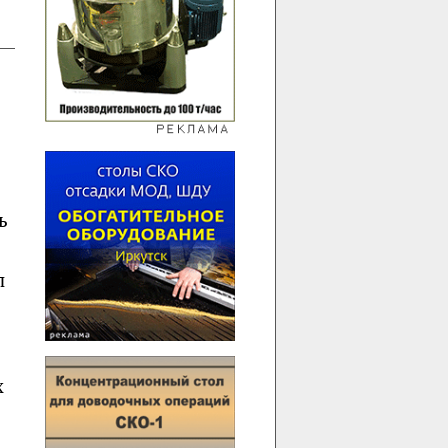
ь
л
х