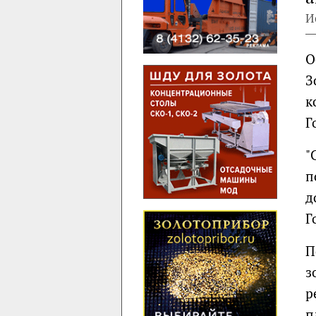
И
О
З
к
Г
"
п
д
Г
П
з
р
п