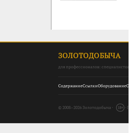
ЗОЛОТОДОБЫЧА
для профессионалов: специалистов, 
Содержание
Ссылки
Оборудование
О с
© 2008–2026 Золотодобыча ·
· П
18+