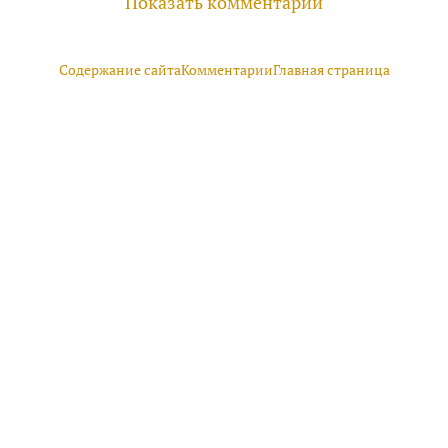
Показать комментарии
Содержание сайта
Комментарии
Главная страница
руководителей, инвесторов
айте
Услуги
Фотогалерея
Комментарии
Главная
ри использовании материалов гиперссылка обязательна.