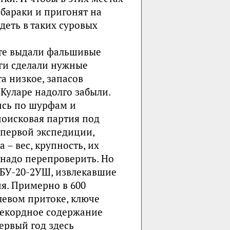
 бараки и пригонят на
деть в таких суровых
 те выдали фальшивые
логи сделали нужные
а низкое, запасов
 Куларе надолго забыли.
ись по шурфам и
поисковая партия под
 первой экспедиции,
 – вес, крупность, их
, надо перепроверить. Но
 БУ-20-2УШ, извлекавшие
я. Примерно в 600
 левом притоке, ключе
 рекордное содержание
первый год здесь