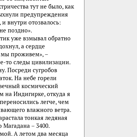
ричества тут не было, как
спыхнули предупреждения
, и внутри отозвалось:
 не поздно».
тик уже взмывал обратно
дохнул, а сердце
и мы проживем», –
ие-то следы цивилизации.
у. Посреди сугробов
ток. На небе горели
 вечный космический
м на Индигирке, откуда я
 переносились легче, чем
вающего влажного ветра.
арастала тонкая ледяная
о Магадана – 3400.
имой. А летом два месяца