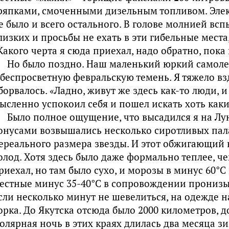
ряпками, смоченными дизельным топливом. Элект
е было и всего остального. В голове молнией в
лизких и просьбы не ехать в эти гибельные места
Какого черта я сюда приехал, надо обратно, пока
Но было поздно. Наш маленький юркий самоле
 беспросветную февральскую темень. Я тяжело вз
борвалось. «Ладно, живут же здесь как-то люди, 
ысленно успокоил себя и пошел искать хоть как
Было полное ощущение, что высадился я на Лун
онусами возвышались несколько сиротливых пала
ереального размера звезды. И этот обжигающий
олод. Хотя здесь было даже формально теплее, че
риехал, но там было сухо, и морозы в минус 60°С
естные минус 35-40°С в сопровождении пронизы
сли несколько минут не шевелиться, на одежде н
орка. До Якутска отсюда было 2000 километров, д
олярная ночь в этих краях длилась два месяца з