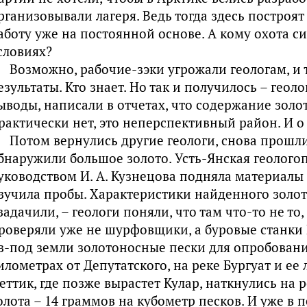
рганизовывали лагеря. Ведь тогда здесь построят
аботу уже на постоянной основе. А кому охота си
словиях?
Возможно, рабочие-зэки угрожали геологам, и
езультаты. Кто знает. Но так и получилось – гео
ыводы, написали в отчетах, что содержание золот
рактически нет, это неперспективный район. И о
Потом вернулись другие геологи, снова прошл
бнаружили большое золото. Усть-Янская геолого
уководством И. А. Кузнецова подняла материалы
зучила пробы. Характеристики найденного золота
задачили, – геологи поняли, что там что-то не то
роверяли уже не шурфовщики, а буровые станки
з-под земли золотоносные пески для опробовани
илометрах от Депутатского, на реке Бургуат и ее
еттик, где позже вырастет Кулар, наткнулись на
олота – 14 граммов на кубометр песков. И уже в 