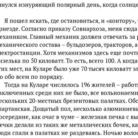
янулся изнуряющий полярный день, когда солнце 
Я пошел искать, где остановиться, и «контору»,
риезде. Согласно приказу Совнархоза, меня сюд
ехаником. Главный механик должен отвечать за 
еханического состава – бульдозеров, тракторов,
лектростанции. Хотя механизмов здесь еще почти
изелька по 50 киловатт. То есть, всего 100. А когд
тих мест, на Куларе было уже 70 тысяч киловатт 
о обо всем по порядку.
Тогда на Куларе числилось 196 жителей – рабо
аключенных среди них не было, все вольнонаемн
ескольких 20-местных брезентовых палатках. Об
партанская. Дощатый пол, несколько алюминиевы
осередине, как очаг в чуме – железная печка с в
ечки делали из таких же металлических бочек, к
юди спали в палатках не раздеваясь. Ночью вол