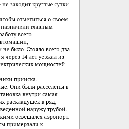
не заходит круглые сутки.
 чтобы отметиться о своем
а назначили главным
работу всего
 автомашин,
 не было. Стояло всего два
а я через 14 лет уезжал из
электрических мощностей.
тники прииска.
ые. Они были расселены в
становка внутри самая
х раскладушек в ряд,
ыведенной наружу трубой.
акими освещался аэропорт.
осы примерзали к