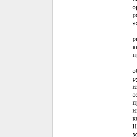
о
р
у
р
в
п
о
р
и
о
п
и
к
Н
з