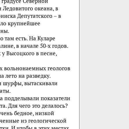
 градусе Северной
 Ледовитого океана, в
ииска Депутатского – в
было крупнейшее
аны.
о там есть. На Куларе
не, в начале 50-х годов.
 у Высоцкого в песне,
их вольнонаемных геологов
 лето на разведку.
и шурфы, вытаскивали
аты.
а подделывали показатели
. Для чего это делалось?
очень бедное, низкой
ченные из геологической
тки. И чтобы в этих местах