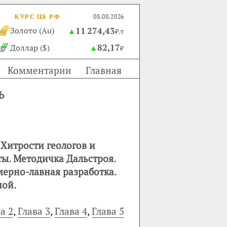
КУРС ЦБ РФ
08.08.2026
11 274,43
Золото (Au)
▲
₽/г
82,17
Доллар ($)
▲
₽
Комментарии
Главная
Ь
 Хитрости геологов и
ы. Методичка Дальстроя.
мерно-лавная разработка.
ной.
а 2
,
Глава 3
,
Глава 4
,
Глава 5