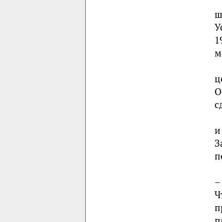
ш
У
1
м
ц
О
с
и
З
п
–
Ч
п
п