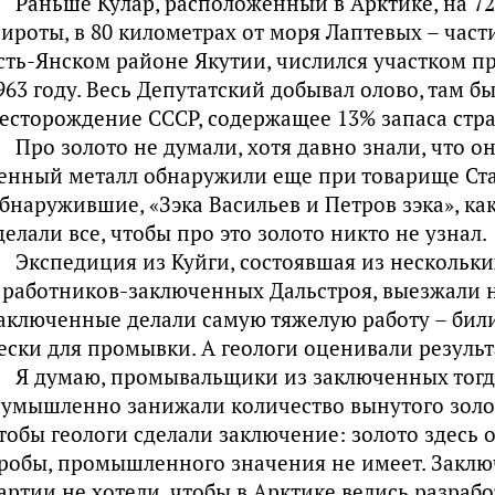
Раньше Кулар, расположенный в Арктике, на 72
ироты, в 80 километрах от моря Лаптевых – части
сть-Янском районе Якутии, числился участком пр
963 году. Весь Депутатский добывал олово, там 
есторождение СССР, содержащее 13% запаса стр
Про золото не думали, хотя давно знали, что он
енный металл обнаружили еще при товарище Стали
бнаружившие, «Зэка Васильев и Петров зэка», как
делали все, чтобы про это золото никто не узнал.
Экспедиция из Куйги, состоявшая из нескольк
 работников-заключенных Дальстроя, выезжали на
аключенные делали самую тяжелую работу – бил
ески для промывки. А геологи оценивали результ
Я думаю, промывальщики из заключенных тогд
 умышленно занижали количество вынутого золота
тобы геологи сделали заключение: золото здесь 
робы, промышленного значения не имеет. Заклю
артии не хотели, чтобы в Арктике велись разрабо