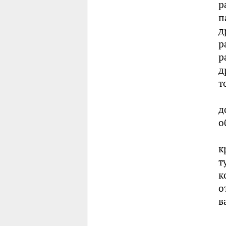
р
п
д
р
р
д
т
д
о
к
т
к
о
в