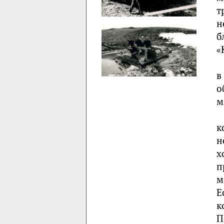
т
н
б
«
в
о
м
к
н
х
п
м
Е
к
П