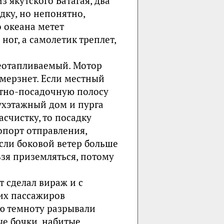
 якутского Батагая, два
адку, но непонятно,
 океана метет
ног, а самолетик треплет,
 неотапливаемый. Мотор
амерзнет. Если местный
етно-посадочную полосу
вухэтажный дом и пурга
счистку, то посадку
опорт отправления,
если боковой ветер больше
ьзя приземляться, потому
т сделал вираж и с
ших пассажиров
ю темноту разрывали
е бочки, набитые