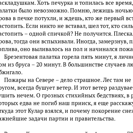
аскладушкам. Хоть печурка и топилась все время
алатки было невозможно. Помню, лежишь ночью,
рова в печке потухли, и ждешь, кто же первый вс
астопить. Если никто не вставал, шел тот, кто сил
астопить – одной спичкой? Не получится. Плеск
рова, тогда они вспыхивали. Иногда, замерзнув,
оплива, оно выливалось на пол и начинался пожа
Брезентовая палатка горела пять минут, я личн
ом из бруса – 20 минут. В большинстве случаев л
бжигало.
Пожары на Севере – дело страшное. Лес там не 
ругом, всегда бушует ветер. И этот ветер раздувае
ушить нечем. О грозных стихийных бедствиях, в 
оторых едва не погиб наш прииск, я еще расскаж
ткуда этот Кулар взялся, и почему покорение сн
ажнейшие задачи партии и правительства.