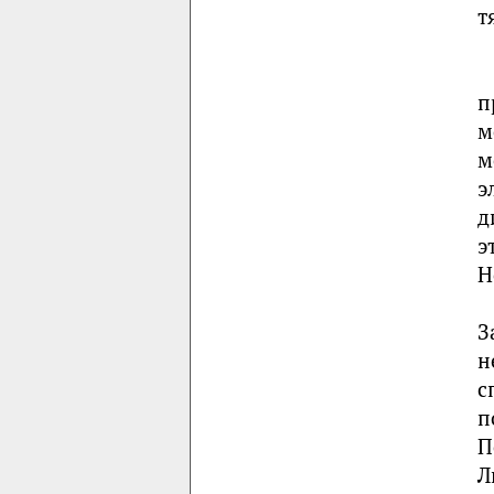
т
п
м
м
э
д
э
Н
З
н
с
п
П
Л