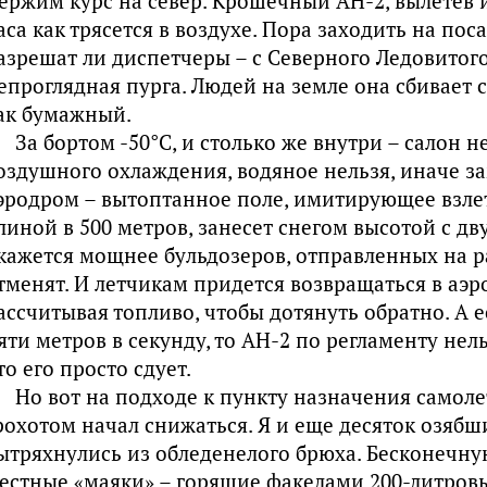
ержим курс на север. Крошечный АН-2, вылетев из
аса как трясется в воздухе. Пора заходить на пос
азрешат ли диспетчеры – с Северного Ледовитого
епроглядная пурга. Людей на земле она сбивает с 
ак бумажный.
За бортом -50°С, и столько же внутри – салон
оздушного охлаждения, водяное нельзя, иначе з
эродром – вытоптанное поле, имитирующее взл
линой в 500 метров, занесет снегом высотой с д
кажется мощнее бульдозеров, отправленных на ра
тменят. И летчикам придется возвращаться в аэр
ассчитывая топливо, чтобы дотянуть обратно. А 
яти метров в секунду, то АН-2 по регламенту нел
то его просто сдует.
Но вот на подходе к пункту назначения самоле
рохотом начал снижаться. Я и еще десяток озяб
ытряхнулись из обледенелого брюха. Бесконечну
естные «маяки» – горящие факелами 200-литровы