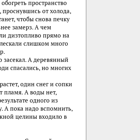
, обогреть пространство
 проснувшись от холода,
танет, чтобы снова печку
ьнее замерз. А чем
али дизтопливо прямо на
 плескали слишком много
р.
о засекал. А деревянный
юди спасались, но многих
растет, один снег и сопки
т пламя. А воды нет,
результате одного из
у. А пока надо вспомнить,
ежной целины входило в