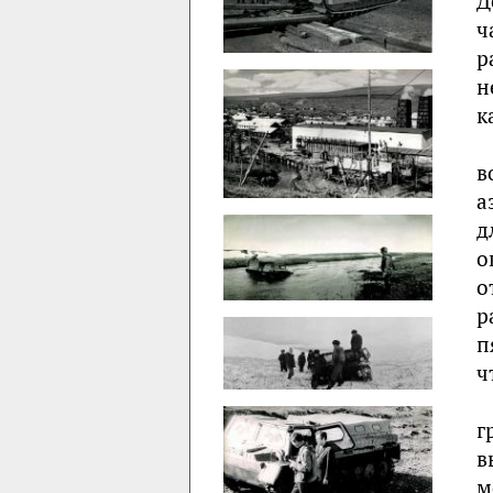
Д
ч
р
н
к
в
а
д
о
о
р
п
ч
г
в
м