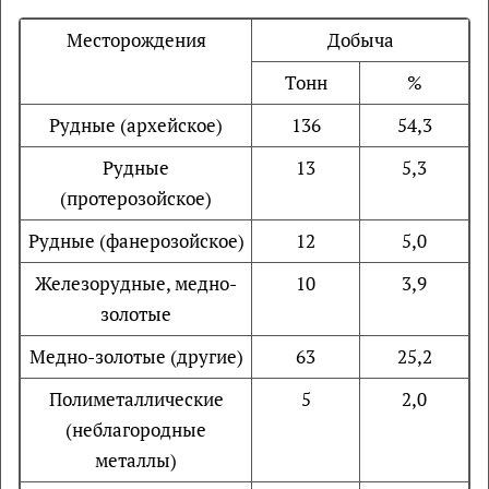
Месторождения
Добыча
Тонн
%
Рудные (архейское)
136
54,3
Рудные
13
5,3
(протерозойское)
Рудные (фанерозойское)
12
5,0
Железорудные, медно-
10
3,9
золотые
Медно-золотые (другие)
63
25,2
Полиметаллические
5
2,0
(неблагородные
металлы)