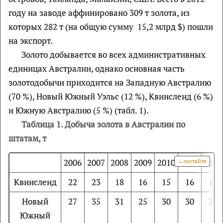
году на заводе аффинировано 309 т золота, из
которых 282 т (на общую сумму 15,2 млрд $) пошли
на экспорт.
Золото добывается во всех административных
единицах Австралии, однако основная часть
золотодобычи приходится на Западную Австралию
(70 %), Новый Южный Уэльс (12 %), Квинсленд (6 %)
и Южную Австралию (5 %) (табл. 1).
Таблица 1. Добыча золота в Австралии по
штатам, т
2006
2007
2008
2009
2010
2011
2012
Квинсленд
22
23
18
16
15
16
15
Новый
27
35
31
25
30
30
26
Южный