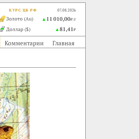
КУРС ЦБ РФ
07.08.2026
11 010,00
Золото (Au)
▲
₽/г
81,41
Доллар ($)
▲
₽
Комментарии
Главная