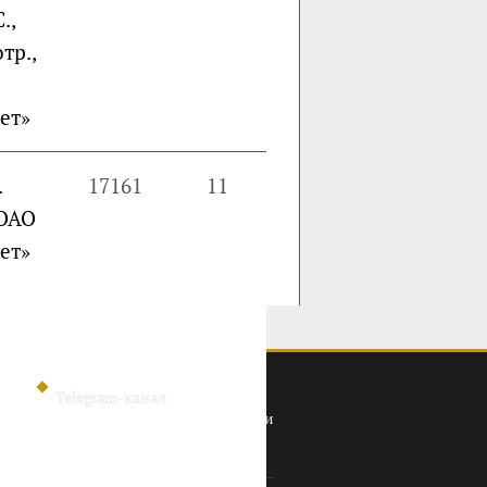
.,
тр.,
ет»
.
17161
11
 ОАО
ет»
Telegram-канал
Политика конфиденциальности