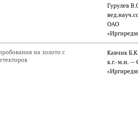
Гурулев В.С
вед.науч.со
ОАО
«Иргиредм
пробования на золото с
Кавчик Б.К
етекторов
к.г.-м.н. —
«Иргиредм
руководителей, инвесторов