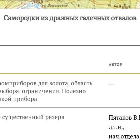
Самородки из дражных галечных отвалов
АВТОР
омприборов для золота, область
—
выбора, ограничения. Полезно
пкой прибора
 существенный резерв
Пятаков В.Г
д.т.н.,
нач.отдела