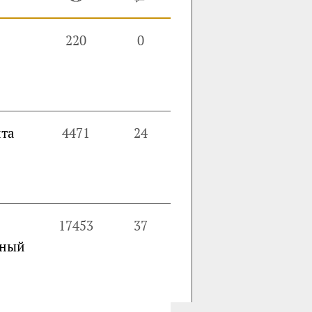
220
0
йта
4471
24
17453
37
шный