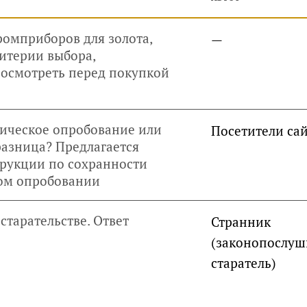
омприборов для золота,
—
итерии выбора,
посмотреть перед покупкой
ическое опробование или
Посетители са
разница? Предлагается
трукции по сохранности
ком опробовании
старательстве. Ответ
Странник
(законопослу
старатель)