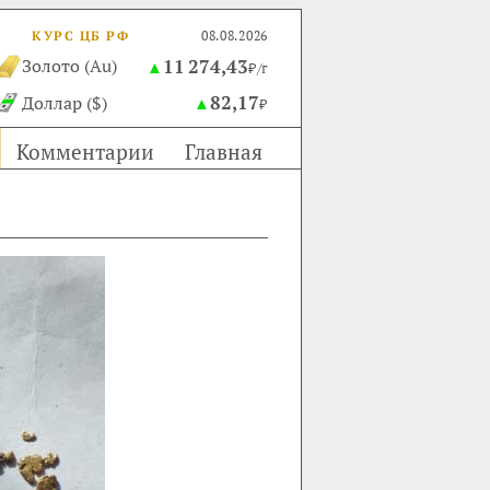
КУРС ЦБ РФ
08.08.2026
11 274,43
Золото (Au)
▲
₽/г
82,17
Доллар ($)
▲
₽
Комментарии
Главная