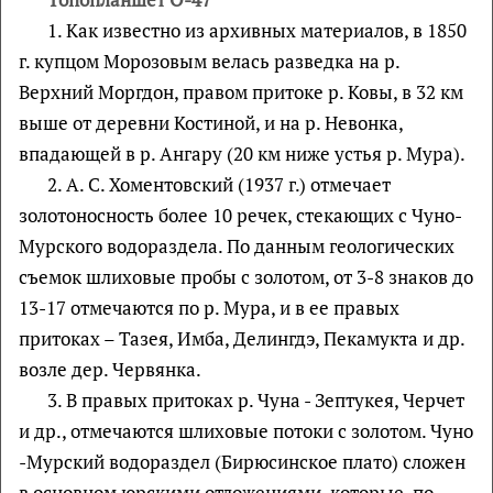
1. Как известно из архивных материалов, в 1850
г. купцом Морозовым велась разведка на р.
Верхний Моргдон, правом притоке р. Ковы, в 32 км
выше от деревни Костиной, и на р. Невонка,
впадающей в р. Ангару (20 км ниже устья р. Мура).
2. А. С. Хоментовский (1937 г.) отмечает
золотоносность более 10 речек, стекающих с Чуно-
Мурского водораздела. По данным геологических
съемок шлиховые пробы с золотом, от 3-8 знаков до
13-17 отмечаются по р. Мура, и в ее правых
притоках – Тазея, Имба, Делингдэ, Пекамукта и др.
возле дер. Червянка.
3. В правых притоках р. Чуна - Зептукея, Черчет
и др., отмечаются шлиховые потоки с золотом. Чуно
-Мурский водораздел (Бирюсинское плато) сложен
в основном юрскими отложениями, которые, по-