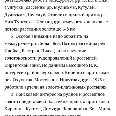
Тунгуски (бассейны рр. Мулисьмы, Кутулей,
Дулисьмы, Пеледуй, Огнели) и правый приток р.
Ниж.Тунгуска - Илихан, где отмечаются шлиховые
потоки рассеяния золота до 6-8 км.
2. Особое внимание надо обратить на
междуречье рр. Лены - Бол. Патом (бассейны рек
Илейка, Быстрая, Пилка), и на изучение
золотоносности рудопроявлений и россыпей
Киренгской зоны. По данным Высоцкого Н. К.
интересен район верховья р. Киренга с притоками
рек Охухигна, Мостовая, г. Иркутная, где в 1925 г.
работали артели на золото-платиновых россыпях.
3. Поисковый интерес на рудное и россыпное
золото представляют бассейны правых притоков р.
Киренга – Кутима, Домугда, Черепаниха, Бол. Миня,
где известны рудопроявления золота.