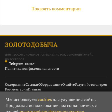
Показать комментарии
ЗОЛОТОДОБЫЧА
для профессионалов: специалистов, руководителей,
инвесторов
Telegram-канал
Политика конфиденциальности
Содержание
Ссылки
Оборудование
О сайте
Услуги
Фотогалерея
Комментарии
Главная
Мы используем
cookies
для улучшения сайта.
Продолжая использование, вы соглашаетесь с
© 2008–2026 Золотодобыча ·
· При использовании
18+
нашей
политикой конфиденциальности
.