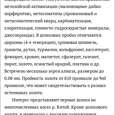
мезозойской активизации (маломощные дайки
порфиритов), метасоматиты (прожилковый и
метасоматический кварц, карбонатизация,
хлоритизация, глинисто-гидросюдистые минералы,
джеспероиды). В шлиховых пробах отмечаются
цирконы (4-е генерации), хромовая шпинель,
гранаты, рутил, турмалин, вольфрамит, касситерит,
флюорит, хромит, магнетит, сфалерит, галенит,
пирит, золото, осмистый иридий, платина и др.
Встречено несколько зерен алмаза, размером до
0.08 мм. Пробность золота от 850 промилле до 960
промилле, что может свидетельствовать о разных
источниках золота.
Интерес представляют черные шлихи на
многочисленных косах р. Китой. Кроме шлихового
золота, в минералах с высоким содержанием