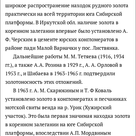
широкое распространение находок рудного золота
практически на всей территории юга Сибирской
платформы. В Иркутской обл. наличие золота в
коренном залегании впервые было установлено А.
Ф. Черским в цементе юрских конгломератов в
районе пади Малой Варначки у пос. Листвянка.
Дальнейшие работы М. М. Тетяева (1916, 1934
гг.), а также А.А. Розина в 1929 г., А. А. Орловой в
1953 г., и Шибаева в 1963-1965 г. подтвердили
золотоносность этих отложений.
В 1963 г. А. М. Скарюкиным и Т. Ф Коваль
установлено золото в конгломератах и песчаниках
мотской свиты венда на р. Урик (Хужирский
участок). Это была первая значимая находка золота
в коренном залегании на юге Сибирской
платформы, впоследствии А.П. Мордвиным