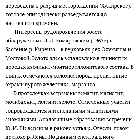
переведена в разряд месторождений (Хужирское),
которое эпизодически разведывается до
настоящего времени.
Интересны рудопроявления золота
обнаруженные Л. Д. Комаровским (1967г.) в
бассейне р. Киренга – в верховьях рек Охухигны и
Мостовой. Золото здесь установлено в глинистых
породах каолинит-монтмориллонитового состава. В
глинах отмечаются обломки пород, пропитанные
охрами бурого железняка, марганца.
В протолочках встречены гематит, магнетит,
молибденит, галенит, золото. Отмеченные участки
сопровождаются интенсивными магнитными
аномалиями. Аналогичные образования встречены
Ю. И. Шиверским в районе устья р. Огнели, левом
притоке р. Лены. По данным спектрального