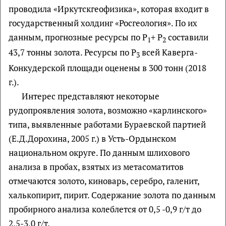
проводила «Иркутскгеофизика», которая входит в
государственный холдинг «Росгеология». По их
данным, прогнозные ресурсы по Р
+ Р
составили
1
2
43,7 тонны золота. Ресурсы по Р
всей Каверга-
3
Конкудерской площади оценены в 300 тонн (2018
г.).
Интерес представляют некоторые
рудопроявления золота, возможно «карлинского»
типа, выявленные работами Бураевской партией
(Е.Д.Дорохина, 2005 г.) в Усть-Ордынском
национальном округе. По данным шлихового
анализа в пробах, взятых из метасоматитов
отмечаются золото, киноварь, серебро, галенит,
халькопирит, пирит. Содержание золота по данным
пробирного анализа колеблется от 0,5 -0,9 г/т до
2,5-3,0 г/т.