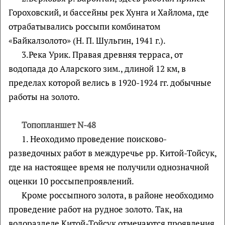
Гороховский, и бассейны рек Хунга и Хайлома, где
отрабатывались россыпи комбинатом
«Байкалзолото» (Н. П. Шульгин, 1941 г.).
3.Река Урик. Правая древняя терраса, от
водопада до Аларского зим., длиной 12 км, в
пределах которой велись в 1920-1924 гг. добычные
работы на золото.
Топопланшет
N
-48
1. Неоходимо проведение поисково-
разведочных работ в междуречье рр. Китой-Тойсук,
где на настоящее время не получили однозначной
оценки 10 россыпепроявлений.
Кроме россыпного золота, в районе необходимо
проведение работ на рудное золото. Так, на
водоразделе Китой-Тойсук отмечаются проявления