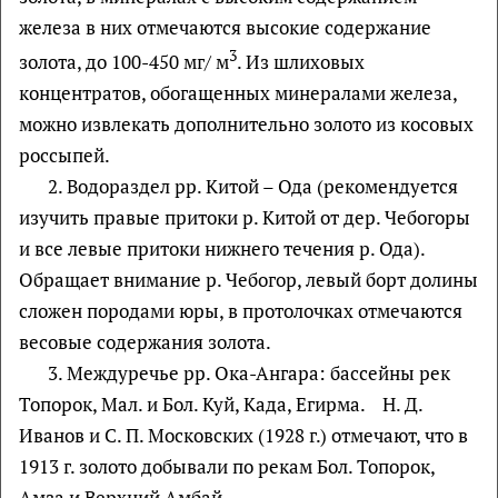
железа в них отмечаются высокие содержание
3
золота, до 100-450 мг/ м
. Из шлиховых
концентратов, обогащенных минералами железа,
можно извлекать дополнительно золото из косовых
россыпей.
2. Водораздел рр. Китой – Ода (рекомендуется
изучить правые притоки р. Китой от дер. Чебогоры
и все левые притоки нижнего течения р. Ода).
Обращает внимание р. Чебогор, левый борт долины
сложен породами юры, в протолочках отмечаются
весовые содержания золота.
3. Междуречье рр. Ока-Ангара: бассейны рек
Топорок, Мал. и Бол. Куй, Када, Егирма. Н. Д.
Иванов и С. П. Московских (1928 г.) отмечают, что в
1913 г. золото добывали по рекам Бол. Топорок,
Амза и Верхний Амбай.