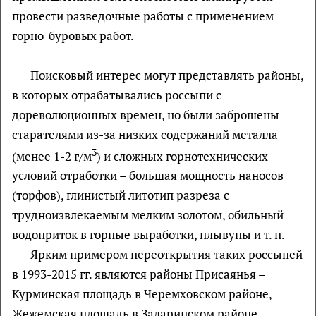
провести разведочные работы с применением
горно-буровых работ.
Поисковый интерес могут представлять районы,
в которых отрабатывались россыпи с
дореволюционных времен, но были заброшены
старателями из-за низких содержаний металла
3
(менее 1-2 г/м
) и сложных горнотехнических
условий отработки – большая мощность наносов
(торфов), глинистый литотип разреза с
трудноизвлекаемым мелким золотом, обильный
водоприток в горные выработки, плывуны и т. п.
Ярким примером переоткрытия таких россыпей
в 1993-2015 гг. являются районы Присаянья –
Курминская площадь в Черемховском районе,
Жежемская площадь в Заларинском районе,