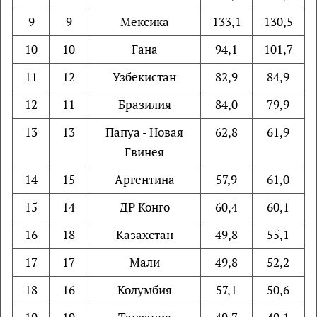
9
9
Мексика
133,1
130,5
10
10
Гана
94,1
101,7
11
12
Узбекистан
82,9
84,9
12
11
Бразилия
84,0
79,9
13
13
Папуа - Новая
62,8
61,9
Гвинея
14
15
Аргентина
57,9
61,0
15
14
ДР Конго
60,4
60,1
16
18
Казахстан
49,8
55,1
17
17
Мали
49,8
52,2
18
16
Колумбия
57,1
50,6