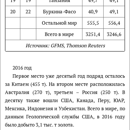
19
19
Танзания
49,7
49,1
20
22
Буркина-Фасо
40,9
49,1
Остальной мир
555,5
556,4
Всего в мире
3251,4
3246,6
Источник: GFMS, Thomson Reuter
s
2016 год
Первое место уже десятый год подряд осталось
за Китаем (455 т). На втором месте расположилась
Австралия (270 т), третьем – Россия (250 т). В
десятку также вошли США, Канада, Перу, ЮАР,
Мексика, Индонезия и Узбекистан. Всего в мире, по
данным Геологической службы США, в 2016 году
было добыто 3,1 тыс. т золота.