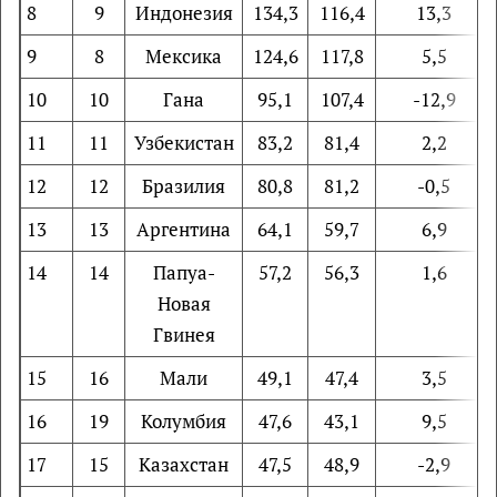
8
9
Индонезия
134,3
116,4
13,3
9
8
Мексика
124,6
117,8
5,5
10
10
Гана
95,1
107,4
-12,9
11
11
Узбекистан
83,2
81,4
2,2
12
12
Бразилия
80,8
81,2
-0,5
13
13
Аргентина
64,1
59,7
6,9
14
14
Папуа-
57,2
56,3
1,6
Новая
Гвинея
15
16
Мали
49,1
47,4
3,5
16
19
Колумбия
47,6
43,1
9,5
17
15
Казахстан
47,5
48,9
-2,9