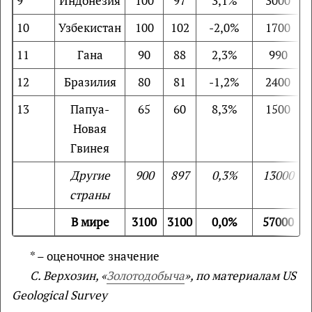
9
Индонезия
100
97
3,1%
3000
10
Узбекистан
100
102
-2,0%
1700
11
Гана
90
88
2,3%
990
12
Бразилия
80
81
-1,2%
2400
13
Папуа-
65
60
8,3%
1500
Новая
Гвинея
Другие
900
897
0,3%
13000
страны
В мире
3100
3100
0,0%
57000
* – оценочное значение
С. Верхозин, «
Золотодобыча
», по материалам US
Geological Survey