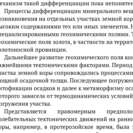
еханизм такой дифференциации пока непонятен
Процессы дифференциации минерального вещ
озникновения на отдельных участках земной кор
ысоким содержаниями тех или иных элементов. Н
пециализированными геохимическими полями. 
еохимические поля золота, в частности на терр
олотоносной провинции.
Дальнейшее развитие геохимического поля ко
ажнейшими тектоническими факторами. Период
частка земной коры сопровождались процессам
ощной осадочной толщи. Последующее погруже
итофикации осадков и далее к метаморфизму ос
оторого зависела от термодинамических условий,
огружения участка.
Представляется правомерным предпо
олебательных тектонических движений на ранни
оры, например, в протерозойское время, была 