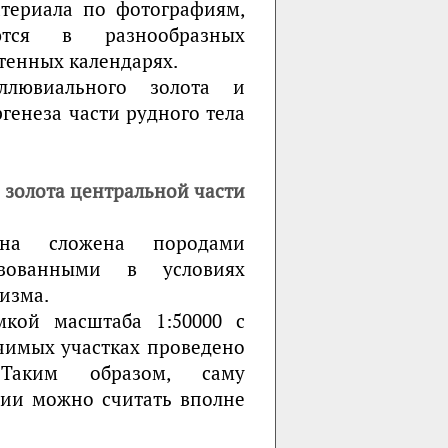
атериала по фотографиям,
тся в разнообразных
тенных календарях.
лювиального золота и
генеза части рудного тела
 золота центральной части
она сложена породами
физованными в условиях
изма.
мкой масштаба 1:50000 с
имых участках проведено
 Таким образом, саму
рии можно считать вполне