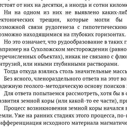
тстоят от них на десятки, а иногда и сотни килом
Ни на одном из них не выявлено каких-ли
ектонических трещин, которые могли бы 
озможной связи рудогенеза с гипотетическим
озможно находящимися на глубоких горизонтах.
Но это означает, что рудообразование в таких 
апример на Сухоложском месторождении (равно 
еречисленных объектах), никак не связано с фл
нтрузий, или иными глубинными растворами.
Тогда откуда взялись столь значительные масс
Без ясного, членораздельного ответа на этот в
адежную геолого-методическую основу поисков и
Для ответа попытаемся рассмотреть, хотя бы в
азвития земной коры (или какой-то ее части), пр
Процесс возникновения земной коры начался 
емли. Уже на ранних стадиях этого процесса, п
ифференциация исходного материала магматичес