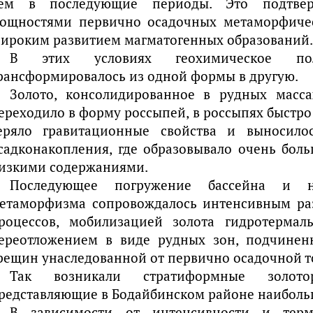
ем в последующие периоды. Это подтве
ощностями первично осадочных метаморфичес
ироким развитием магматогенных образований.
В этих условиях геохимическое по
рансформировалось из одной формы в другую.
Золото, консолидированное в рудных масса
ереходило в форму россыпей, в россыпях быстро 
еряло гравитационные свойства и выносило
садконакопления, где образовывало очень бол
изкими содержаниями.
Последующее погружение бассейна и на
етаморфизма сопровождалось интенсивным ра
роцессов, мобилизацией золота гидротерма
ереотложением в виде рудных зон, подчинен
рещин унаследованной от первично осадочной т
Так возникали стратиформные золотор
редставляющие в Бодайбинском районе наиболь
В зависимости от интенсивности и терм