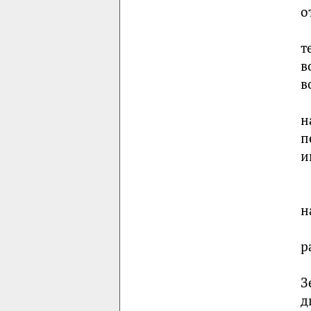
о
т
в
в
н
п
и
н
р
З
д