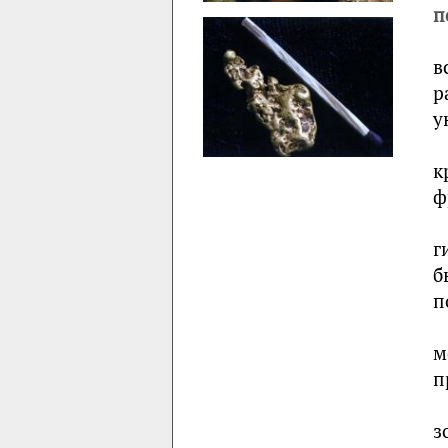
п
в
р
у
к
ф
г
б
п
м
п
з