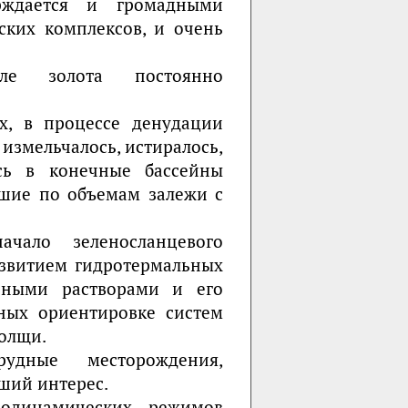
рждается и громадными
ких комплексов, и очень
ле золота постоянно
х, в процессе денудации
измельчалось, истиралось,
сь в конечные бассейны
ьшие по объемам залежи с
чало зеленосланцевого
звитием гидротермальных
льными растворами и его
ных ориентировке систем
олщи.
удные месторождения,
ший интерес.
одинамических режимов