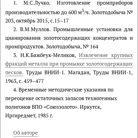
1. М.С.Лучко. Изготовление промприборов
3
производительностью до 600 м
/ч. Зoлотодобыча №
203, октябрь 2015, с.15–17
2. В.М.Муллов. Промышленные установки для
цианирования золотосодержащих концентратов и
промпродуктов. Зoлотодобыча, № 164
3. Н.К.Бажбеук-Меликов,
Извлечение крупных
фракций металла при промывке золотосодержащих
песков.
Труды ВНИИ-1. Магадан, Труды ВНИИ-1,
1963, с. 459–477
4. Временные методические указания по
переоценке остаточных запасов техногенных
полигонов ВПО «Союззолото». Иркутск,
Иргиредмет, 1985 г.
Об авторе