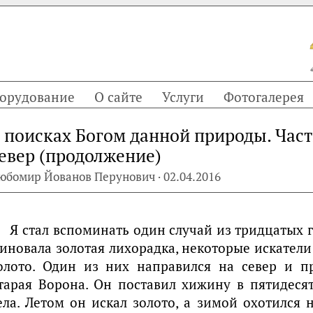
орудование
О сайте
Услуги
Фотогалерея
 поисках Богом данной природы. Част
евер (продолжение)
юбомир Йованов Перунович · 02.04.2016
Я стал вспоминать один случай из тридцатых г
иновала золотая лихорадка, некоторые искател
олото. Один из них направился на север и п
тарая Ворона. Он поставил хижину в пятидесят
ела. Летом он искал золото, а зимой охотился 