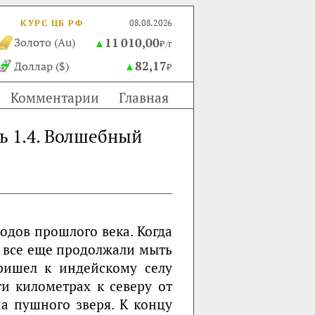
КУРС ЦБ РФ
08.08.2026
11 010,00
Золото (Au)
▲
₽/г
82,17
Доллар ($)
▲
₽
Комментарии
Главная
ь 1.4. Волшебный
одов прошлого века. Когда
и все еще продолжали мыть
ришел к индейскому селу
и километрах к северу от
на пушного зверя. К концу