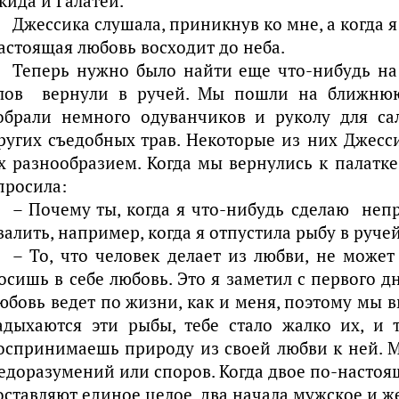
кида и Галатеи.
Джессика слушала, приникнув ко мне, а когда я 
астоящая любовь восходит до неба.
Теперь нужно было найти еще что-нибудь на
лов вернули в ручей. Мы пошли на ближнюю
обрали немного одуванчиков и руколу для са
ругих съедобных трав. Некоторые из них Джесс
х разнообразием. Когда мы вернулись к палатке
просила:
– Почему ты, когда я что-нибудь сделаю неп
валить, например, когда я отпустила рыбу в руче
– То, что человек делает из любви, не може
осишь в себе любовь. Это я заметил с первого д
юбовь ведет по жизни, как и меня, поэтому мы вм
адыхаются эти рыбы, тебе стало жалко их, и
оспринимаешь природу из своей любви к ней. 
едоразумений или споров. Когда двое по-настоящ
оставляют единое целое, два начала мужское и ж