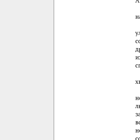
А
н
у
с
д
и
с
х
н
л
з
в
н
с