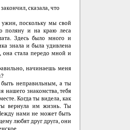
закончил, сказала, что
 ужин, поскольку мы свой
 поляну и на краю леса
лата. Здесь было много и
ика знала и была удивлена
, она стала передо мной и
равильно, начинаешь меня
й?
т быть неправильным, а ты
ня нашего знакомства, тебя
есте. Когда ты видела, как
 ты вернула им жизнь. Ты
Между нами не может быть
ему любят друг друга, они
енское.