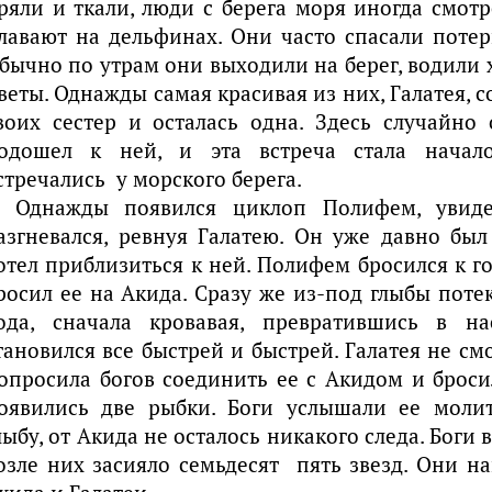
ряли и ткали, люди с берега моря иногда смотр
лавают на дельфинах. Они часто спасали поте
бычно по утрам они выходили на берег, водили 
веты. Однажды самая красивая из них, Галатея, с
воих сестер и осталась одна. Здесь случайно
одошел к ней, и эта встреча стала нача
стречались у морского берега.
Однажды появился циклоп Полифем, увид
азгневался, ревнуя Галатею. Он уже давно бы
отел приблизиться к ней. Полифем бросился к го
росил ее на Акида. Сразу же из-под глыбы потек
ода, сначала кровавая, превратившись в н
тановился все быстрей и быстрей. Галатея не см
опросила богов соединить ее с Акидом и бросил
оявились две рыбки. Боги услышали ее молит
лыбу, от Акида не осталось никакого следа. Боги 
озле них засияло семьдесят пять звезд. Они 