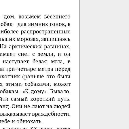
 дом, возьмем весеннего
собак для зимних гонок, в
наиболее распространенные
ольших морозах, защищаясь
 На арктических равнинах,
имает снег с земли, и он
 наступает белая мгла, в
на три-четыре метра перед
 охотник (раньше это были
ых этими собаками, может
обакам: «К дому». Бывало,
йти самый короткий путь.
анд. Они не лают на людей
е выказывает враждебности.
тебе и обнюхать.
 в начале XX века, когда