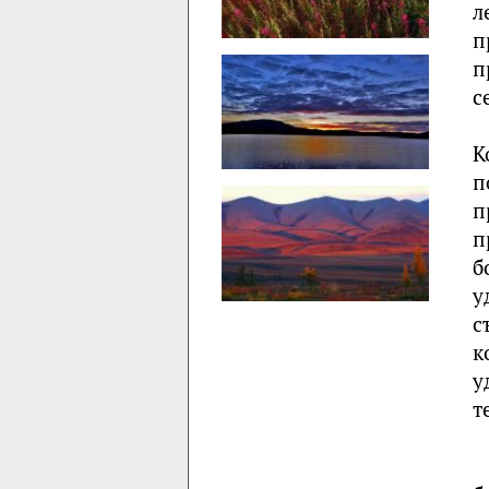
л
п
п
с
К
п
п
п
б
у
с
к
у
т