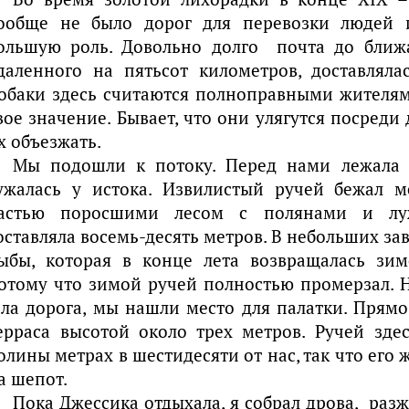
ообще не было дорог для перевозки людей и
ольшую роль. Довольно долго почта до ближа
даленного на пятьсот километров, доставляла
обаки здесь считаются полноправными жителя
вое значение. Бывает, что они улягутся посред
х объезжать.
Мы подошли к потоку. Перед нами лежала 
ужалась у истока. Извилистый ручей бежал м
астью поросшими лесом с полянами и лу
оставляла восемь-десять метров. В небольших за
ыбы, которая в конце лета возвращалась зим
отому что зимой ручей полностью промерзал. Н
ла дорога, мы нашли место для палатки. Прямо
ерраса высотой около трех метров. Ручей зде
олины метрах в шестидесяти от нас, так что его
а шепот.
Пока Джессика отдыхала, я собрал дрова, разж