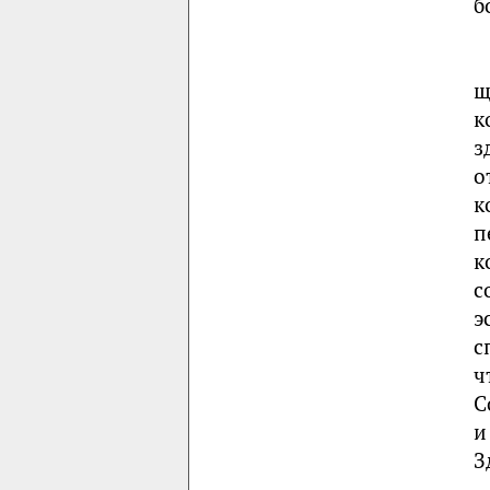
б
щ
к
з
о
к
п
к
с
э
с
ч
С
и
З