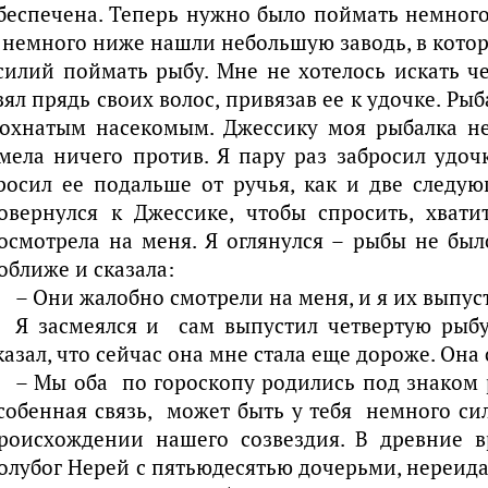
беспечена. Теперь нужно было поймать немног
 немного ниже нашли небольшую заводь, в кото
силий поймать рыбу. Мне не хотелось искать ч
зял прядь своих волос, привязав ее к удочке. Ры
охнатым насекомым. Джессику моя рыбалка не
мела ничего против. Я пару раз забросил удоч
росил ее подальше от ручья, как и две следую
овернулся к Джессике, чтобы спросить, хвати
осмотрела на меня. Я оглянулся – рыбы не был
оближе и сказала:
– Они жалобно смотрели на меня, и я их выпус
Я засмеялся и сам выпустил четвертую рыбу
казал, что сейчас она мне стала еще дороже. Она 
– Мы оба по гороскопу родились под знаком 
собенная связь, может быть у тебя немного сил
роисхождении нашего созвездия. В древние 
олубог Нерей с пятьюдесятью дочерьми, нереид