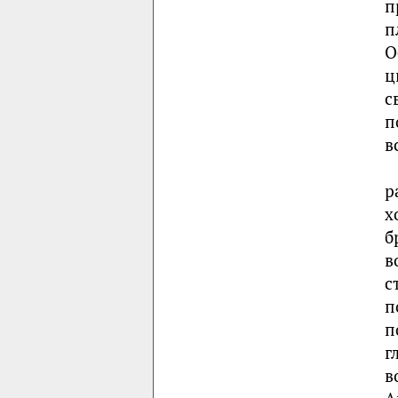
п
п
О
ц
с
п
в
р
х
б
в
с
п
п
г
в