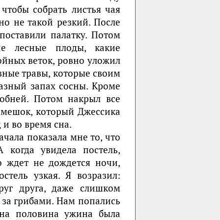
чтобы собрать листья чая
но не такой резкий. После
поставили палатку. Потом
ие лесные плоды, какие
войных веток, ровно уложил
зные травы, которые своим
азный запах сосны. Кроме
добней. Потом накрыл все
 мешок, который Джессика
 и во время сна.
ачала показала мне то, что
А когда увидела постель,
о ждет не дождется ночи,
стель узкая. Я возразил:
руг друга, даже слишком
 за грибами. Нам попались
дна половина ужина была