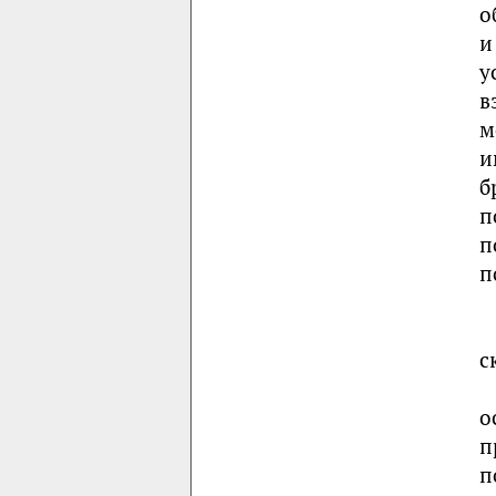
о
и
у
в
м
и
б
п
п
п
с
о
п
п