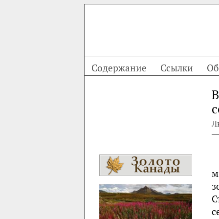
Содержание
Ссылки
Об
В
с
Л
м
з
С
с