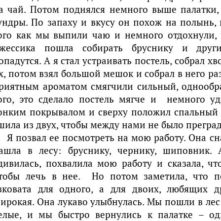
а чай. Потом поднялся немного выше палатки, 
ундры. По запаху и вкусу он похож на полынь, 
ого как мы выпили чаю и немного отдохнули, 
жессика пошла собирать бруснику и друг
опадутся. А я стал устраивать постель, собрал х
х, потом взял большой мешок и собрал в него ра
риятным ароматом смягчили сильный, однообр
ого, это сделало постель мягче и немного у
онким покрывалом и сверху положил спальный
шила из двух, чтобы между нами не было преград
Я позвал ее посмотреть на мою работу. Она сн
ашла в лесу: бруснику, чернику, шиповник. 
дивилась, похвалила мою работу и сказала, чт
тобы лечь в нее. Но потом заметила, что по
зковата для одного, а для двоих, любящих д
ирокая. Она лукаво улыбнулась. Мы пошли в лес
елые, и мы быстро вернулись к палатке – о