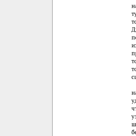
н
т
т
Д
п
и
п
т
т
с
н
у
ч
у
ш
б