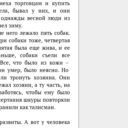
меха торговцам и купить
ела, бывал у них, и они
а однажды весной люди из
вел зиму.
ле него лежало пять собак.
ри собаки тоже, четвертая
пятая была еще жива, и ее
ньше, собаки съели все
 Все, что было из кожи –
он умер, было неясно. Но
ели тронуть хозяина. Они
жал хозяин, а ту часть, на
заботясь, чтобы ему было
очертания шкуры повторяли
хранили как талисман.
развиты. А вот у человека