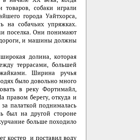
 товаров, собаки играли
йшего города Уайтхорса,
сь на собачьих упряжках.
ми поселка. Они понимают
и дороги, и машины должны
широкая долина, которая
ежду террасами, большей
жайками. Ширина ручья
водях было довольно много
овать в реку Фортимайл,
а правом берегу, откуда и
 за палаткой поднималась
сь был на другой стороне
 журчание больше походило
ег костер и поставил воду