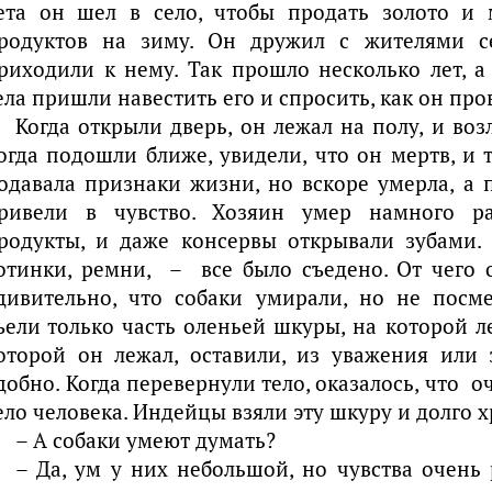
ета он шел в село, чтобы продать золото и 
родуктов на зиму. Он дружил с жителями с
риходили к нему. Так прошло несколько лет, 
ела пришли навестить его и спросить, как он про
Когда открыли дверь, он лежал на полу, и воз
огда подошли ближе, увидели, что он мертв, и т
одавала признаки жизни, но вскоре умерла, а 
ривели в чувство. Хозяин умер намного ра
родукты, и даже консервы открывали зубами.
отинки, ремни, – все было съедено. От чего 
дивительно, что собаки умирали, но не посм
ъели только часть оленьей шкуры, на которой ле
оторой он лежал, оставили, из уважения или 
добно. Когда перевернули тело, оказалось, что 
ело человека. Индейцы взяли эту шкуру и долго 
– А собаки умеют думать?
– Да, ум у них небольшой, но чувства очень 