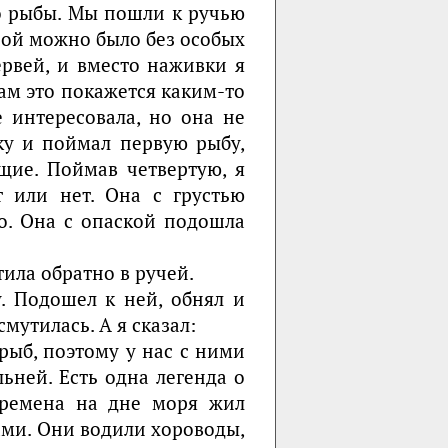
о рыбы. Мы пошли к ручью
рой можно было без особых
ервей, и вместо наживки я
бам это покажется каким-то
 интересовала, но она не
ку и поймал первую рыбу,
щие. Поймав четвертую, я
т или нет. Она с грустью
о. Она с опаской подошла
тила обратно в ручей.
. Подошел к ней, обнял и
смутилась. А я сказал:
рыб, поэтому у нас с ними
ьней. Есть одна легенда о
времена на дне моря жил
ами. Они водили хороводы,