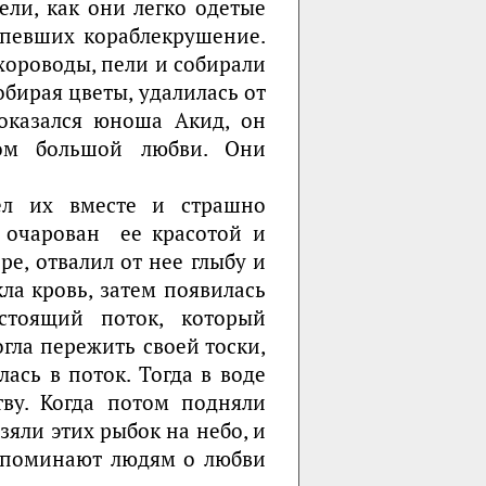
ели, как они легко одетые
рпевших кораблекрушение.
хороводы, пели и собирали
обирая цветы, удалилась от
 оказался юноша Акид, он
лом большой любви. Они
ел их вместе и страшно
л очарован ее красотой и
ре, отвалил от нее глыбу и
ла кровь, затем появилась
астоящий поток, который
огла пережить своей тоски,
ась в поток. Тогда в воде
ву. Когда потом подняли
взяли этих рыбок на небо, и
напоминают людям о любви