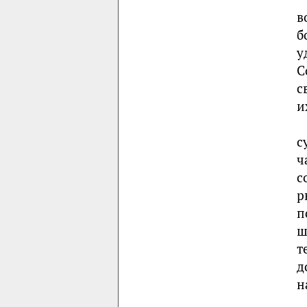
в
б
у
С
с
и
с
ч
с
р
п
ш
т
д
н