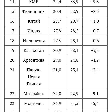
14
ЮАР
24,4
33,9
+9,5
15
Филиппины
30,4
32,9
+2,5
16
Китай
28,7
29,7
+1,0
17
Индия
27,8
28,5
+0,7
18
Индонезия
27,5
28,1
+0,6
19
Казахстан
20,9
28,1
+7,2
20
Аргентина
29,0
24,8
-4,2
21
Папуа-
21,0
23,1
+2,1
Новая
Гвинея
22
Мозамбик
32,0
22,9
-9,1
23
Монголия
26,9
21,5
-5,4