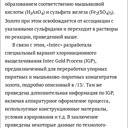
образованием соответственно мышьяковой
кислоты (H
AsO
) и сульфата железа (Fe
(SO
)
).
3
4
2
4
3
Золото при этом освобождается от ассоциации с
указанными сульфидами и переходит в растворы
по реакции, приведенной выше.
В связи с этим, «Intec» разработала
специальный вариант хлоринационного
выщелачивания Intec Gold Process (IGP),
предназначенный для переработки упорных
пиритных и мышьяково-пиритных концентратов
золота, подробно описанный в /13/. Там же
приведена дополнительная информация по IGP,
включая аппаратурное оформление процесса,
используемые конструкционные материалы,
условия аэрирования и т.д. В заключение
приведены некоторые данные по технолого-