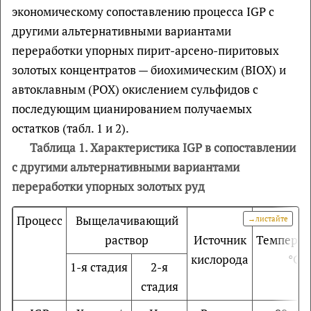
экономическому сопоставлению процесса IGP с
другими альтернативными вариантами
переработки упорных пирит-арсено-пиритовых
золотых концентратов — биохимическим (BIOX) и
автоклавным (РOX) окислением сульфидов с
последующим цианированием получаемых
остатков (табл. 1 и 2).
Таблица 1. Характеристика IGP в сопоставлении
с другими альтернативными вариантами
переработки упорных золотых руд
Процесс
Выщелачивающий
раствор
Источник
Температ
кислорода
°С
1-я стадия
2-я
стадия