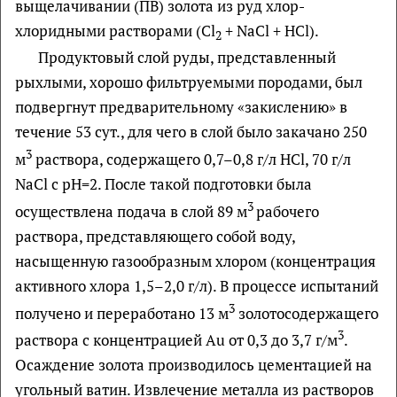
выщелачивании (ПВ) золота из руд хлор-
хлоридными растворами (Cl
+ NaCl + HCl).
2
Продуктовый слой руды, представленный
рыхлыми, хорошо фильтруемыми породами, был
подвергнут предварительному «закислению» в
течение 53 сут., для чего в слой было закачано 250
3
м
раствора, содержащего 0,7–0,8 г/л НСl, 70 г/л
NaCl с рН=2. После такой подготовки была
3
осуществлена подача в слой 89 м
рабочего
раствора, представляющего собой воду,
насыщенную газообразным хлором (концентрация
активного хлора 1,5–2,0 г/л). В процессе испытаний
3
получено и переработано 13 м
золотосодержащего
3
раствора с концентрацией Аu от 0,3 до 3,7 г/м
.
Осаждение золота производилось цементацией на
угольный ватин. Извлечение металла из растворов