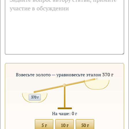
Взвесьте золото — уравновесьте эталон
370 г
370 г
На чаше:
0
г
5 г
10 г
50 г