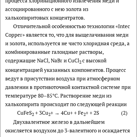
процесса хлоринационного извлечения меди и
ассоциированного с нею золота из
халькопиритовых концентратов.
Отличительной особенностью технологии «Intec
Copper» является то, что для выщелачивания меди
и золота, используется не чисто хлоридная среда, а
комбинированные галоидные растворы,
содержащие NaCl, NaBr и CuCl
с высокой
2
концентрацией указанных компонентов. Процесс
ведут в присутствии воздуха при атмосферном
давлении в противоточной контактной системе при
температуре 80–85°С. Растворение меди из
халькопирита происходит по следующей реакции
CuFeS
+ 3Cu
+ → 4Cu+ + Fe
+ + 2S (2)
2
2
2
Двухвалентное железо в дальнейшем
окисляется воздухом до 3-валентного и осаждается