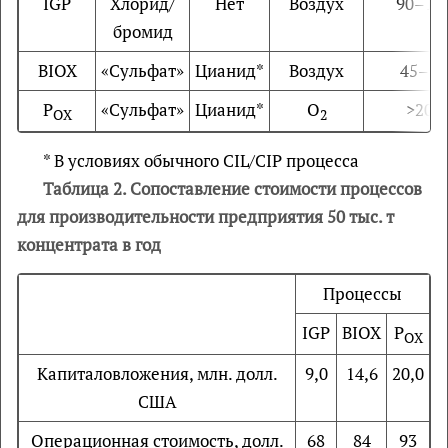
IGP
Хлорид/
Нет
Воздух
90–10
бромид
BIOX
«Сульфат»
Цианид*
Воздух
45–75
P
«Сульфат»
Цианид*
O
>200
OX
2
* В условиях обычного CIL/CIP процесса
Таблица 2. Сопоставление стоимости процессов
для производительности предприятия 50 тыс. т
концентрата в год
Процессы
IGP
BIOX
P
OX
Капиталовложения, млн. долл.
9,0
14,6
20,0
США
Операционная стоимость, долл.
68
84
93