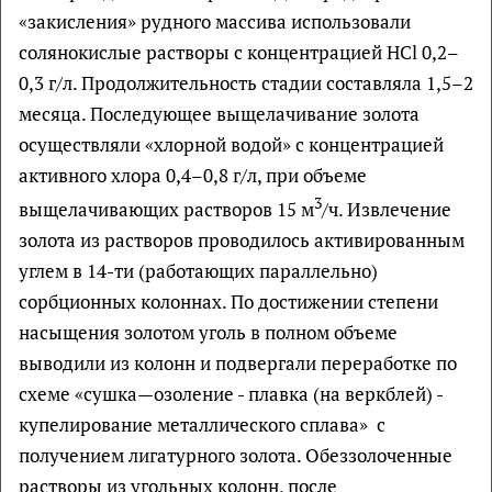
«закисления» рудного массива использовали
солянокислые растворы с концентрацией HCl 0,2–
0,3 г/л. Продолжительность стадии составляла 1,5–2
месяца. Последующее выщелачивание золота
осуществляли «хлорной водой» с концентрацией
активного хлора 0,4–0,8 г/л, при объеме
3
выщелачивающих растворов 15 м
/ч. Извлечение
золота из растворов проводилось активированным
углем в 14-ти (работающих параллельно)
сорбционных колоннах. По достижении степени
насыщения золотом уголь в полном объеме
выводили из колонн и подвергали переработке по
схеме «сушка—озоление - плавка (на веркблей) -
купелирование металлического сплава» с
получением лигатурного золота. Обеззолоченные
растворы из угольных колонн, после