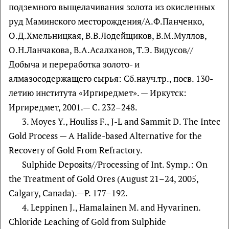
подземного выщелачивания золота из окисленных
руд Маминского месторождения/А.Ф.Панченко,
О.Д.Хмельницкая, В.В.Лодейщиков, В.М.Myллов,
О.Н.Ланчакова, В.А.Асалханов, Т.Э. Видусов//
Добыча и пере­работка золото- и
алмазосодержащего сырья: Сб.науч.тр., посв. 130-
летию института «Иргиредмет». — Иркутск:
Иргиредмет, 2001.— С. 232–248.
3. Moyes Y., Houliss F., J-L and Sammit D. The Intec
Gold Process — A Halide-based Alternative for the
Recovery of Gold From Refractory.
Sulphide Deposits//Processing of Int. Symp.: On
the Treatment of Gold Ores (August 21–24, 2005,
Calgary, Canada).—P. 177–192.
4. Leppinen J., Hamalainen M. and Hyvarinen.
Chloride Leaching of Gold from Sulphide