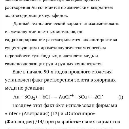
растворения Au сочетается с химическим вскрытием
золотосодержащих сульфидов.
Данный технологический вариант «позаимствован»
из металлургии цветных металлов, где
гидрохлорирование рассматривается как альтернатива
существующим пирометаллургическим способам
переработки сульфидных, в частности медь и
свинецсодержащих руд и рудных концентратов.
Еще в начале 90-х годов прошлого столетия
установлен факт растворения золота в хлоридах
меди по реакции
-4
-
Аu + 3Сu
+ + 6Cl- → AuCl
+ 3Сu+ + 2Сl
(l)
2
Позднее этот факт был использован фирмами
«Intec» (Австралия) (13) и «Outocumpo»
(Финляндия) /14/ при разработке своих вариантов