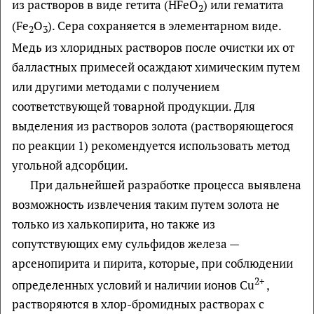
из растворов в виде гетита (HFeO
) или гематита
2
(Fe
O
). Сера сохраняется в элементарном виде.
2
3
Медь из хлоридных растворов после очистки их от
балластных примесей осаждают химическим путем
или другими методами с получением
соответствующей товарной продукции. Для
выделения из растворов золота (растворяющегося
по реакции 1) рекомендуется использовать метод
угольной адсорбции.
При дальнейшей разработке процесса выявлена
возможность извлечения таким путем золота не
только из халькопирита, но также из
сопутствующих ему сульфидов железа —
арсенопирита и пирита, которые, при соблюдении
2+
определенных условий и наличии ионов Сu
,
растворяются в хлор-бромидных растворах с