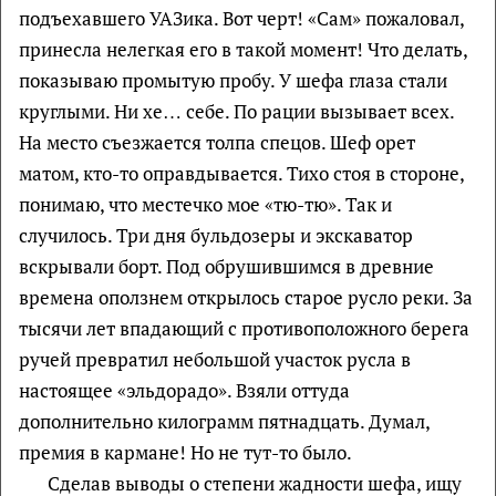
подъехавшего УАЗика. Вот черт! «Сам» пожаловал,
принесла нелегкая его в такой момент! Что делать,
показываю промытую пробу. У шефа глаза стали
круглыми. Ни хе… себе. По рации вызывает всех.
На место съезжается толпа спецов. Шеф орет
матом, кто-то оправдывается. Тихо стоя в стороне,
понимаю, что местечко мое «тю-тю». Так и
случилось. Три дня бульдозеры и экскаватор
вскрывали борт. Под обрушившимся в древние
времена оползнем открылось старое русло реки. За
тысячи лет впадающий с противоположного берега
ручей превратил небольшой участок русла в
настоящее «эльдорадо». Взяли оттуда
дополнительно килограмм пятнадцать. Думал,
премия в кармане! Но не тут-то было.
Сделав выводы о степени жадности шефа, ищу