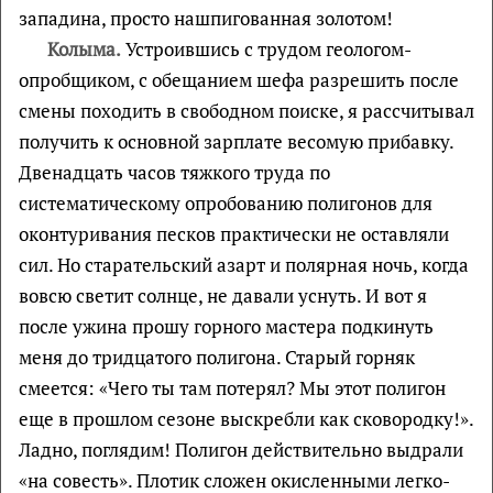
западина, просто нашпигованная золотом!
Колыма.
Устроившись с трудом геологом-
опробщиком, с обещанием шефа разрешить после
смены походить в свободном поиске, я рассчитывал
получить к основной зарплате весомую прибавку.
Двенадцать часов тяжкого труда по
систематическому опробованию полигонов для
оконтуривания песков практически не оставляли
сил. Но старательский азарт и полярная ночь, когда
вовсю светит солнце, не давали уснуть. И вот я
после ужина прошу горного мастера подкинуть
меня до тридцатого полигона. Старый горняк
смеется: «Чего ты там потерял? Мы этот полигон
еще в прошлом сезоне выскребли как сковородку!».
Ладно, поглядим! Полигон действительно выдрали
«на совесть». Плотик сложен окисленными легко-