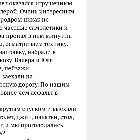
олет оказался игрушечным
алерой. Очень интересным
Аэродром никак не
е частные самолетики и
ра пропал в нем минут на
ю, осматриваем технику.
аправку, набрали в
козу. Валера и Юля
е, пейзажи
 заехали на
лесную дорогу. По нашим
ровнее чем асфальт в
 крутым спуском и выехали
лет, джип, палатки, стол,
т, и мы проголодались.
а?