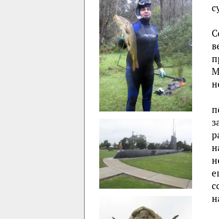
с
С
в
п
М
н
п
з
р
н
н
е
с
н