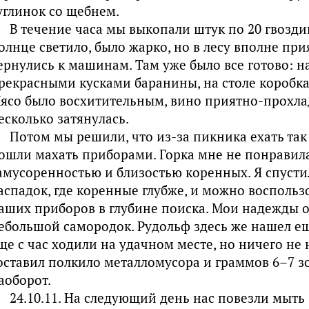
углинок со щебнем.
В течение часа мы выкопали штук по 20 гвозди
олнце светило, было жарко, но в лесу вполне при
ернулись к машинам. Там уже было все готово: н
рекрасными кусками баранины, на столе коробка 
ясо было восхитительным, вино приятно-прохла
есколько затянулась.
Потом мы решили, что из-за пикника ехать так
ошли махать приборами. Горка мне не понравил
амусоренностью и близостью коренных. Я спуст
аспадок, где коренные глубже, и можно восполь
аших приборов в глубине поиска. Мои надежды о
ебольшой самородок. Рудольф здесь же нашел ещ
ще с час ходили на удачном месте, но ничего не 
оставил полкило металломусора и граммов 6–7 з
аоборот.
24.10.11. На следующий день нас повезли мыть