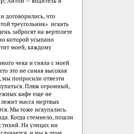
р; Антон — водитель и
и договорились, что
отой треугольник» искать
ень забросят на вертолете
дно которой усыпано
атит моей, каждому
ного чека и сняла с моей
 что это не самая высокая
, мы попросили отвезти
скупаться. Пляж огромный,
режных кафе еще не
ы лежит масса мертвых
тся. Мы тоже искупались.
да. Когда стемнело, пошли
 тихий. На улицах ни
 случается, и мы в этом