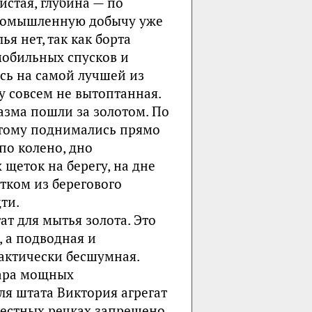
истая, глубина — по
 промышленную добычу уже
я нет, так как борта
мобильных спусков и
ись на самой лучшей из
му совсем не вытоптанная.
иазма пошли за золотом. По
оэтому поднимались прямо
по колено, дно
щеток на берегу, на дне
тком из берегового
ти.
т для мытья золота. Это
 а подводная и
рактически бесшумная.
пара мощных
ля штата Виктория агрегат
местных речках запрещено,