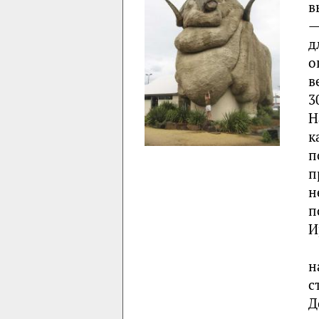
в
—
д
о
в
3
Н
к
п
п
н
п
И
н
с
Д