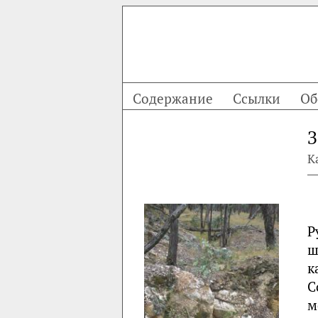
Содержание
Ссылки
Об
З
К
Р
ш
к
С
м