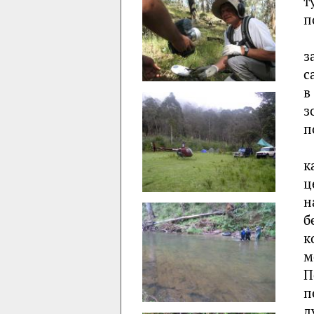
т
п
з
с
в
з
п
к
ц
н
б
к
м
П
п
д