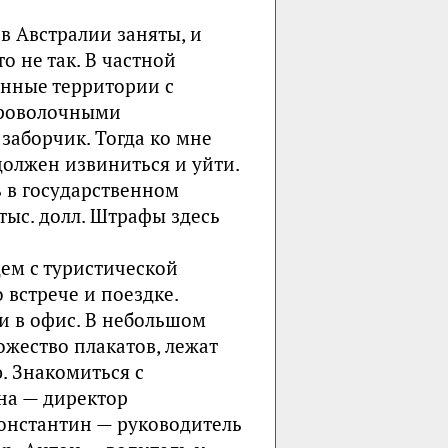
 в Австралии заняты, и
о не так. В частной
нные территории с
проволочными
 заборчик. Тогда ко мне
 должен извиниться и уйти.
ь в государственном
тыс. долл. Штрафы здесь
дем с туристической
 встрече и поездке.
и в офис. В небольшом
ожество плакатов, лежат
ю. Знакомиться с
ена — директор
Константин — руководитель