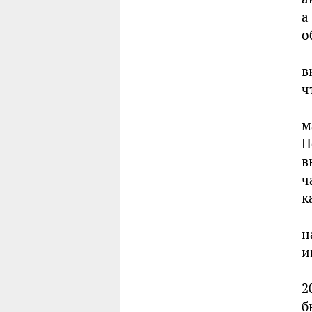
а
о
в
ч
м
П
в
ч
к
н
и
2
б