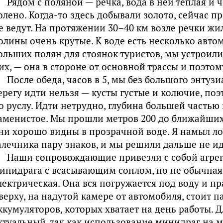
Рядом с поляной — речка, вода в ней теплая и ч
олено. Когда-то здесь добывали золото, сейчас
е ведут. На протяжении 30–40 км возле речки жиль
олины очень крутые. К воде есть несколько авто
ольших полян для стоянок туристов, мы устроил
их, — она в стороне от основной трассы и поэто
После обеда, часов в 5, мы без большого энтуз
ерегу идти нельзя — кусты густые и колючие, п
о руслу. Идти нетрудно, глубина большей частью 
аменистое. Мы прошли метров 200 до ближайших 
ни хорошо видны в прозрачной воде. Я намыл ло
алечника пару знаков, и мы решили дальше не ид
Наши сопровождающие привезли с собой агрега
инидрага с всасывающим соплом, но не обычная,
лектрическая. Она вся погружается под воду и п
верху, на надутой камере от автомобиля, стоит 
ккумуляторов, которых хватает на день работы. Д
ктуальный, так как использование минидраг на 