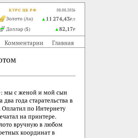
КУРС ЦБ РФ
08.08.2026
11 274,43
Золото (Au)
▲
₽/г
82,17
Доллар ($)
▲
₽
Комментарии
Главная
лотом
ое: мы с женой и мой сын
 два года старательства в
. Оплатил по Интернету
ечатал на принтере.
лото вручную в любом
кретных координат в