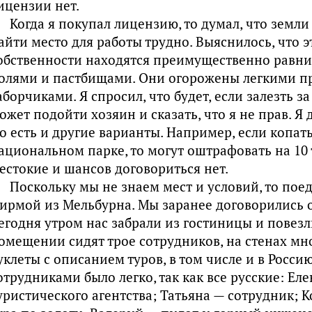
ицензии нет.
Когда я покупал лицензию, то думал, что земли
айти место для работы трудно. Выяснилось, что эт
обственности находятся преимущественно равни
олями и пастбищами. Они огорожены легкими 
аборчиками. Я спросил, что будет, если залезть за
ожет подойти хозяин и сказать, что я не прав. Я
о есть и другие варианты. Например, если копат
ациональном парке, то могут оштрафовать на 10 
естокие и шансов договориться нет.
Поскольку мы не знаем мест и условий, то пое
ирмой из Мельбурна. Мы заранее договорились о
егодня утром нас забрали из гостиницы и повезл
омещении сидят трое сотрудников, на стенах мн
уклеты с описанием туров, в том числе и в Росси
отрудниками было легко, так как все русские: Ел
уристического агентства; Татьяна — сотрудник; 