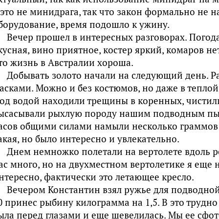
 это не минидрага, так что закон формально не 
борудование, время подошло к ужину.
Вечер прошел в интересных разговорах. Погода
кусная, вино приятное, костер яркий, комаров не
то жизнь в Австралии хороша.
Добывать золото начали на следующий день. Р
асками. Можно и без костюмов, но даже в теплой
од водой находили трещины в коренных, чистили
ысасывали рыхлую породу нашим подводным пыл
асов общими силами намыли несколько граммов 
акая, но было интересно и увлекательно.
Днем немножко полетали на вертолете вдоль ре
ас много, но на двухместном вертолетике я еще н
нтересно, фактически это летающее кресло.
Вечером Константин взял ружье для подводной
0 принес рыбину килограмма на 1,5. В это трудн
ыла перед глазами и еще шевелилась. Мы ее сфо