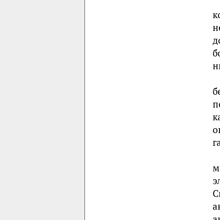
к
н
д
б
н
б
п
к
о
г
м
э
С
а
а