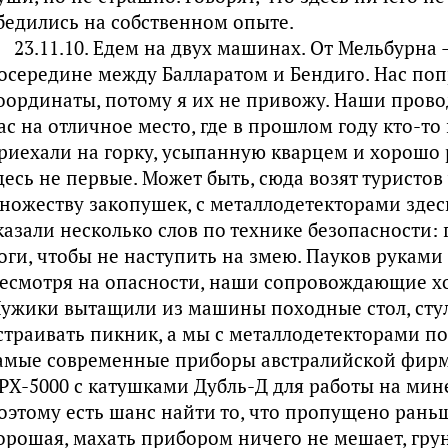
бедились на собственном опыте.
23.11.10. Едем на двух машинах. От Мельбурна 
осередине между Балларатом и Бендиго. Нас поп
оординаты, потому я их не привожу. Наши провод
ас на отличное место, где в прошлом году кто-т
риехали на горку, усыпанную кварцем и хорошо 
десь не первые. Может быть, сюда возят туристов 
ножеству закопушек, с металлодетекторами здесь
казали несколько слов по технике безопасности: 
оги, чтобы не наступить на змею. Пауков руками 
есмотря на опасности, наши сопровождающие ход
ужики вытащили из машины походные стол, стуль
страивать пикник, а мы с металлодетекторами по
амые современные приборы австралийской фирмы
PХ-5000 с катушками Дубль-Д для работы на мин
оэтому есть шанс найти то, что пропущено рань
орошая, махать прибором ничего не мешает, грун