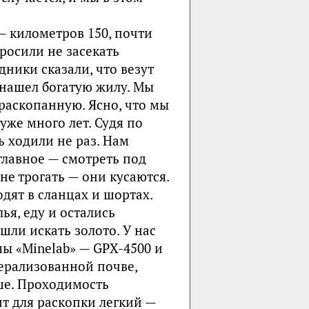
— километров 150, почти
росили не засекать
ники сказали, что везут
о нашел богатую жилу. Мы
раскопанную. Ясно, что мы
уже много лет. Судя по
 ходили не раз. Нам
главное — смотреть под
не трогать — они кусаются.
ят в сланцах и шортах.
я, еду и остались
шли искать золото. У нас
 «Minelab» — GPХ-4500 и
ерализованной почве,
ше. Проходимость
т для раскопки легкий —