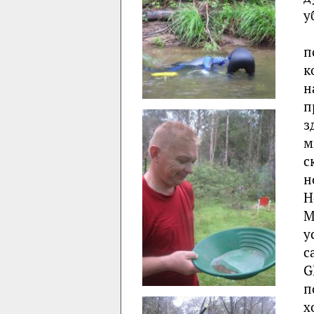
у
п
к
н
п
з
м
с
н
Н
М
у
с
G
п
х