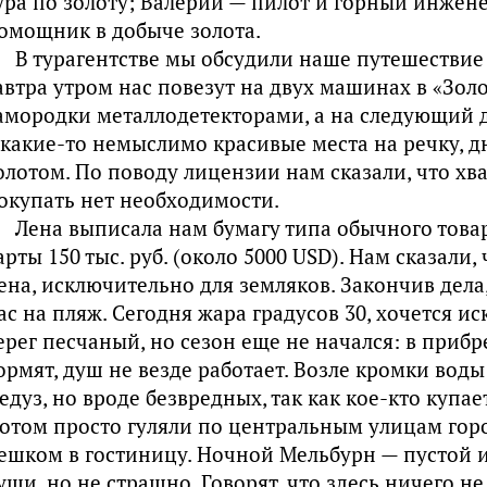
ура по золоту; Валерий — пилот и горный инжене
омощник в добыче золота.
В турагентстве мы обсудили наше путешествие 
автра утром нас повезут на двух машинах в «Зол
амородки металлодетекторами, а на следующий д
 какие-то немыслимо красивые места на речку, 
олотом. По поводу лицензии нам сказали, что хв
окупать нет необходимости.
Лена выписала нам бумагу типа обычного товар
арты 150 тыс. руб. (около 5000 USD). Нам сказали,
ена, исключительно для земляков. Закончив дела
ас на пляж. Сегодня жара градусов 30, хочется и
ерег песчаный, но сезон еще не начался: в приб
ормят, душ не везде работает. Возле кромки вод
едуз, но вроде безвредных, так как кое-кто купае
отом просто гуляли по центральным улицам горо
ешком в гостиницу. Ночной Мельбурн — пустой и
уши, но не страшно. Говорят, что здесь ничего не