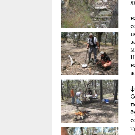
л
н
с
п
з
м
Н
н
ж
ф
С
п
б
с
т