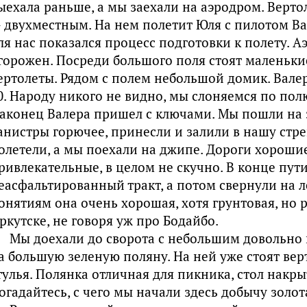
ыехала раньше, а мы заехали на аэродром. Верт
 двухместным. На нем полетит Юля с пилотом В
ля нас показался процесс подготовки к полету. 
горожен. Посреди большого поля стоят маленьки
ертолеты. Рядом с полем небольшой домик. Вале
0. Народу никого не видно, мы слоняемся по пол
аконец Валера пришел с ключами. Мы пошли на з
анистры горючее, принесли и залили в нашу стре
олетели, а мы поехали на джипе. Дороги хороши
ривлекательные, в целом не скучно. В конце пути
еасфальтированный тракт, а потом свернули на 
онятиям она очень хорошая, хотя грунтовая, но 
ркутске, не говоря уж про Бодайбо.
Мы доехали до сворота с небольшим довольно
а большую зеленую поляну. На ней уже стоят верто
тулья. Полянка отличная для пикника, стол накры
огадайтесь, с чего мы начали здесь добычу золот