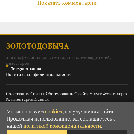
Показать комментарии
ЗОЛОТОДОБЫЧА
для профессионалов: специалистов, руководителей,
инвесторов
Telegram-канал
Политика конфиденциальности
Содержание
Ссылки
Оборудование
О сайте
Услуги
Фотогалерея
Комментарии
Главная
Мы используем
cookies
для улучшения сайта.
Продолжая использование, вы соглашаетесь с
© 2008–2026 Золотодобыча ·
· При использовании
18+
нашей
политикой конфиденциальности
.
материалов гиперссылка обязательна.