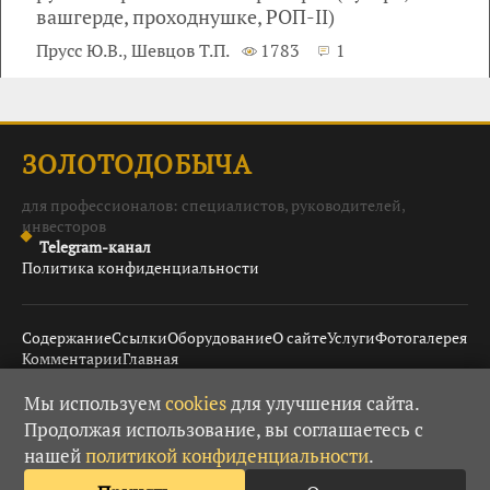
вашгерде, проходнушке, РОП-II)
Прусс Ю.В., Шевцов Т.П.
1783
1
ЗОЛОТОДОБЫЧА
для профессионалов: специалистов, руководителей,
инвесторов
Telegram-канал
Политика конфиденциальности
Содержание
Ссылки
Оборудование
О сайте
Услуги
Фотогалерея
Комментарии
Главная
Мы используем
cookies
для улучшения сайта.
Продолжая использование, вы соглашаетесь с
© 2008–2026 Золотодобыча ·
· При использовании
18+
нашей
политикой конфиденциальности
.
материалов гиперссылка обязательна.