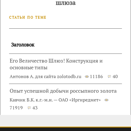
шлюза
СТАТЬИ ПО ТЕМЕ
Заголовок
Его Величество Шлюз! Конструкция и
основные типы
Антонов А. для сайта zolotodb.ru
11186
40
Опыт успешной добычи россыпного золота
Кавчик Б.К. к.г.-м.н. — ОАО «Иргиредмет»
71919
43