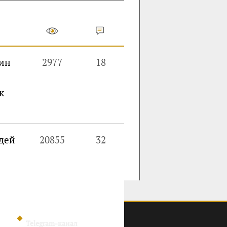
ин
2977
18
к
дей
20855
32
Telegram-канал