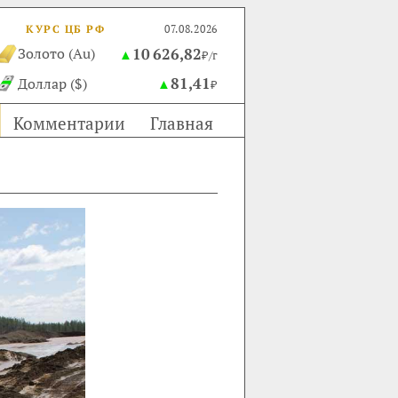
КУРС ЦБ РФ
07.08.2026
10 626,82
Золото (Au)
▲
₽/г
81,41
Доллар ($)
▲
₽
Комментарии
Главная