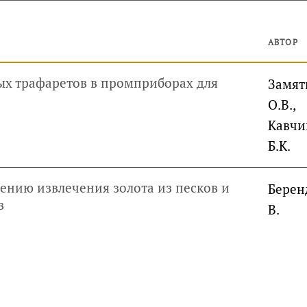
АВТОР
х трафаретов в промприборах для
Замят
О.В.,
Кавчи
Б.К.
нию извлечения золота из песков и
Берен
в
В.