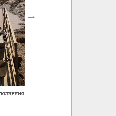
→
аполнения