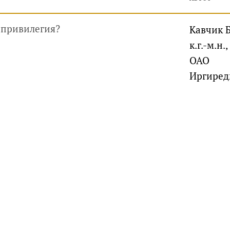
 привилегия?
Кавчик Б
к.г.-м.н.,
ОАО
Иргиред
руководителей, инвесторов
айте
Услуги
Фотогалерея
Комментарии
Главная