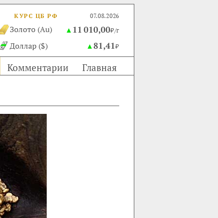
КУРС ЦБ РФ
07.08.2026
11 010,00
Золото (Au)
▲
₽/г
81,41
Доллар ($)
▲
₽
Комментарии
Главная