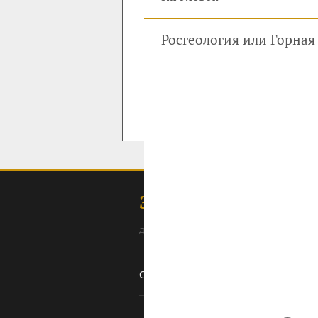
Росгеология или Горная
ЗОЛОТОДОБЫЧА
для профессионалов: специалистов, 
Содержание
Ссылки
Оборудование
О с