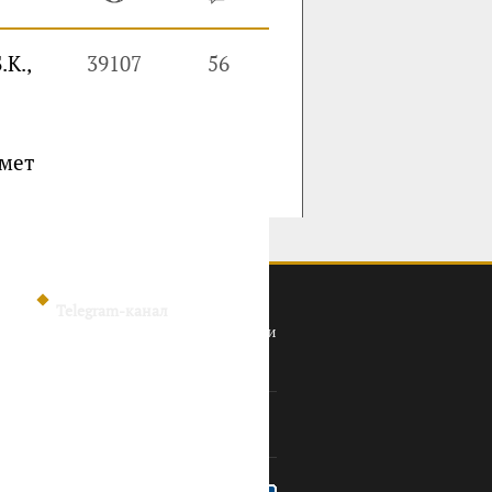
.К.,
39107
56
мет
Telegram-канал
Политика конфиденциальности