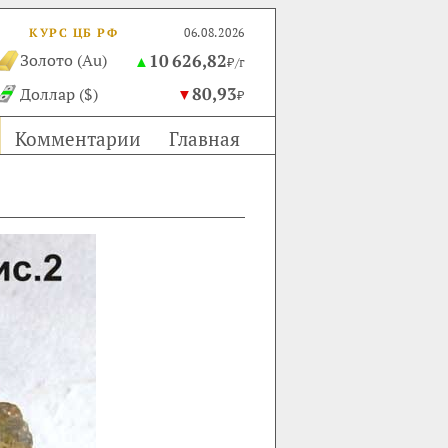
КУРС ЦБ РФ
06.08.2026
10 626,82
Золото (Au)
▲
₽/г
80,93
Доллар ($)
▼
₽
Комментарии
Главная