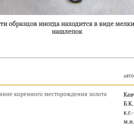
ти образцов иногда находится в виде мелких
нашлепок
АВТ
ание коренного месторождения золота
Кав
Б.К.
к.г.-
м.н