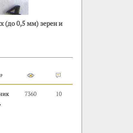
 (до 0,5 мм) зерен и
ОР
чик
7360
10
,
.