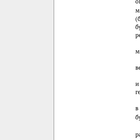
о
м
(
б
р
м
в
и
г
в
б
р