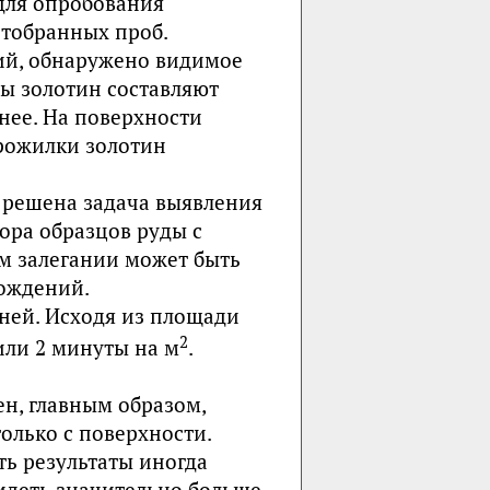
для опробования
тобранных проб.
ий, обнаружено видимое
ы золотин составляют
нее. На поверхности
рожилки золотин
 решена задача выявления
ора образцов руды с
м залегании может быть
ождений.
дней. Исходя из площади
2
или 2 минуты на м
.
ен, главным образом,
олько с поверхности.
ть результаты иногда
идеть значительно больше.