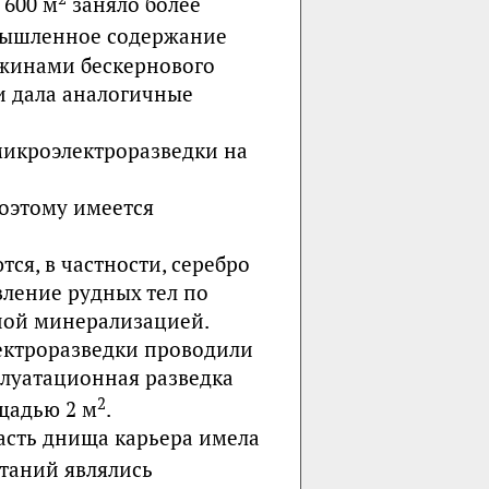
 600 м
заняло более
ышленное содержание
важинами бескернового
 и дала аналогичные
икроэлектроразведки на
поэтому имеется
ся, в частности, серебро
вление рудных тел по
ой минерализацией.
ктроразведки проводили
плуатационная разведка
2
щадью 2 м
.
асть днища карьера имела
ытаний являлись