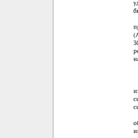
у
б
п
(
3
р
н
и
с
с
о
и