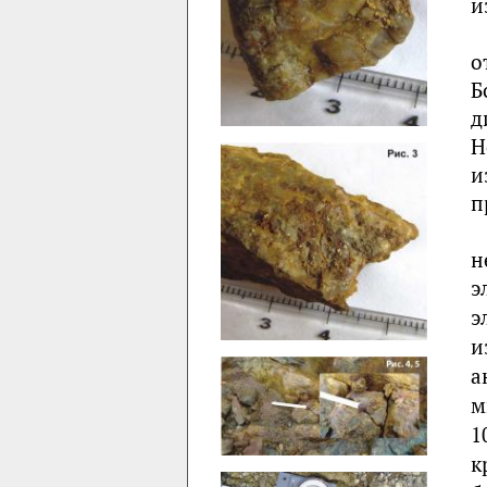
и
о
Б
д
Н
и
п
н
э
э
и
а
м
1
к