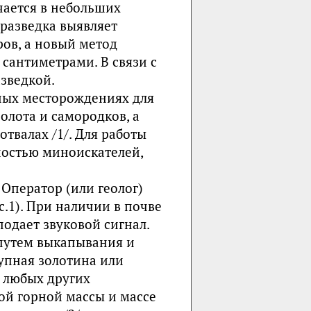
чается в небольших
разведка выявляет
ров, а новый метод
сантиметрами. В связи с
зведкой.
пных месторождениях для
олота и самородков, а
твалах /1/. Для работы
ностью миноискателей,
 Оператор (или геолог)
.1). При наличии в почве
одает звуковой сигнал.
 путем выкапывания и
упная золотина или
 любых других
ой горной массы и массе