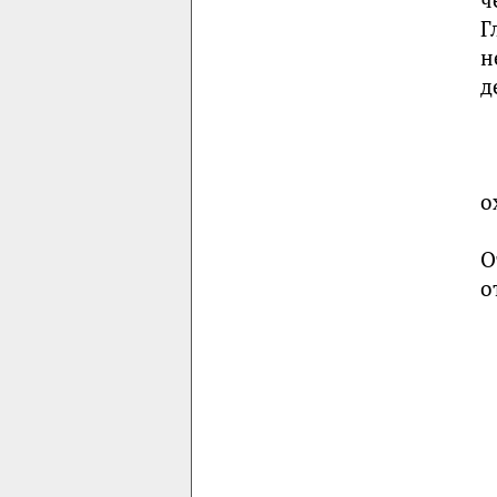
Г
н
д
о
О
о