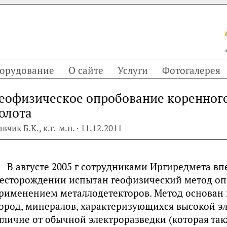
орудование
О сайте
Услуги
Фотогалерея
еофизическое опробование коренног
олота
вчик Б.К., к.г.-м.н. · 11.12.2011
В августе 2005 г сотрудниками Иргиредмета в
есторожде­нии испытан геофизический метод оп
римене­нием металлодетекторов. Метод основан 
ород, минералов, характеризующихся высокой э
тличие от обычной электроразведки (которая та