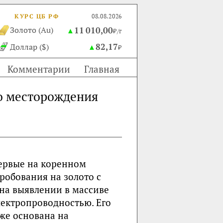
КУРС ЦБ РФ
08.08.2026
11 010,00
Золото (Au)
▲
₽/г
82,17
Доллар ($)
▲
₽
Комментарии
Главная
о месторождения
первые на коренном
робования на золото с
на выявлении в массиве
лектропроводностью. Его
кже основана на