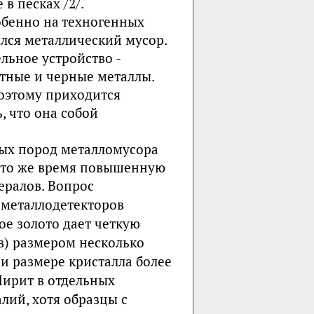
в песках /2/.
обенно на техногенных
лся металлический мусор.
льное устройство -
тные и черные металлы.
оэтому приходится
, что она собой
ых пород металломусора
В то же время повышенную
ералов.
Вопрос
 металлодетекторов
е золото дает четкую
в) размером несколько
и размере кристалла более
 Пирит в отдельных
лий, хотя образцы с