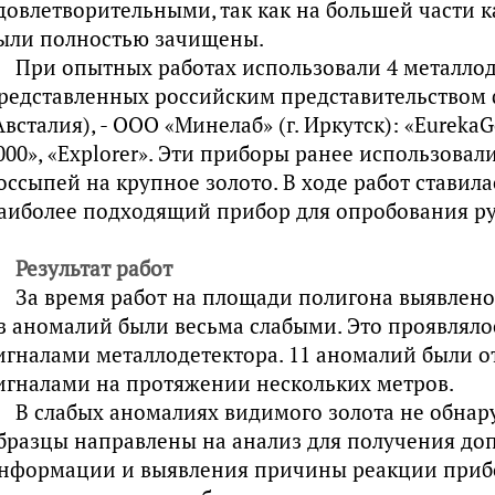
довлетворительными, так как на большей части 
ыли полностью зачищены.
При опытных работах использовали 4 металлод
редставленных российским представительством 
Австалия), - ООО «Минелаб» (г. Иркутск): «EurekaG
000», «Explorer». Эти приборы ранее использовал
оссыпей на крупное золото. В ходе работ ставил
аиболее подходящий прибор для опробования р
Результат работ
За время работ на площади полигона выявлено
з аномалий были весьма слабыми. Это проявляло
игналами металлодетектора. 11 аномалий были о
игналами на протяжении нескольких метров.
В слабых аномалиях видимого золота не обнар
бразцы направлены на анализ для получения до
нформации и выявления причины реакции прибо