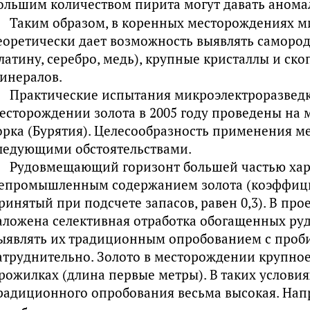
ольшим количеством пирита могут давать аномал
Таким образом, в коренных месторождениях м
еоретически дает возможность выявлять самород
латину, серебро, медь), крупные кристаллы и ск
инералов.
Практические испытания микроэлектроразвед
есторождении золота в 2005 году проведены на
орка (Бурятия). Целесообразность применения ме
ледующими обстоятельствами.
Рудовмещающий горизонт большей частью хар
епромышленным содержанием золота (коэффици
ринятый при подсчете запасов, равен 0,3). В пр
аложена селективная отработка обогащенных руд
ыявлять их традиционным опробованием с про
атруднительно. Золото в месторождении крупное
рожилках (длина первые метры). В таких услови
радиционного опробования весьма высокая. Нап