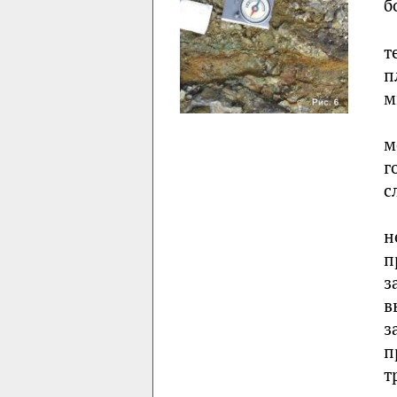
б
т
п
м
м
г
с
н
п
з
в
з
п
т