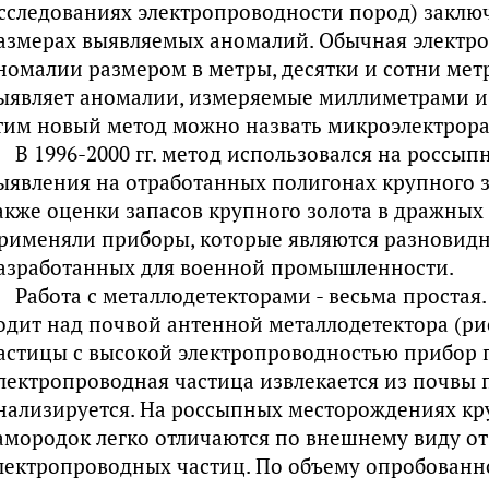
сследованиях электропроводности пород) заклю
азмерах выявляемых аномалий. Обычная электро
номалии размером в метры, десятки и сотни мет
ыявляет аномалии, измеряемые миллиметрами и 
тим новый метод можно назвать микроэлектрора
В 1996-2000 гг. метод использовался на россы
ыявления на отработанных полигонах крупного з
акже оценки запасов крупного золота в дражных о
рименяли приборы, которые являются разновид
азработанных для военной промышленности.
Работа с металлодетекторами - весьма простая.
одит над почвой антенной металлодетектора (рис
астицы с высокой электропроводностью прибор п
лектропроводная частица извлекается из почвы
нализируется. На россыпных месторождениях кр
амородок легко отличаются по внешнему виду от
лектропроводных частиц. По объему опробованн