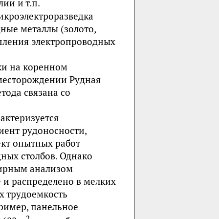
ии и т.п.
икроэлектроразведка
ные металлы (золото,
опления электропроводных
ки на коренном
 месторождении Рудная
тода связана со
актеризуется
ент рудоносности,
оект опытных работ
ных столбов. Однако
бирным анализом
 и распределено в мелких
ях трудоемкость
ример, панельное
2