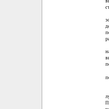
в
с
з
д
п
р
н
в
п
п
л
П
ч