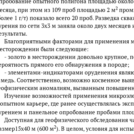
пробование опытного полигона площадью около
2
есяца, при этом из 109 проб площадью 2 м
пром
более 1 г/т) показало всего 20 проб. Разведка ск
урения по сети 3x3 м заняла около двух месяцев
езультаты.
Благоприятными факторами для применения м
есторождении были следующие:
- золото в месторождении довольно крупное, 
ероятность прямого его обнаружения в породе;
- элементами-индикаторами оруденения являют
 медь. Соответственно, возможно косвенное выя
еофизическим аномалиям, вызванным повышенн
Изучение возможностей применения микроэле
 опытном карьере, где ранее осуществлялась экс
урением и панельное опробование пробами пло
Доступная для геофизического обследования ч
2
азмер15x40 м (600 м
). В целом, условия для исп