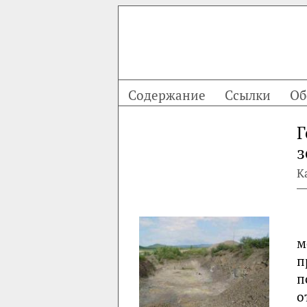
Содержание
Ссылки
Об
Г
з
Ка
м
п
п
о