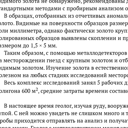
идимого золота не обнаружено, рекомендованы 
тандартными методами с пробирным анализом о
В образцах, отобранных из отчетливых аномал
олото. Видимые на поверхности образцов размер
оли миллиметра, однако фактически золото круп
олированных образцов выявлены скоплении и п
азмером до 1,5 × 5 мм.
Таким образом, с помощью металлодетекторов
а месторождении гнезд с крупным золотом и отб
идимым золотом. Изучение золота в естественно
олезном на любых стадиях исследований местор
Весь комплекс исследований занял 5 рабочих 
2
олигона 600 м
, средние затраты времени состав
В настоящее время геолог, изучая руду, вооруж
упой. С ней можно увидеть не слишком много и т
робы приходится отправлять на анализ и получа
еред месяц. Геолог с метллодетектором может ув