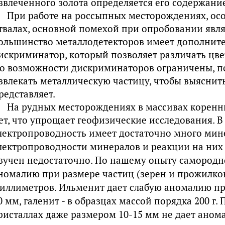
звлеченного золота определяется его содержание 
При работе на россыпных месторождениях, ос
твалах, основной помехой при опробовании явля
ольшинство металлодетекторов имеет дополните
искриминатор, который позволяет различать цве
о возможности дискриминаторов ограничены, п
звлекать металлическую частицу, чтобы выяснить
редставляет.
На рудных месторождениях в массивах коренн
ет, что упрощает геофизические исследования. 
лектропроводность имеет достаточно много мин
лектропроводности минералов и реакции на них
зучен недостаточно. По нашему опыту самородно
номалию при размере частиц (зерен и прожилко
иллиметров. Ильменит дает слабую аномалию пр
0 мм, галенит - в образцах массой порядка 200 г.
ристаллах даже размером 10-15 мм не дает анома