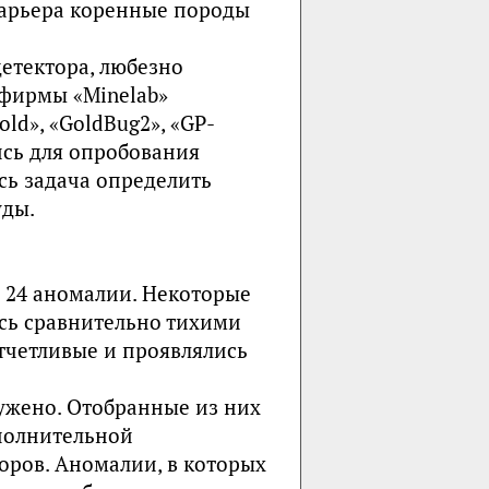
карьера коренные породы
етектора, любезно
фирмы «Minelab»
old», «GoldBug2», «GP-
ись для опробования
ась задача определить
уды.
 24 аномалии. Некоторые
сь сравнительно тихими
тчетливые и проявлялись
ужено. Отобранные из них
полнительной
ров. Аномалии, в которых