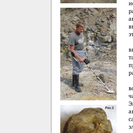
и
р
а
в
э
в
т
п
р
в
ч
Э
а
с
э