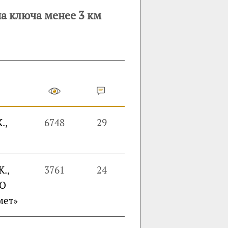
на ключа менее 3 км
.,
6748
29
К.,
3761
24
АО
мет»