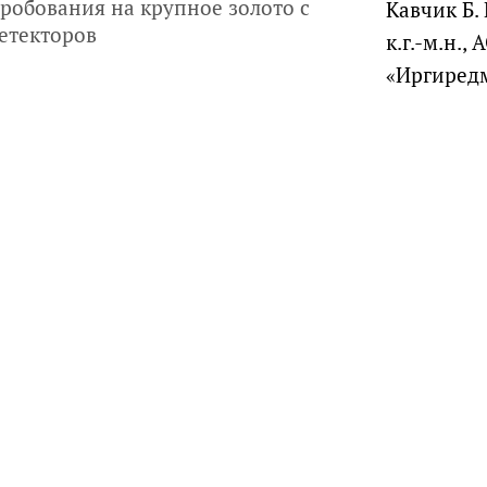
робования на крупное золото с
Кавчик Б. 
етекторов
к.г.-м.н., 
«Иргиред
руководителей, инвесторов
айте
Услуги
Фотогалерея
Комментарии
Главная
ри использовании материалов гиперссылка обязательна.