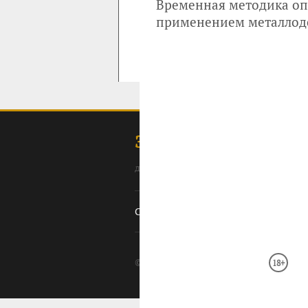
Временная методика оп
применением металлод
ЗОЛОТОДОБЫЧА
для профессионалов: специалистов, 
Содержание
Ссылки
Оборудование
О с
© 2008–2026 Золотодобыча ·
· П
18+