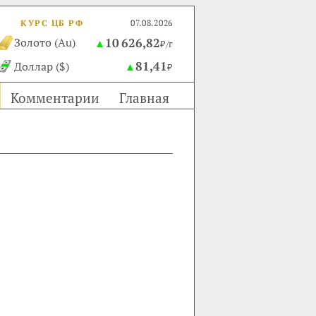
КУРС ЦБ РФ
07.08.2026
10 626,82
Золото (Au)
▲
₽/г
81,41
Доллар ($)
▲
₽
Комментарии
Главная