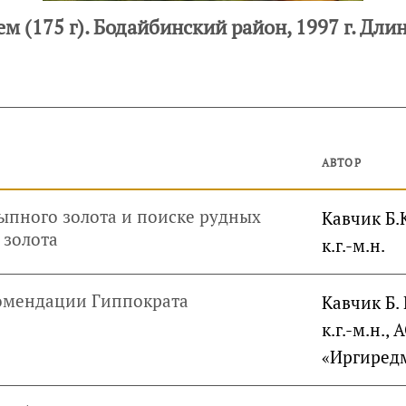
м (175 г). Бодайбинский район, 1997 г. Дли
АВТОР
ыпного золота и поиске рудных
Кавчик Б.К
 золота
к.г.-м.н.
омендации Гиппократа
Кавчик Б. 
к.г.-м.н., 
«Иргиред