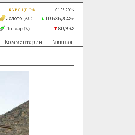
КУРС ЦБ РФ
06.08.2026
10 626,82
Золото (Au)
▲
₽/г
80,93
Доллар ($)
▼
₽
Комментарии
Главная