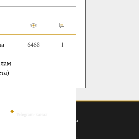
на
6468
1
о
алам
та)
Telegram-канал
Политика конфиденциальности