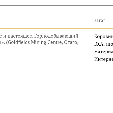
АВТОР
ое и настоящее. Горнодобывающий
Корови
 (Goldfields Mining Centre, Отаго,
Ю.А. (п
матери
Интерне
руководителей, инвесторов