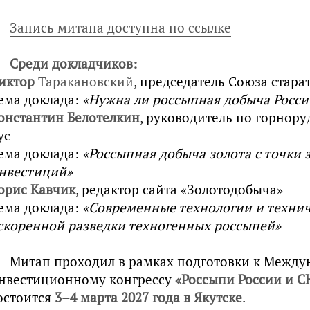
Запись митапа доступна по ссылке
Среди докладчиков:
иктор
Таракановский
, председатель Союза стара
ема доклада:
«Нужна ли россыпная добыча Росси
онстантин Белотелкин
, руководитель по горнору
ус
ема доклада:
«Россыпная добыча золота с точки
нвестиций»
орис Кавчик
, редактор сайта «Золотодобыча»
ема доклада:
«Современные технологии и технич
скоренной разведки техногенных россыпей»
Митап проходил в рамках подготовки к Межд
нвестиционному конгрессу
«Россыпи России и С
остоится
3–4 марта 2027 года в Якутске
.