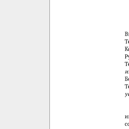
В
Т
К
Р
Т
и
Б
Т
у
и
с