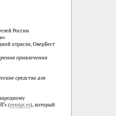
телей России
и»
дной отрасли, ОверБест
 зрения привлечения
еские средства для
ународному
НГ»
(
rossipi.ru
), который