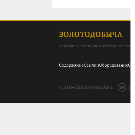
ЗОЛОТОДОБЫЧА
для профессионалов: специалистов, 
Содержание
Ссылки
Оборудование
О с
© 2008–2026 Золотодобыча ·
· П
18+