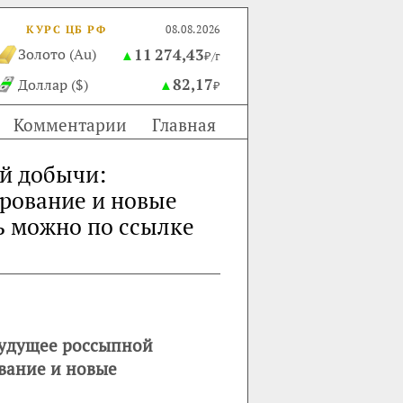
КУРС ЦБ РФ
08.08.2026
11 274,43
Золото (Au)
▲
₽/г
82,17
Доллар ($)
▲
₽
Комментарии
Главная
й добычи:
рование и новые
ь можно по ссылке
удущее россыпной
вание и новые