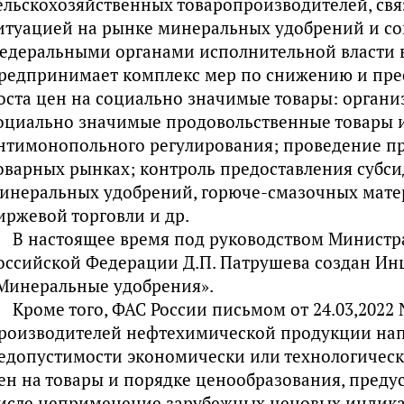
ельскохозяйственных товаропроизводителей, св
итуацией на рынке минеральных удобрений и с
едеральными органами исполнительной власти 
редпринимает комплекс мер по снижению и пре
оста цен на социально значимые товары: орган
оциально значимые продовольственные товары 
нтимонопольного регулирования; проведение пр
оварных рынках; контроль предоставления субси
инеральных удобрений, горюче-смазочных мате
иржевой торговли и др.
В настоящее время под руководством Министра
оссийской Федерации Д.П. Патрушева создан Ин
Минеральные удобрения».
Кроме того, ФАС России письмом от 24.03,2022
роизводителей нефтехимической продукции на
едопустимости экономически или технологическ
ен на товары и порядке ценообразования, преду
исле неприменение зарубежных ценовых индикат