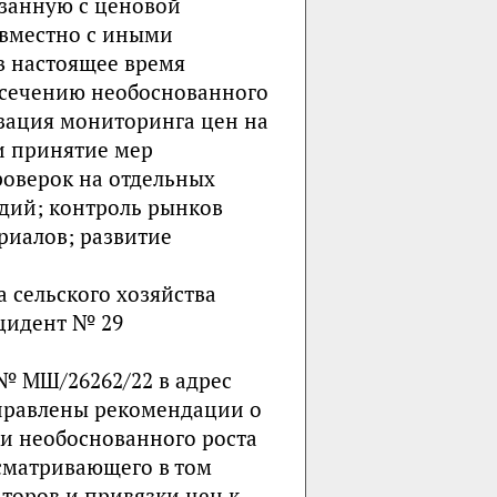
язанную с ценовой
овместно с иными
в настоящее время
сечению необоснованного
изация мониторинга цен на
и принятие мер
оверок на отдельных
дий; контроль рынков
риалов; развитие
 сельского хозяйства
цидент № 29
 № МШ/26262/22 в адрес
правлены рекомендации о
и необоснованного роста
сматривающего в том
оров и привязки цен к