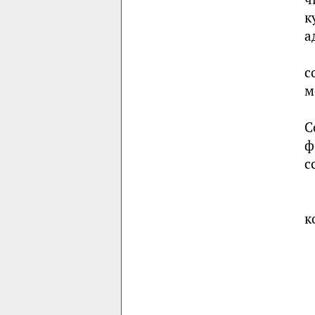
к
а
с
м
С
ф
с
к