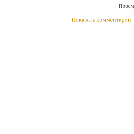
Просм
Показать комментарии
руководителей, инвесторов
айте
Услуги
Фотогалерея
Комментарии
Главная
ри использовании материалов гиперссылка обязательна.