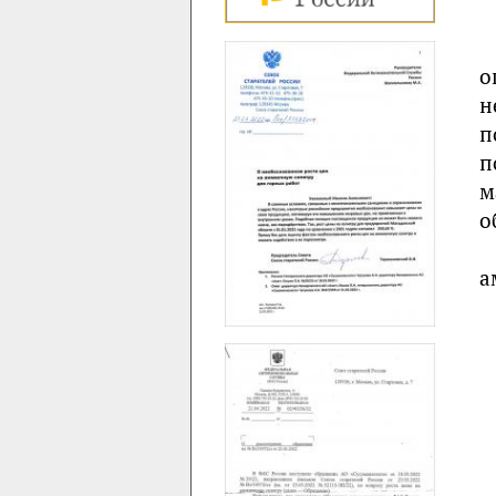
о
н
п
п
м
о
а