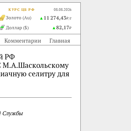
КУРС ЦБ РФ
08.08.2026
11 274,43
Золото (Au)
▲
₽/г
82,17
Доллар ($)
▲
₽
Комментарии
Главная
й РФ
С М.А.Шаскольскому
миачную селитру для
 Службы