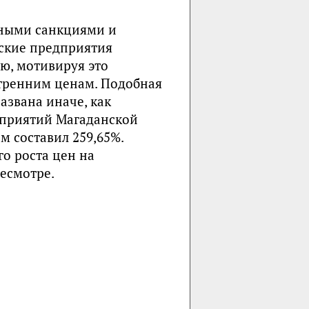
нными санкциями и
йские предприятия
ю, мотивируя это
тренним ценам. Подобная
звана иначе, как
едприятий Магаданской
ом составил 259,65%.
о роста цен на
ресмотре.