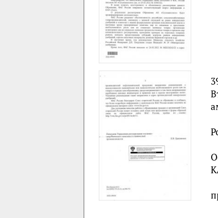
3
В
а
Р
О
К
п