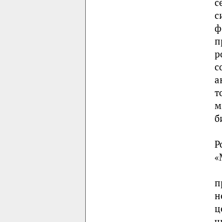
с
с
ф
п
р
с
а
т
м
б
Р
«
п
н
ц
ч