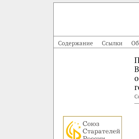
Содержание
Ссылки
Об
П
В
о
г
С