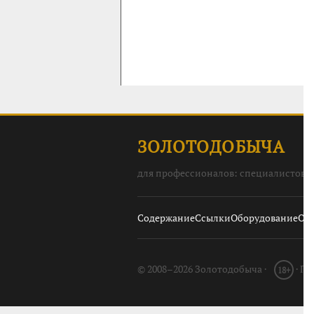
ЗОЛОТОДОБЫЧА
для профессионалов: специалистов, 
Содержание
Ссылки
Оборудование
О с
© 2008–2026 Золотодобыча ·
· П
18+