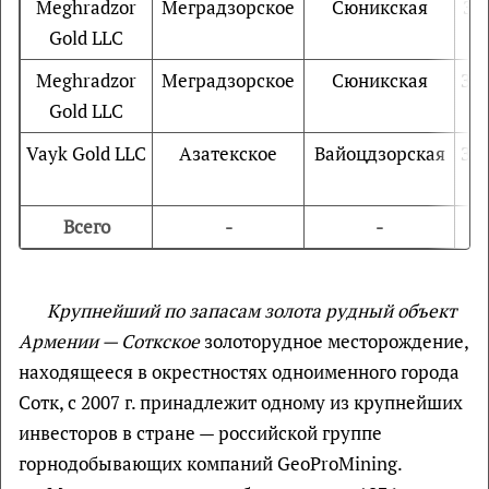
Meghradzor
Меградзорское
Сюникская
Зо
Gold LLC
Meghradzor
Меградзорское
Сюникская
Зо
Gold LLC
Vayk Gold LLC
Азатекское
Вайоцдзорская
Зо
Всего
-
-
Крупнейший по запасам золота рудный объект
Армении — Соткское
золоторудное месторождение,
находящееся в окрестностях одноименного города
Сотк, с 2007 г. принадлежит одному из крупнейших
инвесторов в стране — российской группе
горнодобывающих компаний GeoProMining.