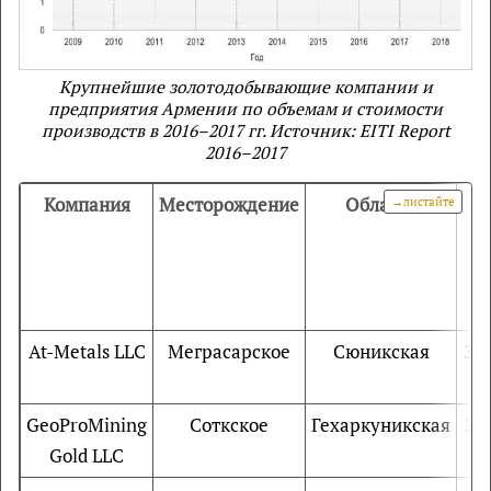
Крупнейшие золотодобывающие компании и
предприятия Армении по объемам и стоимости
производств в 2016–2017 гг. Источник: EITI Report
2016–2017
Компания
Месторождение
Область
Т
At-Metals LLC
Меграсарское
Сюникская
Зо
GeoProMining
Соткское
Гехаркуникская
Зо
Gold LLC