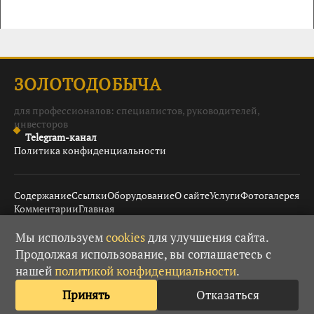
ЗОЛОТОДОБЫЧА
для профессионалов: специалистов, руководителей,
инвесторов
Telegram-канал
Политика конфиденциальности
Содержание
Ссылки
Оборудование
О сайте
Услуги
Фотогалерея
Комментарии
Главная
Мы используем
cookies
для улучшения сайта.
Продолжая использование, вы соглашаетесь с
© 2008–2026 Золотодобыча ·
· При использовании
18+
нашей
политикой конфиденциальности
.
материалов гиперссылка обязательна.
Принять
Отказаться