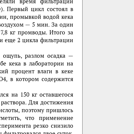
деляли время фильтрации
). Первый цикл состоял в
мин, промывкой водой кека
оздухом — 5 мин. За один
 7,8 кг промводы. Итого за
ли еще 2 цикла фильтрации
а ощупь, разлом осадка —
бе кека в лаборатории на
кий процент влаги в кеке
SО4, в котором содержится
лся на 150 кг оставшегося
раствора. Для достижения
кислоты, поэтому пришлось
тметить, что применение
сперимента резко снизило
 фильтровался двое суток,