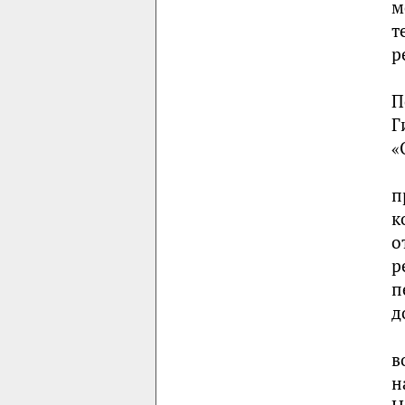
м
т
р
П
Г
«
п
к
о
р
п
д
в
н