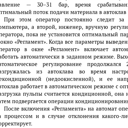
авление — 30–31 бар, время срабатывани
птимальный поток подачи материала в автоклав 
При этом оператор постоянно следит за
омпьютера, а второй, инженер, вручную регул
ператора, пока не установится оптимальный па
 окно «Регламент». Когда все параметры вывед
ператор в окне «Регламент» включает автом
аботать автоматически в заданном режиме. Вых
втоматическое регулирование продолжался 
азгружалась из автоклава во время настро
екондиционной (недоокисленной), и ее нап
втоклав работает в автоматическом режиме с о
азгрузка пульпы считается кондиционной, она 
атем подвергается операции кондиционировани
После включения «Регламента» на автомат оп
а процессом и в случае отклонения какого-л
орректирует.