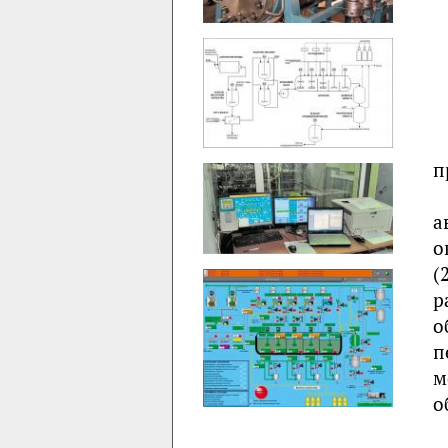
п
а
о
(
р
о
п
м
о