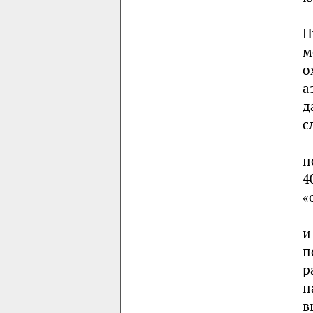
П
м
о
а
д
с
п
4
«
и
п
р
н
в