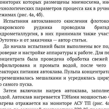
ониторах которых размещены мнемосхема, ин
ехнологических параметров процесса как в ручно
ежимах (рис. 4а, 4б).
Испытания автоклавного окисления флото
окровского рудника проводила бриг
идрометаллургия, в них принимали также уча
Оутотек» и от заказчика — автор статьи.
До начала испытаний были выполнены все по
роверке и настройке аппаратуры к работе. Для пе
онцентрата была проведена обработка свежей
тфильтрована и промыта водой, после чего
еакторах питания автоклава. Пульпа концентрата
еремешивалась мешалками и усреднялась цирку
о самого пуска.
Затем включили нагрев автоклава, заполн
одой. Автоклав нагревается ТЭНами мощностью 
агрева отражается на мониторе АСУ ТП (рис. 4