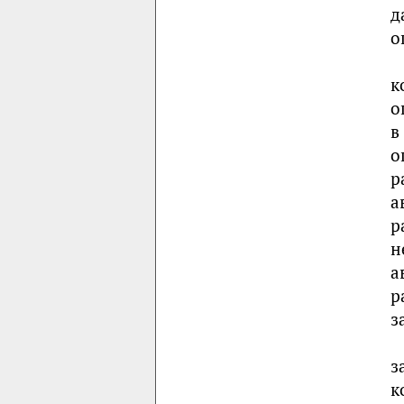
д
о
к
о
в
о
р
а
р
н
а
р
з
з
к