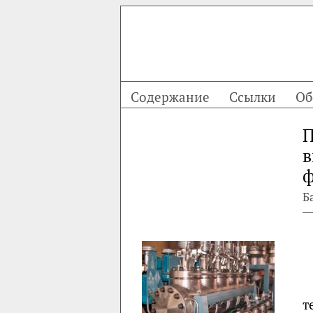
Содержание
Ссылки
Об
П
в
ф
Б
т