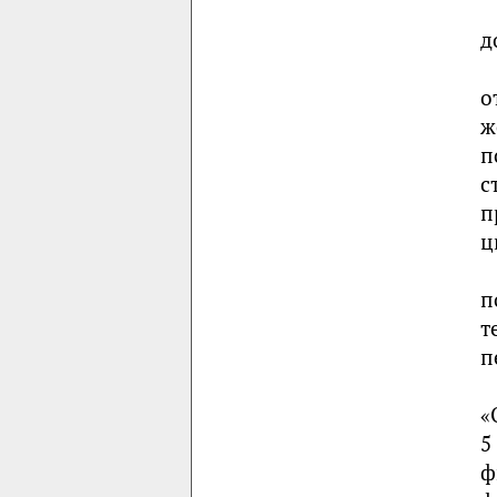
д
о
ж
п
с
п
ц
п
т
п
«
5
ф