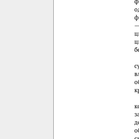
ф
о
ф
—
ц
ц
б
с
в
о
к
к
з
д
о
с