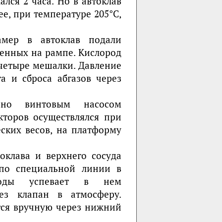
лся 2 часа. Но в автоклав
е, при температуре 205°С,
мер в автоклав подали
ленных на рампе. Кислород
 четыре мешалки. Давление
а и сброса абгазов через
вно винтовым насосом
кторов осуществлялся при
ских весов, на платформу
оклава и верхнего сосуда
 по специальной линии в
воды успевает в нем
рез клапан в атмосферу.
тся вручную через нижний