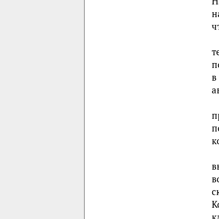
Н
н
ч
т
п
в
а
п
п
к
в
в
с
К
к