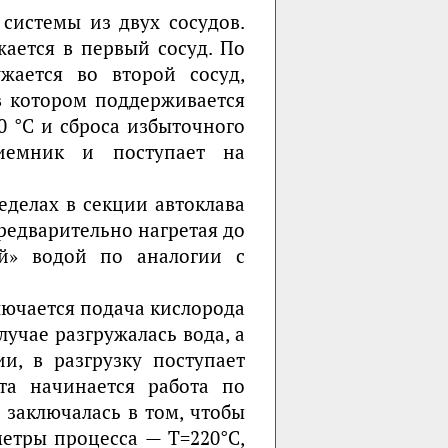
системы из двух сосудов.
ается в первый сосуд. По
жается во второй сосуд,
в котором поддерживается
0 °С и сброса избыточного
риемник и поступает на
делах в секции автоклава
редварительно нагретая до
ой» водой по аналогии с
лючается подача кислорода
учае разгружалась вода, а
и, в разгрузку поступает
та начинается работа по
 заключалась в том, чтобы
етры процесса — Т=220°С,