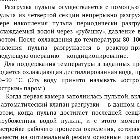
Разгрузка пульпы осуществляется с помощью 
ульпа из четвертой секции непрерывно разгруж
ере накопления пульпа периодически разгру
хлаждаемый водой через «рубашку», давление 
зотом. После охлаждения до температуры 80–10
авления пульпа разгружается в реактор-п
ледующую операцию — кондиционирование.
Для поддержания температуры в заданных пре
одается охлаждающая дистиллированная вода, п
0–90 °С. (Эту воду принято называть «остр
острым» паром.)
Когда первая камера заполнилась пульпой, вк
 автоматический клапан разгрузки — в данном сл
отом, когда пульпа достигает последней секци
азубоженная водой пульпа, и с этого момен
астройке рабочего процесса окисления, которая
ывести на оптимальный режим основные парам