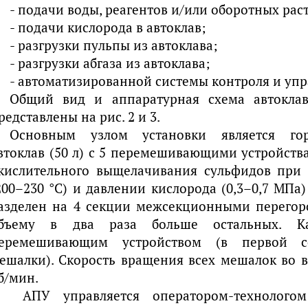
- подачи воды, реагентов и/или оборотных раст
- подачи кислорода в автоклав;
- разгрузки пульпы из автоклава;
- разгрузки абгаза из автоклава;
- автоматизированной системы контроля и упр
Общий вид и аппаратурная схема автокла
редставлены на рис. 2 и 3.
Основным узлом установки является гор
втоклав (50 л) с 5 перемешивающими устройств
кислительного выщелачивания сульфидов при
200–230 °С) и давлении кислорода (0,3–0,7 МПа) 
азделен на 4 секции межсекционными перегор
бъему в два раза больше остальных. К
еремешивающим устройством (в первой с
ешалки). Скорость вращения всех мешалок во в
б/мин.
АПУ управляется оператором-технологом