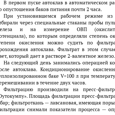
В первом пуске автоклав в автоматическом р
о опустошения баков питания почти 2 часа.
При установившемся рабочем режиме из 
тбирали через специальные стаканы пробы пул
елеза и на измерение ОВП (окислитель
отенциала), по которым определяли степень ок
тепени окисления можно судить по фильтр
рохождения автоклава. Фильтрат в этом случ
вет, который дает в растворе 2-валентное железо
На следующий день занимались операцией к
осле автоклава. Кондиционирование окислен
еплоизолированном баке V=100 л при температу
еремешивании в течение двух часов.
Фильтрацию производили на пресс-фильт
Оутокумпу». Площадь фильтрации пресс-фильтра
 бар; фильтроткань — лавсановая, имеющая поры 
ильтрации снимали показатели процесса — оп