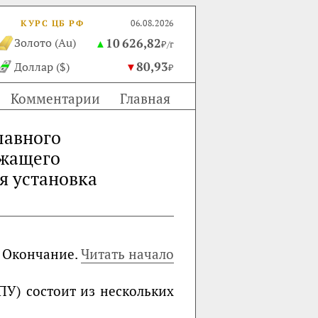
КУРС ЦБ РФ
06.08.2026
10 626,82
Золото (Au)
▲
₽/г
80,93
Доллар ($)
▼
₽
Комментарии
Главная
лавного
ржащего
я установка
Окончание.
Читать начало
У) состоит из нескольких