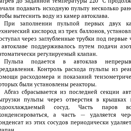
агрев до заданной температуры 220 °С продолжа
ачали подавать исходную пульпу несколько ране
тобы вытеснить воду из камер автоклава.
При заполнении пульпой первых двух ка
ехнический кислород из трех баллонов, установ
оступал через заглубленные трубки под первые
 автоклаве поддерживалось путем подачи азот
втоматически регулируемый клапан.
Пульпа подается в автоклав непреры
реддавления. Контроль расхода пульпы из реа
омощи расходомера и показаний тензометриче
оторых были установлены реакторы.
Абгаз сбрасывается из последней секции авт
ыгрузки пульпы через отверстия в крышках
одоохлаждаемый сосуд. Часть паров 
конденсироваться, а часть — удаляется че
онденсат из этих сосудов периодически удаляе
лапан.