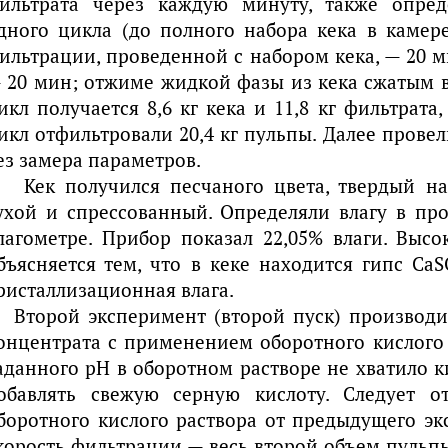
ильтрата через каждую минуту, также опре
дного цикла (до полного набора кека в камере
ильтрации, проведенной с набором кека, — 20 
 20 мин; отжиме жидкой фазы из кека сжатым в
икл получается 8,6 кг кека и 11,8 кг фильтрата,
икл отфильтровали 20,4 кг пульпы. Далее прове
ез замера параметров.
Кек получился песчаного цвета, твердый н
ухой и спрессованный. Определяли влагу в про
лагометре. Прибор показал 22,05% влаги. Высо
бъясняется тем, что в кеке находится гипс Са
ристаллизационная влага.
Второй эксперимент (второй пуск) производи
онцентрата с применением оборотного кислого 
аданного рН в оборотном растворе не хватило 
обавлять свежую серную кислоту. Следует о
боротного кислого раствора от предыдущего эк
корость фильтрации — весь второй объем пульпы