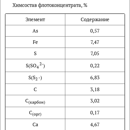
Химсостав флотоконцентрата, %
Элемент
Содержание
As
0,57
Fe
7,47
S
7,05
2
-
S(SO
)
0,22
4
S(S
-)
6,83
2
С
3,18
C
3,02
(
карбон)
C
0,17
(орг)
Са
4,67