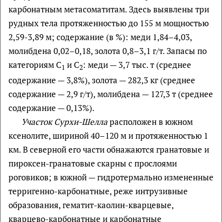
карбонатным метасоматитам. Здесь выявлены три
рудных тела протяженностью до 155 м мощностью
2,59-3,89 м; содержание (в %): меди 1,84–4,03,
молибдена 0,02–0,18, золота 0,8–3,1 г/т. Запасы по
категориям С
и С
: меди — 3,7 тыс. т (среднее
1
2
содержание — 3,8%), золота — 282,3 кг (среднее
содержание — 2,9 г/т), молибдена — 127,3 т (среднее
содержание — 0,13%).
Участок Сурхи-Шелла
расположен в южном
ксенолите, шириной 40–120 м и протяженностью 1
км. В северной его части обнажаются гранатовые и
пироксен-гранатовые скарны с прослоями
роговиков; в южной — гидротермально измененные
терригенно-карбонатные, реже интрузивные
образования, гематит-каолин-кварцевые,
кварцево-карбонатные и карбонатные