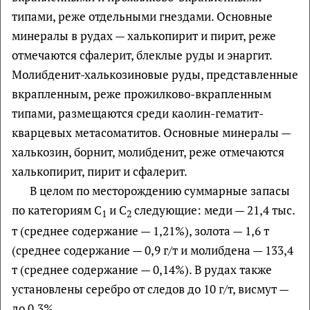
типами, реже отдельными гнездами. Основные
минералы в рудах — халькопирит и пирит, реже
отмечаются сфалерит, блеклые руды и энаргит.
Молибденит-халькозиновые руды, представленные
вкрапленным, реже прожилково-вкрапленным
типами, размещаются среди каолин-гематит-
кварцевых метасоматитов. Основные минералы —
халькозин, борнит, молибденит, реже отмечаются
халькопирит, пирит и сфалерит.
В целом по месторождению суммарные запасы
по категориям С
и С
следующие: меди — 21,4 тыс.
1
2
т (среднее содержание — 1,21%), золота — 1,6 т
(среднее содержание — 0,9 г/т и молибдена — 133,4
т (среднее содержание — 0,14%). В рудах также
установлены серебро от следов до 10 г/т, висмут —
до 0,3%.