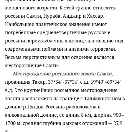
миоценового возраста. К этой группе относятся
россыпи Самти, Нураба, Анджир и Хассар.
Наибольшее практическое значение имеют
погребенные среднечетвертичные русловые
россыпи переуглубленных долин, залегающие под
современными поймами и низкими террасами.
Весьма перспективным для освоения является
месторождение Самти.
Месторождение россыпного золота Самти
,
провинция Тахар. 37°34´-37°36´ с.ш. 69°49´-69°54´
в.д. Это крупнейшее россыпное месторождение
золота расположено на границе с Таджикистаном в
долине р.Пяндж. Россыпь расположена в
аллювиальной долине, ее длина 8 км, ширина 900–
1700 м, средняя глубина рыхлых отложений — 27,9
м.