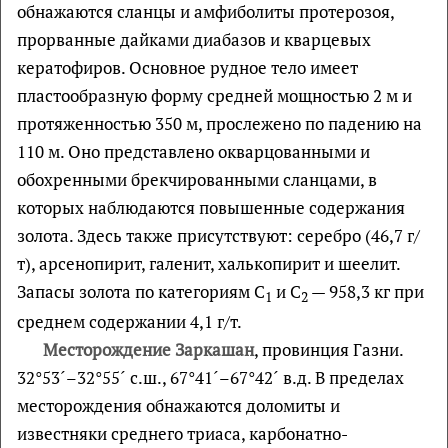
обнажаются сланцы и амфиболиты протерозоя,
прорванные дайками диабазов и кварцевых
кератофиров. Основное рудное тело имеет
пластообразную форму средней мощностью 2 м и
протяженностью 350 м, прослежено по падению на
110 м. Оно представлено окварцованными и
обохренными брекчированными сланцами, в
которых наблюдаются повышенные содержания
золота. Здесь также присутствуют: серебро (46,7 г/
т), арсенопирит, галенит, халькопирит и шеелит.
Запасы золота по категориям С
и С
— 958,3 кг при
1
2
среднем содержании 4,1 г/т.
Месторождение Заркашан
, провинция Газни.
32°53´–32°55´ с.ш., 67°41´–67°42´ в.д. В пределах
месторождения обнажаются доломиты и
известняки среднего триаса, карбонатно-