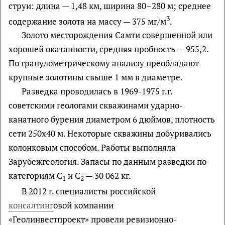
струи: длина — 1,48 км, ширина 80–280 м; среднее
3
содержание золота на массу — 375 мг/м
.
Золото месторождения Самти совершенной или
хорошей окатанности, средняя пробность — 955,2.
По гранулометрическому анализу преобладают
крупные золотины свыше 1 мм в диаметре.
Разведка проводилась в 1969-1975 г.г.
советскими геологами скважинами ударно-
канатного бурения диаметром 6 дюймов, плотность
сети 250х40 м. Некоторые скважины добуривались
колонковым способом. Работы выполняла
Зарубежгеология. Запасы по данным разведки по
категориям С
и С
— 30 062 кг.
1
2
В 2012 г. специалисты российской
консалтинг
овой компании
«Геолинвестпроект» провели ревизионно-