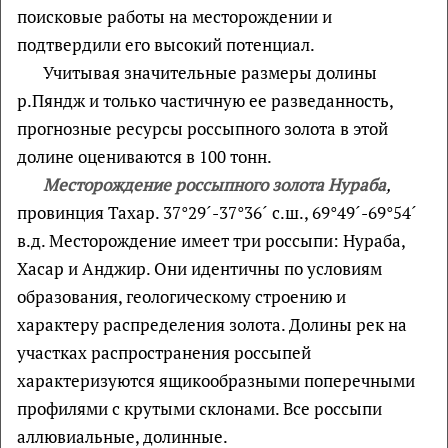
поисковые работы на месторождении и
подтвердили его высокий потенциал.
Учитывая значительные размеры долины
р.Пяндж и только частичную ее разведанность,
прогнозные ресурсы россыпного золота в этой
долине оцениваются в 100 тонн.
Месторождение россыпного золота Нураба
,
провинция Тахар. 37°29´-37°36´ с.ш., 69°49´-69°54´
в.д. Месторождение имеет три россыпи: Нураба,
Хасар и Анджир. Они идентичны по условиям
образования, геологическому строению и
характеру распределения золота. Долины рек на
участках распространения россыпей
характеризуются ящикообразными поперечными
профилями с крутыми склонами. Все россыпи
аллювиальные, долинные.