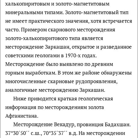
халькопиритовым и золото-магнетитовым
минеральными типами. Золото-магнетитовый тип
не имеет практического значения, хотя встречается
часто. Примером скарнового месторождения
золото-халькопиритового типа является
месторождение Заркашан, открытое и разведанное
советскими геологами в 1970-х годах.
Месторождение было выявлено по древним
горным выработкам. В этом же районе обнаружены
многочисленные скарновые рудопроявления,
аналогичные месторождению Заркашан.
Ниже приводится краткая геологическая
информация по месторождениям золота
Афганистана.
Месторождение Векадур
, провинция Бадахшан.
37°30´50´´ с.ш., 70°35´37´´ в.д. На месторождении