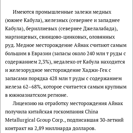
Имеются промышленные залежи медных
(южнее Кабула), железных (севернее и западнее
Кабула), бериллиевых (севернее Джелалабада),
марганцевых, свинцово-цинковых, оловянных
руд. Медное месторождение Айнак считают самым
большим в Евразии (запасы около 240 млн т руды с
содержанием 2,3%), недалеко от Кабула находится
и железорудное месторождение Хаджи-Гек с
запасами порядка 428 млн т руды с содержанием
железа 62–68%, которое считается самым крупным
в южноазиатском регионе.
Лицензию на отработку месторождения Айнак
получила китайская госкомпания China
Metallurgical Group Corp., подписавшая 30-летний
контракт на 2,89 миллиарда долларов.