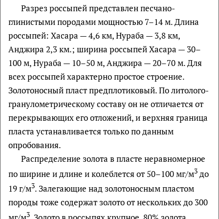
Разрез россыпей представлен песчано-
глинистыми породами мощностью 7–14 м. Длина
россыпей: Хасара — 4,6 км, Нураба — 3,8 км,
Анджира 2,3 км.; ширина россыпей Хасара — 30–
100 м, Нураба — 10–50 м, Анджира — 20–70 м. Для
всех россыпей характерно простое строение.
Золотоносный пласт предплотиковый. По литолого-
гранулометрическому составу он не отличается от
перекрывающих его отложений, и верхняя граница
пласта устанавливается только по данным
опробования.
Распределение золота в пласте неравномерное
3
по ширине и длине и колеблется от 50–100 мг/м
до
3
19 г/м
. Залегающие над золотоносным пластом
породы тоже содержат золото от нескольких до 300
3
мг/м
. Золото в россыпях крупное, 80% золота