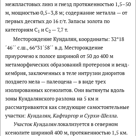
межпластовых линз и гнезд протяженностью 1,5–50
м, мощностью 0,5–3,8 м; содержание металла — от
первых десятых до 16 г/т. Запасы золота по
категориям С
и С
— 7,7 т.
1
2
Месторождение Кундалян
, координаты: 32°18
´46´´ с.ш., 66°31´58´´ в.д. Месторождение
приурочено к полосе шириной от 50 до 400 м
метаморфических образований протерозоя и венд-
кембрия, заключенных в теле интрузии диоритов
позднего мела — палеоцена — в виде трех
изолированных ксенолитов. Они вытянуты вдоль
зоны Кундалянского разлома на 5 км и
рассматриваются как следующие самостоятельные
участки:
Кундалян, Кафтаргор и Сурхи-Шелла.
Участок Кундалян
локализуется в северном
ксенолите шириной 400 м, протяженностью 1,5 км.