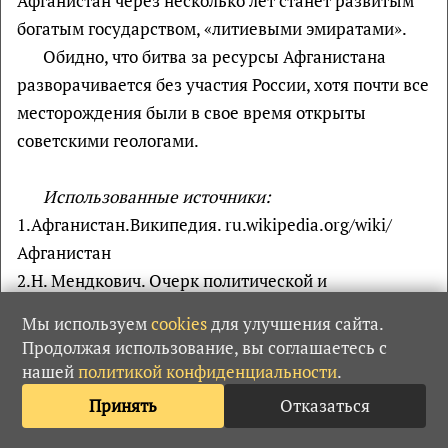
Афганистан через несколько лет станет развитым
богатым государством, «литиевыми эмиратами».
Обидно, что битва за ресурсы Афганистана
разворачивается без участия России, хотя почти все
месторождения были в свое время открыты
советскими геологами.
Использованные источники:
1.Афганистан.Википедия. ru.wikipedia.org/wiki/
Афганистан
2.Н. Мендкович. Очерк политической и
экономической ситуации в Афганистане.
Мы используем
cookies
для улучшения сайта.
http://www.perspektivy.info/rus/desk/ocherk_politich
Продолжая использование, вы соглашаетесь с
eskoj_i_ekonomicheskoj_situacii_v_sovremennom_afg
нашей
политикой конфиденциальности
.
anistane_chast_vtoraja_taliban_2011-11-11.htm
Принять
Отказаться
3.Sayed Zaman Hashemi. Outlook for the mining