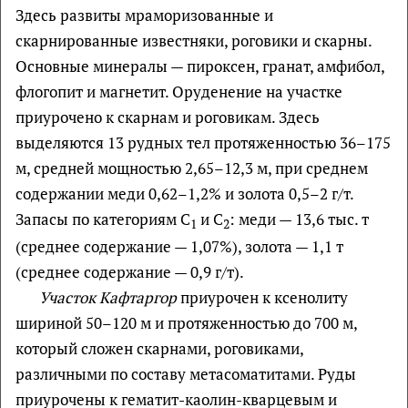
Здесь развиты мраморизованные и
скарнированные известняки, роговики и скарны.
Основные минералы — пироксен, гранат, амфибол,
флогопит и магнетит. Оруденение на участке
приурочено к скарнам и роговикам. Здесь
выделяются 13 рудных тел протяженностью 36–175
м, средней мощностью 2,65–12,3 м, при среднем
содержании меди 0,62–1,2% и золота 0,5–2 г/т.
Запасы по категориям С
и С
: меди — 13,6 тыс. т
1
2
(среднее содержание — 1,07%), золота — 1,1 т
(среднее содержание — 0,9 г/т).
Участок Кафтаргор
приурочен к ксенолиту
шириной 50–120 м и протяженностью до 700 м,
который сложен скарнами, роговиками,
различными по составу метасоматитами. Руды
приурочены к гематит-каолин-кварцевым и