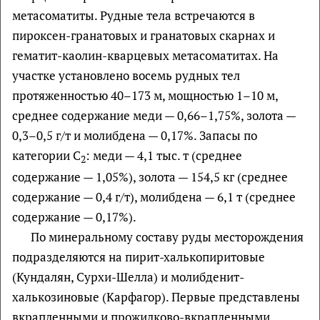
метасоматиты. Рудные тела встречаются в
пироксен-гранатовых и гранатовых скарнах и
гематит-каолин-кварцевых метасоматитах. На
участке установлено восемь рудных тел
протяженностью 40–173 м, мощностью 1–10 м,
среднее содержание меди — 0,66–1,75%, золота —
0,3–0,5 г/т и молибдена — 0,17%. Запасы по
категории С
: меди — 4,1 тыс. т (среднее
2
содержание — 1,05%), золота — 154,5 кг (среднее
содержание — 0,4 г/т), молибдена — 6,1 т (среднее
содержание — 0,17%).
По минеральному составу руды месторождения
подразделяются на пирит-халькопиритовые
(Кундалян, Сурхи-Шелла) и молибденит-
халькозиновые (Карфагор). Первые представлены
вкрапленными и прожилково-вкрапленными