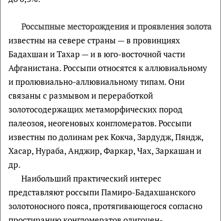
Россыпные месторождения и проявления золота
известны на севере страны — в провинциях
Бадахшан и Тахар — и в юго-восточной части
Афганистана. Россыпи относятся к аллювиальному
и пролювиально-аллювиальному типам. Они
связаны с размывом и переработкой
золотосодержащих метаморфических пород
палеозоя, неогеновых конгломератов. Россыпи
известны по долинам рек Кокча, Зардудж, Пяндж,
Хасар, Нураба, Анджир, Фаркар, Чах, Заркашан и
др.
Наибольший практический интерес
представляют россыпи Памиро-Бадахшанского
золотоносного пояса, протягивающегося согласно
простиранию конгломератов олигоцен-