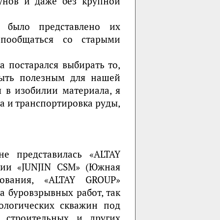
унов и даже без крупной
» было представлено их
 пообщаться со старыми
а постарался выбирать то,
быть полезным для нашей
 в изобилии материала, я
а и транспортировка руды,
е представилась «ALTAY
ии «JUNJIN CSM» (Южная
дования, «ALTAY GROUP»
а буровзрывных работ, так
ологических скважин под
 строительных и других