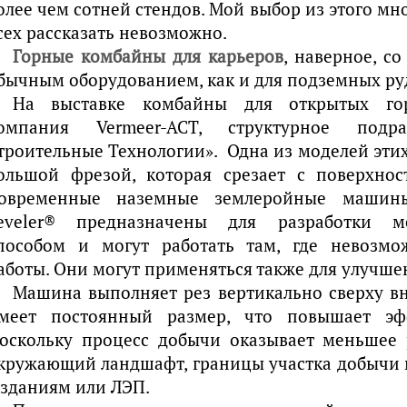
олее чем сотней стендов. Мой выбор из этого мн
сех рассказать невозможно.
Горные комбайны для карьеров
, наверное, с
бычным оборудованием, как и для подземных ру
На выставке комбайны для открытых гор
омпания Vermeer-ACT, структурное под
троительные Технологии». Одна из моделей эти
ольшой фрезой, которая срезает с поверхнос
овременные наземные землеройные машины
eveler® предназначены для разработки м
пособом и могут работать там, где невозм
аботы. Они могут применяться также для улучшен
Машина выполняет рез вертикально сверху в
меет постоянный размер, что повышает эфф
оскольку процесс добычи оказывает меньшее
кружающий ландшафт, границы участка добычи
 зданиям или ЛЭП.