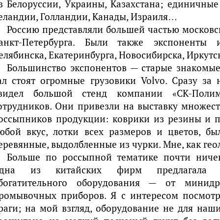
з Белоруссии, Украины, Казахстана; единичные
еландии, Голландии, Канады, Израиля…
Россию представляли большей частью московс
анкт-Петербурга. Были также экспоненты 
елябинска, Екатеринбурга, Новосибирска, Иркутс
Большинство экспонентов — старые знакомые
ал стоят огромные грузовики Volvo. Сразу за
видел большой стенд компании «СК-Пол
отрудников. Они привезли на выставку множест
оссыпников продукции: коврики из резины и п
юбой вкус, лотки всех размеров и цветов, 
еревянные, выдолбленные из чурки. Мне, как гео
Больше по россыпной тематике почти ничег
дна из китайских фирм предлагала б
богатительного оборудования — от минид
ромывочных приборов. Я с интересом посмот
раги; на мой взгляд, оборудование не для наши