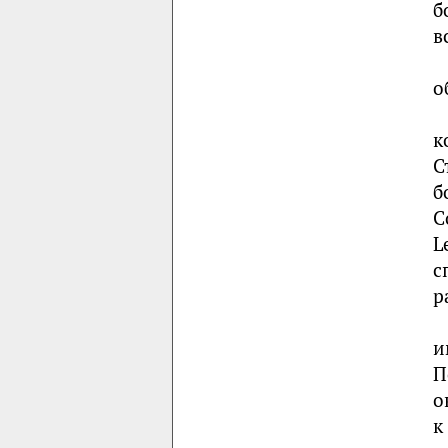
б
в
о
к
С
б
С
L
с
р
и
П
о
к