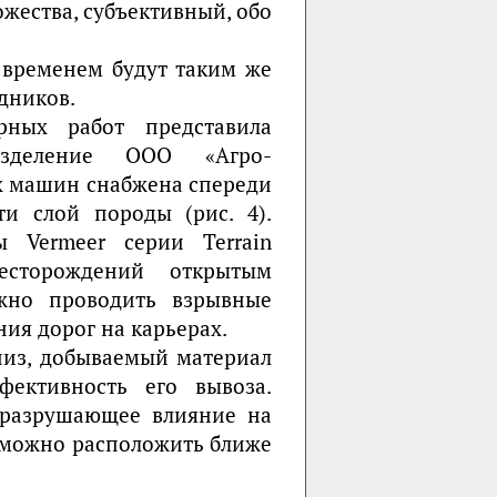
ожества, субъективный, обо
о временем будут таким же
дников.
ных работ представила
разделение ООО «Агро-
х машин снабжена спереди
ти слой породы (рис. 4).
 Vermeer серии Terrain
есторождений открытым
ожно проводить взрывные
ия дорог на карьерах.
низ, добываемый материал
ективность его вывоза.
 разрушающее влияние на
 можно расположить ближе