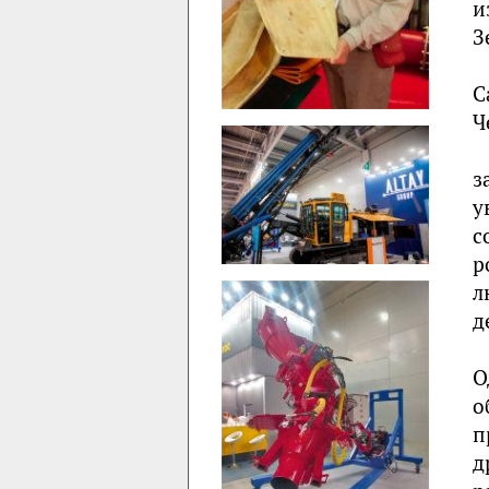
и
З
С
Ч
з
у
с
р
л
д
О
о
п
д