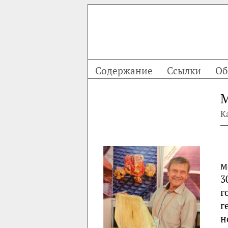
Содержание
Ссылки
Об
M
К
м
3
г
г
н