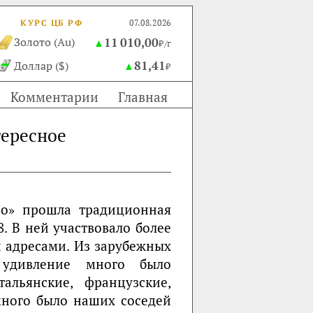
КУРС ЦБ РФ
07.08.2026
11 010,00
Золото (Au)
▲
₽/г
81,41
Доллар ($)
▲
₽
Комментарии
Главная
тересное
по» прошла традиционная
. В ней участвовало более
 адресами. Из зарубежных
 удивление много было
альянские, французские,
много было наших соседей