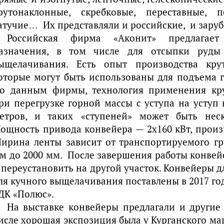
рутонаклонные, скребковые, переставные, 
атучие… Их представляли и российские, и зар
Российская фирма «Аконит» предлагает
азначения, в том числе для отсыпки руды
ыщелачивания. Есть опыт производства кру
оторые могут быть использованы для подъема г
о данным фирмы, технология применения кр
ри перегрузке горной массы с уступа на уступ
етров, и таких «ступеней» может быть нес
ощность привода конвейера — 2х160 кВт, произв
ирина ленты зависит от транспортируемого гру
м до 2000 мм. После завершения работы конве
 переустановить на другой участок. Конвейеры д
ля кучного выщелачивания поставлены в 2017 го
ДК «Полюс».
На выставке конвейеры предлагали и другие
исле хорошая экспозиция была у Курганского м