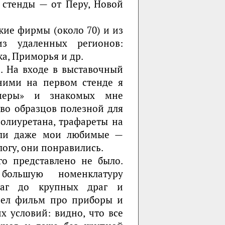
 стенды — от Перу, Новой
кие фирмы (около 70) и из
из удаленных регионов:
ка, Приморья и др.
. На входе в выставочный
 ними на первом стенде я
имеры» и знакомых мне
во образцов полезной для
олиуретана, трафареты на
были даже мои любимые —
логу, они понравились.
о представлено не было.
ольшую номенклатуру
раг до крупных драг и
рел фильм про приборы и
х условий: видно, что все