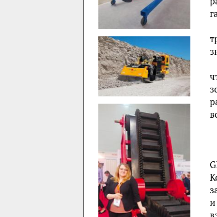
р
г
т
з
ч
з
р
в
G
К
з
и
в