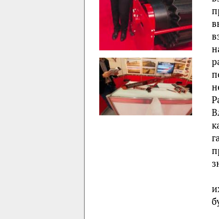
п
в
в
н
р
п
н
Р
В
к
г
п
з
и
б