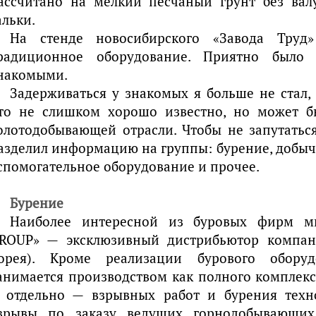
ассчитано на мелкий песчаный грунт без вал
альки.
На стенде новосибирского «Завода Труд
радиционное оборудование. Приятно было
накомыми.
Задерживаться у знакомых я больше не стал, 
то не слишком хорошо известно, но может 
олотодобывающей отрасли. Чтобы не запутаться
азделил информацию на группы: бурение, добыч
спомогательное оборудование и прочее.
Бурение
Наиболее интересной из буровых фирм мн
ROUP» — эксклюзивный дистрибьютор компан
орея). Кроме реализации бурового обору
анимается производством как полного комплекс
 отдельно — взрывных работ и бурения техн
зрывы по заказу ведущих горнодобывающих