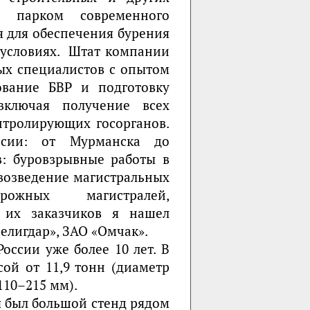
т парком современного
 для обеспечения бурения
 условиях. Штат компании
ых специалистов с опытом
ование БВР и подготовку
включая получение всех
нтролирующих госорганов.
ссии: от Мурманска до
в: буровзрывные работы в
 возведение магистральных
орожных магистралей,
 их заказчиков я нашел
лигдар», ЗАО «Омчак».
оссии уже более 10 лет. В
ой от 11,9 тонн (диаметр
110–215 мм).
был большой стенд рядом