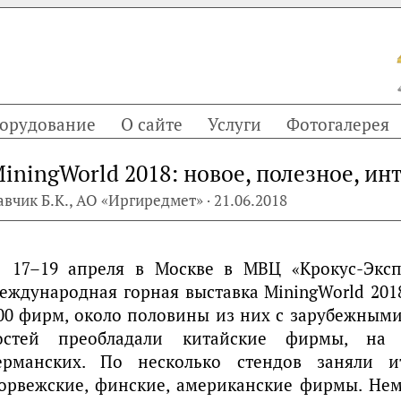
орудование
О сайте
Услуги
Фотогалерея
iningWorld 2018: новое, полезное, ин
авчик Б.К., АО «Иргиредмет» · 21.06.2018
17–19 апреля в Москве в МВЦ «Крокус-Экс
еждународная горная выставка MiningWorld 2018
00 фирм, около половины из них с зарубежными
остей преобладали китайские фирмы, на
ерманских. По несколько стендов заняли ит
орвежские, финские, американские фирмы. Не