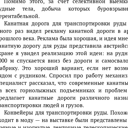
Помимо этого, за счет селективной выемк
удные тела, добыча которых буровзрыв
ерентабельной.
Канатная дорога для транспортировки руды
ного раз видел рекламу канатной дороги в а
рошлого века. Реклама была хорошая, и идея мне
анатную дорогу для руды представила австрийс
кране я увидел реализацию этой идеи: на рудн
000 м спускается вниз без дороги и самосвал
абрику. Это хороший вариант, если нет возм
ядом с рудником. Спросил про работу механиз
пециалист рассказал, что современные канатн
а всех горнолыжных подъемниках и проблем
редлагает канатные дороги различного назн
ранспортировки людей и грузов.
Конвейеры для транспортировки руды
. Похож
ходит в моду — на выставке были представлены
рямые и изогнутые, ленточные, телескопические,