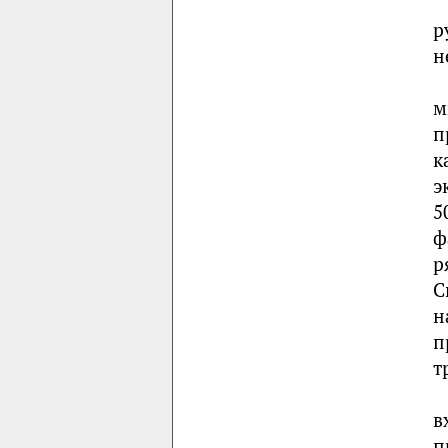
р
н
м
п
к
э
5
ф
р
С
н
п
т
в
п