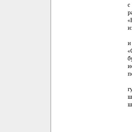
с
р
«
и
и
«
б
и
п
г
ш
ш