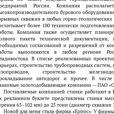
редприятий России. Компания располагае
ысокопроизводительного бурового оборудования
зрывных скважин в любых горно-геологических
асчитывает более 100 технически подготовленн
аботы. Компания также осуществляет планир
олного пакета технической документации, 
еобходимых согласований и разрешений от ко
аботы выполняются в любом регионе Ро
ладивостока. В списке реализованных проекто
арьерах, строительство трубопроводных систем,
азопроводов, строительство железнод
рокладывание автодорог и прочее. В числе
накомые золотодобывающие компании — ПАО «Се
Поставляемые компанией станки работают в Р
х рекламном буклете представлены станки масс
урения 65–102 мм) до 25 тонн (диаметр скважин 
Новой для меня стала фирма «Epiroc».
У фирмы 