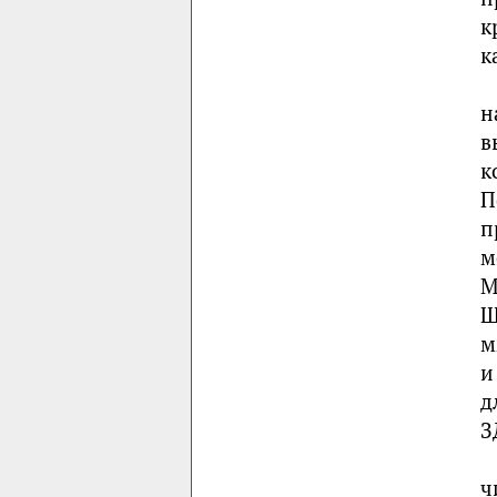
к
к
н
в
к
П
п
м
М
Ш
м
и
д
З
ч