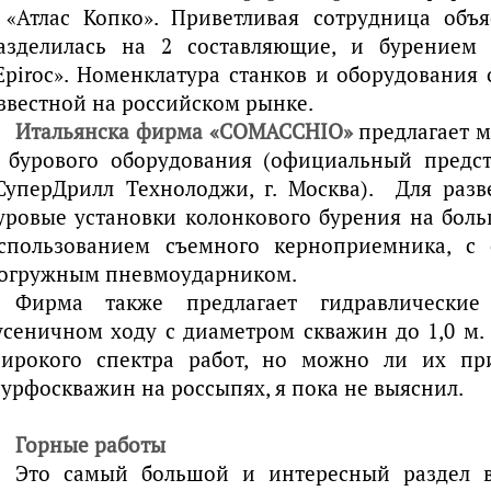
 «Атлас Копко». Приветливая сотрудница объя
азделилась на 2 составляющие, и бурением 
Epiroc». Номенклатура станков и оборудования
звестной на российском рынке.
Итальянска фирма «COMACCHIO»
предлагает 
 бурового оборудования (официальный предс
СуперДрилл Технолоджи, г. Москва). Для раз
уровые установки колонкового бурения на боль
спользованием съемного керноприемника, с
огружным пневмоударником.
Фирма также предлагает гидравлические
усеничном ходу с диаметром скважин до 1,0 м.
ирокого спектра работ, но можно ли их пр
урфоскважин на россыпях, я пока не выяснил.
Горные работы
Это самый большой и интересный раздел в