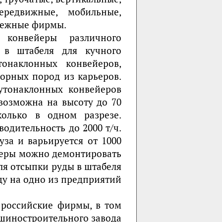
передвижные, мобильные,
убежные фирмы.
 конвейеры различного
 в штабеля для кучного
тонаклонных конвейеров,
орных пород из карьеров.
утонаклонных конвейеров
 возможна на высоту до 70
колько в одном разрезе.
одительность до 2000 т/ч.
за и варьируется от 1000
йеры можно демонтировать
ля отсыпки руды в штабеля
ду на одно из предприятий
 российские фирмы, в том
ашиностроительного завода