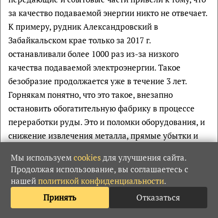
за качество подаваемой энергии никто не отвечает.
К примеру, рудник Александровский в
Забайкальском крае только за 2017 г.
останавливали более 1000 раз из-за низкого
качества подаваемой электроэнергии. Такое
безобразие продолжается уже в течение 3 лет.
Горнякам понятно, что это такое, внезапно
остановить обогатительную фабрику в процессе
переработки руды. Это и поломки оборудования, и
снижение извлечения металла, прямые убытки и
моральные факторы. Решить вопрос не удалось
Мы используем
cookies
для улучшения сайта.
даже на федеральном уровне — ни в министерстве
Продолжая использование, вы соглашаетесь с
энергетики, ни в Ростехнадзоре, ни в
нашей
политикой конфиденциальности
.
антимонопольном ведомстве. В администрации
Принять
Отказаться
Президента РФ пообещали дать ответ к концу
февраля. Сейчас ситуацию рассматривают и в