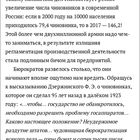
увеличение числа чиновников в современной
России: если в 2000 году на 10000 населения
приходилось 79,4 чиновника, то в 2017 — 146,2!
Этой более чем двухмиллионной армии надо чем-
то заниматься, в результате излишняя
регламентация производственной деятельности
стала подлинным бичом для предприятий.
Бюрократов развелось столько, что они
начинают вполне ощутимо нам вредить. Обращусь
к высказыванию Дзержинского Ф. Э. о чиновниках,
которое он сделал 95 лет назад в далёком 1923
году:
«…чтобы… государство не обанкротилось,
необходимо разрешить проблему госаппаратов…
Каково настоящее положение? Неудержимое
раздутие штатов… чудовищная бюрократизация
всякого дела — горы бумаг и сотни тысяч писак…