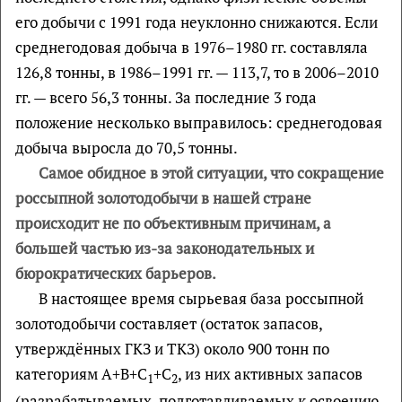
его добычи с 1991 года неуклонно снижаются. Если
среднегодовая добыча в 1976–1980 гг. составляла
126,8 тонны, в 1986–1991 гг. — 113,7, то в 2006–2010
гг. — всего 56,3 тонны. За последние 3 года
положение несколько выправилось: среднегодовая
добыча выросла до 70,5 тонны.
Самое обидное в этой ситуации, что сокращение
россыпной золотодобычи в нашей стране
происходит не по объективным причинам, а
большей частью из-за законодательных и
бюрократических барьеров.
В настоящее время сырьевая база россыпной
золотодобычи составляет (остаток запасов,
утверждённых ГКЗ и ТКЗ) около 900 тонн по
категориям А+B+C
+С
, из них активных запасов
1
2
(разрабатываемых, подготавливаемых к освоению,