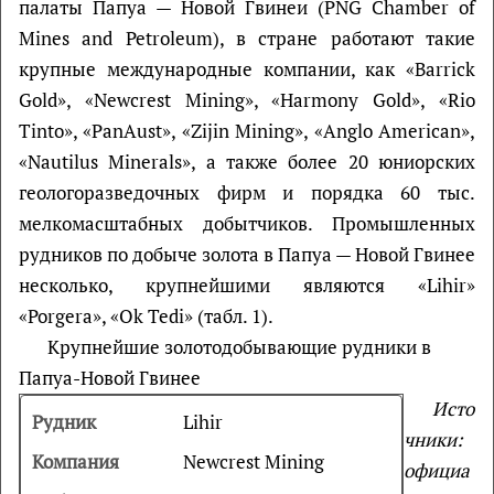
палаты Папуа — Новой Гвинеи (PNG Chamber of
Mines and Petroleum), в стране работают такие
крупные международные компании, как «Barrick
Gold», «Newcrest Mining», «Harmony Gold», «Rio
Tinto», «PanAust», «Zijin Mining», «Anglo American»,
«Nautilus Minerals», а также более 20 юниорских
геологоразведочных фирм и порядка 60 тыс.
мелкомасштабных добытчиков. Промышленных
рудников по добыче золота в Папуа — Новой Гвинее
несколько, крупнейшими являются «Lihir»
«Porgera», «Ok Tedi» (табл. 1).
Крупнейшие золотодобывающие рудники в
Папуа-Новой Гвинее
Исто
Lihir
чники
:
Newcrest Mining
официа