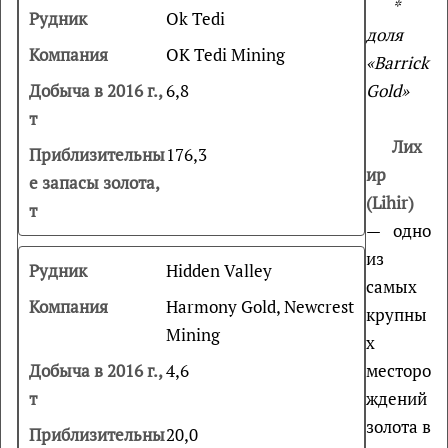
*
Ok Tedi
доля
OK Tedi Mining
«Barrick
6,8
Gold»
Лих
176,3
ир
(Lihir)
— одно
из
Hidden Valley
самых
Harmony Gold, Newcrest
крупны
Mining
х
4,6
месторо
ждений
золота в
20,0