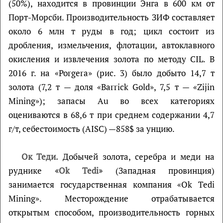
(50%), находится в провинции Энга в 600 км от
Порт-Морсби. Производительность ЗИФ составляет
около 6 млн т руды в год; цикл состоит из
дробления, измельчения, флотации, автоклавного
окисления и извлечения золота по методу CIL. В
2016 г. на «Porgera» (рис. 3) было добыто 14,7 т
золота (7,2 т — доля «Barrick Gold», 7,5 т — «Zijin
Mining»); запасы Au во всех категориях
оцениваются в 68,6 т при среднем содержании 4,7
г/т, себестоимость (AISC) —858$ за унцию.
Ок Теди.
Добычей золота, серебра и меди на
руднике
«Ok Tedi»
(Западная провинция)
занимается государственная компания «Ok Tedi
Mining». Месторождение отрабатывается
открытым способом, производительность горных