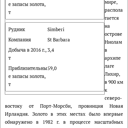
мире,
распола
гается
на
Simberi
острове
St Barbara
Ниолам
3,4
в
архипе
лаге
59,0
Лихир,
в 900 км
к
северо-
востоку от Порт-Морсби, провинция Новая
Ирландия. Золото в этих местах было впервые
обнаружено в 1982 г. в процессе масштабных