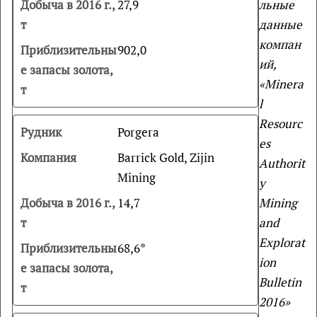
27,9
льные
данные
компан
902,0
ий
,
«Minera
l
Resourc
Porgera
es
Barrick Gold, Zijin
Authorit
Mining
y
14,7
Mining
and
Explorat
68,6*
ion
Bulletin
2016»