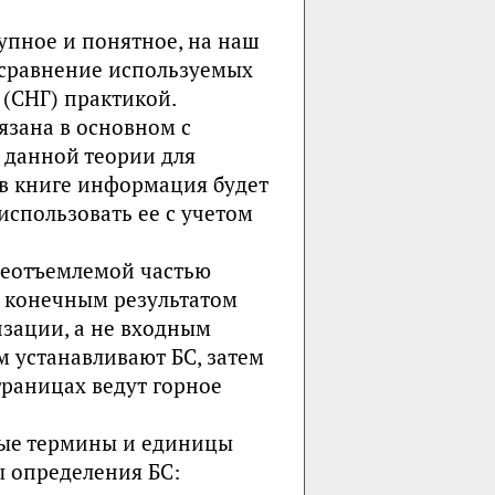
упное и понятное, на наш
 сравнение используемых
 (СНГ) практикой.
язана в основном с
данной теории для
 в книге информация будет
использовать ее с учетом
неотъемлемой частью
 конечным результатом
зации, а не входным
м устанавливают БС, затем
границах ведут горное
мые термины и единицы
ы определения БС: