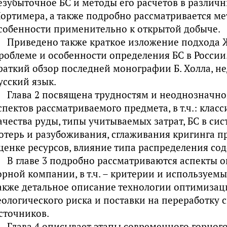
езубыточное БС и методы его расчетов в различн
ортимера, а также подробно рассматривается мет
собенности применительно к открытой добыче.
Приведено также краткое изложение подхода Ж
роблеме и особенности определения БС в России
раткий обзор последней монографии Б. Холла, н
усский язык.
Глава 2 посвящена трудностям и неоднознач
спектов рассматриваемого предмета, в т.ч.: кла
ачества руды, типы учитываемых затрат, БС в сис
отерь и разубоживания, сглаживания кригинга 
ценке ресурсов, влияние типа распределения сод
В главе 3 подробно рассматриваются аспекты 
орной компании, в т.ч. – критерии и используем
акже детальное описание технологии оптимизац
еологического риска и поставки на переработку 
сточников.
Глава 4 описывает этапы современного горног