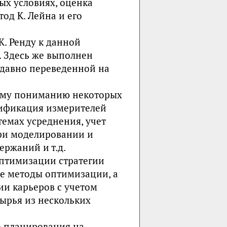
ых условиях, оценка
од К. Лейна и его
. Ренду к данной
. Здесь же выполнен
едавно переведенной на
ному пониманию некоторых
ссификация измерителей
темах усреднения, учет
при моделировании и
ержаний и т.д.
оптимизации стратегии
ые методы оптимизации, а
ии карьеров с учетом
сырья из нескольких
о планирования на