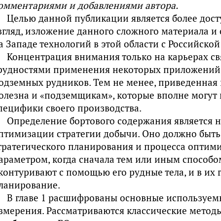
омментариями
и
добавлениями
автора
.
Целью данной публикации является более дост
згляд, изложение данного сложного материала и
а Западе технологий в этой области с Российской
Концентрация внимания только на карьерах св
рудностями применения некоторых приложений 
одземных рудников. Тем не менее, приведенная
олезна и «подземщикам», которые вполне могут 
пецифики своего производства.
Определение бортового содержания является 
птимизации стратегии добычи. Оно должно быть
тратегического планирования и процесса оптими
араметром, когда сначала тем или иным способо
контуривают с помощью его рудные тела, и в их 
ланирование.
В главе 1 расшифрованы основные используе
змерения. Рассматриваются классические метод