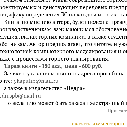
роектируемых и действующих передовых предпри
пецифику определения БС на каждом из этих эта
Книга, по мнению автора, будет полезна прежд
роизводственникам, занимающимся обоснованием
екущих планах горных компаний, а также студе
аботникам. Автор предполагает, что читатели уж
 технологией компьютерного моделирования и о
акже с процессами горного планирования.
Тираж книги - 150 экз., цена - 600 руб.
Заявки с указанием точного адреса просьба нап
очте:
ykaputin@mail.ru
а также в издательство «Недра»:
edraspb@mail.ru
По желанию может быть заказан электронный 
Просмот
Показать комментарии