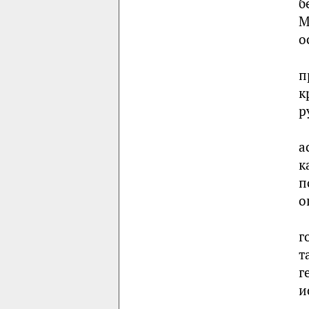
б
М
о
п
к
р
а
к
п
о
г
т
г
и