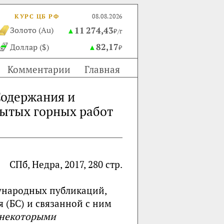
КУРС ЦБ РФ
08.08.2026
11 274,43
Золото (Au)
▲
₽/г
82,17
Доллар ($)
▲
₽
Комментарии
Главная
Содержания и
рытых горных работ
СПб, Недра, 2017, 280 стр.
дународных публикаций,
(БС) и связанной с ним
некоторыми