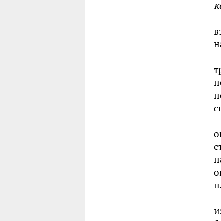
к
в
н
т
п
п
с
о
с
п
о
п
и