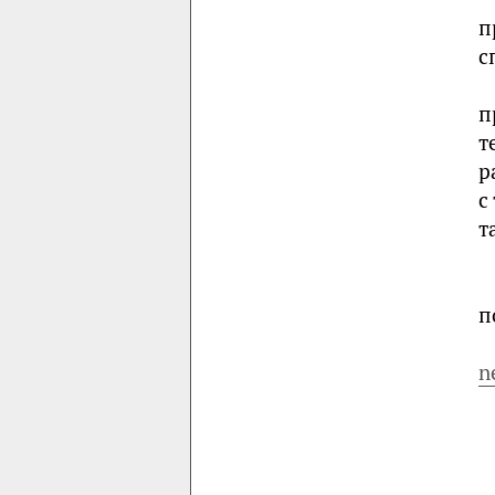
п
с
п
т
р
с
т
п
n