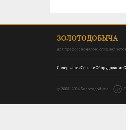
ЗОЛОТОДОБЫЧА
для профессионалов: специалистов, 
Содержание
Ссылки
Оборудование
О с
© 2008–2026 Золотодобыча ·
· П
18+