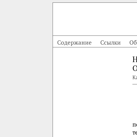
Содержание
Ссылки
Об
Н
О
К
п
т