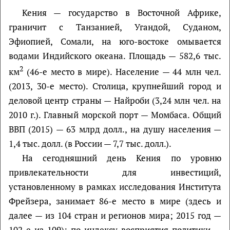
Кения — государство в Восточной Африке,
граничит с Танзанией, Угандой, Суданом,
Эфиопией, Сомали, на юго-востоке омывается
водами Индийского океана. Площадь — 582,6 тыс.
2
км
(46-е место в мире). Население — 44 млн чел.
(2013, 30-е место). Столица, крупнейший город и
деловой центр страны — Найроби (3,24 млн чел. на
2010 г.). Главный морской порт — Момбаса. Общий
ВВП (2015) — 63 млрд долл., на душу населения —
1,4 тыс. долл. (в России — 7,7 тыс. долл.).
На сегодняшний день Кения по уровню
привлекательности для инвестиций,
установленному в рамках исследования Института
Фрейзера, занимает 86-е место в мире (здесь и
далее — из 104 стран и регионов мира; 2015 год —
102-е из 109); по индексу восприятия политики —