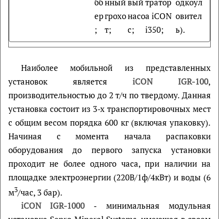
бб
нный
вый
тратор
одкоул
ер
грохо
насо
а iCON
овител
;
т;
с;
i350;
ь).
Наиболее мобильной из представленных
установок является
iCON IGR-100
,
производительностью до 2 т/ч по твердому. Данная
установка состоит из 3-х транспортировочных мест
с общим весом порядка 600 кг (включая упаковку).
Начиная с момента начала распаковки
оборудования до первого запуска установки
проходит не более одного часа, при наличии на
площадке электроэнергии (220В/1ф/4кВт) и воды (6
3
м
/час, 3 бар).
iCON IGR-1000
‑ минимальная модульная