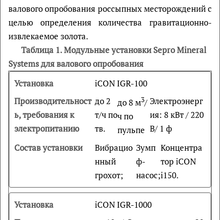
валового опробования россыпных месторождений с
целью определения количества гравитационно-
извлекаемое золота.
Таблица 1. Модульные установки Sepro Mineral
Systems для валового опробования
iCON IGR-100
до 2
3
Электроэнерг
до 8 м
/
т/ч по
ия: 8 кВт / 220
ч по
тв.
В/ 1 ф
пульпе
Вибрацио
Зумп
Концентра
нный
ф-
тор iCON
грохот;
насос;
i150.
iCON IGR-1000