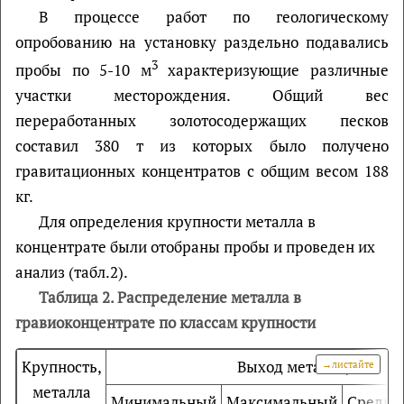
В процессе работ по геологическому
опробованию на установку раздельно подавались
3
пробы по 5-10 м
характеризующие различные
участки месторождения. Общий вес
переработанных золотосодержащих песков
составил 380 т из которых было получено
гравитационных концентратов с общим весом 188
кг.
Для определения крупности металла в
концентрате были отобраны пробы и проведен их
анализ (табл.2).
Таблица
2
. Распределение металла в
гравиоконцентрате по классам крупности
Крупность,
Выход металла, %
металла
Минимальный
Максимальный
Средне