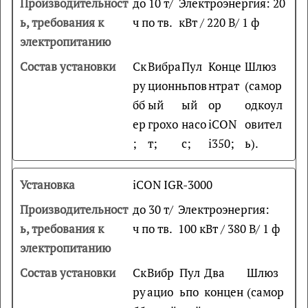
до 10 т/
Электроэнергия: 20
ч по тв.
кВт / 220 В/ 1 ф
Ск
Вибра
Пул
Конце
Шлюз
ру
ционн
ьпов
нтрат
(самор
бб
ый
ый
ор
одкоул
ер
грохо
насо
iCON
овител
;
т;
с;
i350;
ь).
iCON IGR-3000
до 30 т/
Электроэнергия:
ч по тв.
100 кВт / 380 В/ 1 ф
Ск
Вибр
Пул
Два
Шлюз
ру
ацио
ьпо
концен
(самор