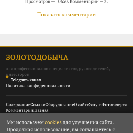
Просмотров — 10650. Комментарии — 3.
Показать комментарии
ЗОЛОТОДОБЫЧА
для профессионалов: специалистов, руководителей,
инвесторов
Telegram-канал
Политика конфиденциальности
Содержание
Ссылки
Оборудование
О сайте
Услуги
Фотогалерея
Комментарии
Главная
Мы используем
cookies
для улучшения сайта.
Продолжая использование, вы соглашаетесь с
© 2008–2026 Золотодобыча ·
· При использовании
18+