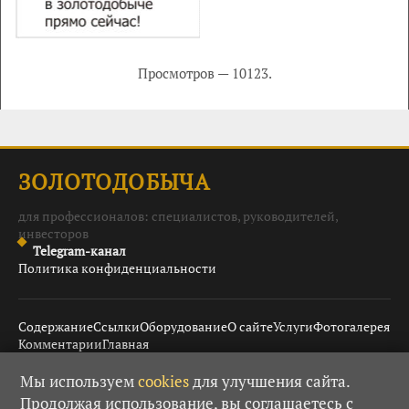
Просмотров — 10123.
ЗОЛОТОДОБЫЧА
для профессионалов: специалистов, руководителей,
инвесторов
Telegram-канал
Политика конфиденциальности
Содержание
Ссылки
Оборудование
О сайте
Услуги
Фотогалерея
Комментарии
Главная
Мы используем
cookies
для улучшения сайта.
Продолжая использование, вы соглашаетесь с
© 2008–2026 Золотодобыча ·
· При использовании
18+