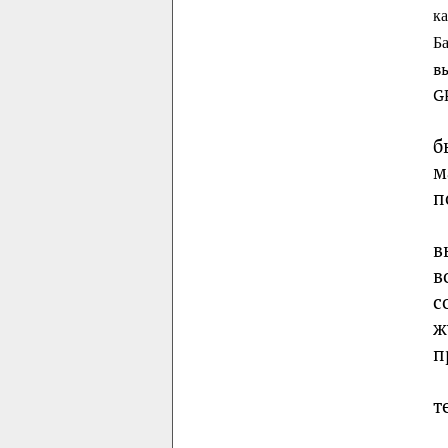
ка
Б
в
G
б
м
п
в
в
с
ж
п
т