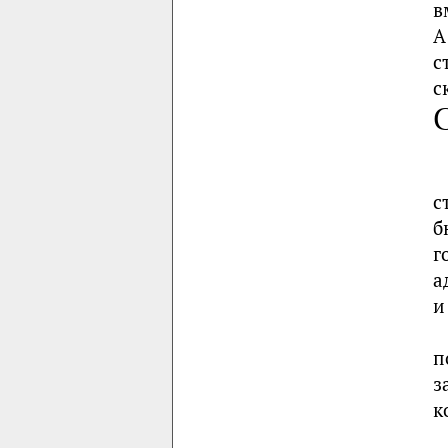
в
А
с
с
с
б
г
а
и
п
з
к