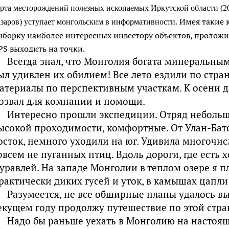
рта месторождений полезных ископаемых Иркутской области (201
Имея такие к
азаров) уступает монгольским в информативности.
ыборку наиболее интересных инвестору объектов, проложи
PS выходить на точки.
Всегда знал, что Монголия богата минеральным
ыл удивлен их обилием! Все лето ездили по стра
атериалы по перспективным участкам. К осени 
озвал для компании и помощи.
Интересно прошли экспедиции. Отряд неболь
ысокой проходимости, комфортные. От Улан-Бат
осток, немного уходили на юг. Удивила многочи
овсем не пуганных птиц. Вдоль дороги, где есть 
уравлей. На западе Монголии в теплом озере я п
рактически диких гусей и уток, в камышах цапли 
Разумеется, не все обширные планы удалось в
екущем году продолжу путешествие по этой стра
Надо бы раньше уехать в Монголию на настоя