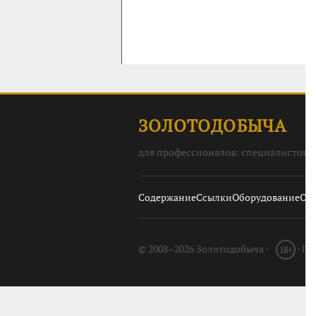
ЗОЛОТОДОБЫЧА
для профессионалов: специалистов, 
Содержание
Ссылки
Оборудование
О с
© 2008–2026 Золотодобыча ·
· П
18+