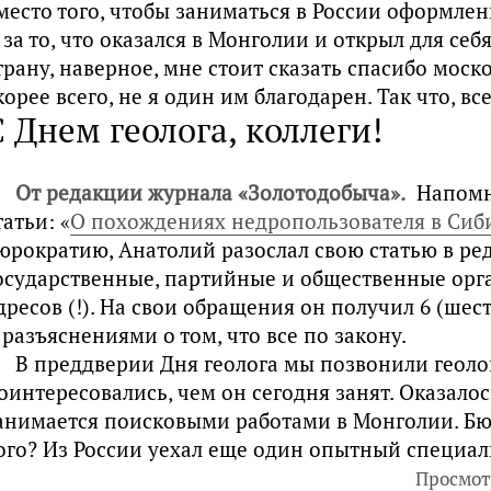
место того, чтобы заниматься в России оформле
 за то, что оказался в Монголии и открыл для себ
трану, наверное, мне стоит сказать спасибо мос
корее всего, не я один им благодарен. Так что, вс
С Днем геолога, коллеги!
От редакции журнала «Зoлотодобыча».
Напомни
татьи: «
О похождениях недропользователя в Сиб
юрократию, Анатолий разослал свою статью в ред
осударственные, партийные и общественные орга
дресов (!). На свои обращения он получил 6 (шес
 разъяснениями о том, что все по закону.
В преддверии Дня геолога мы позвонили геоло
оинтересовались, чем он сегодня занят. Оказалос
анимается поисковыми работами в Монголии. Бю
ого? Из России уехал еще один опытный специал
Просмот