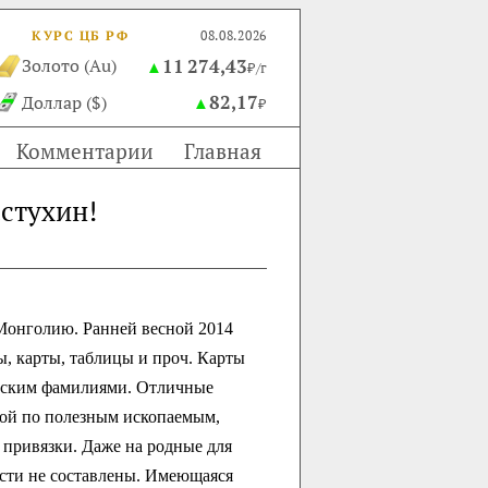
КУРС ЦБ РФ
08.08.2026
11 274,43
Золото (Au)
▲
₽/г
82,17
Доллар ($)
▲
₽
Комментарии
Главная
стухин!
 Монголию. Ранней весной 2014
ы, карты, таблицы и проч. Карты
ийским фамилиями. Отличные
кой по полезным ископаемым,
 привязки. Даже на родные для
сти не составлены.
Имеющаяся