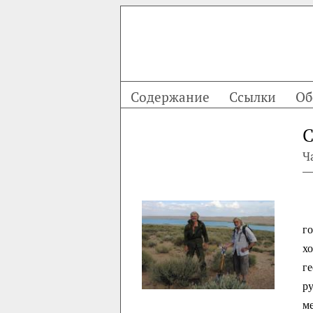
Содержание
Ссылки
Об
С
Ч
го
х
г
р
м