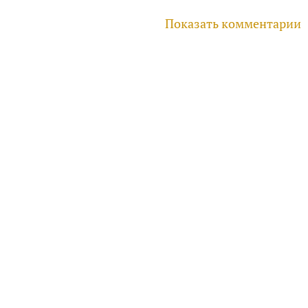
Показать комментарии
руководителей, инвесторов
айте
Услуги
Фотогалерея
Комментарии
Главная
ри использовании материалов гиперссылка обязательна.