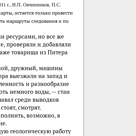
1 г., И.П. Овчинников, П.С.
арты, остается только провести
ть маршруты следования и по
и ресурсами, но все же
не, проверяли и добавляли
даже товарища из Питера
шой, дружный, машины
ора выезжали на запад и
сленность и разнообразие
хоть немного воды, — стаи
лавал среди выводков
стоят, смотрят.
ыполнить, возможно, в
не.
щую геологическую работу