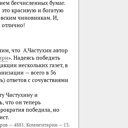
нием бесчисленных бумаг.
я это красивую и богатую
ковским чиновникам. И,
е отлично!
м, что А.Частухин автор
ири
». Надеясь победить
акции нескольких газет, в
низации — всего в 56
ть) ответов с сочувствиями
гу Частухину и
ь, что он теперь
рократия победила, но
ист.
ров — 4881. Комментарии — 13.