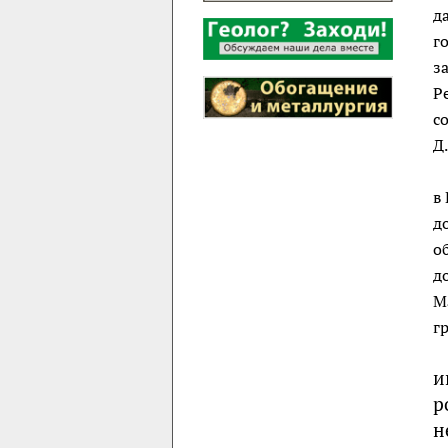
д
г
з
Р
с
Д
в
д
о
д
М
г
и
р
н