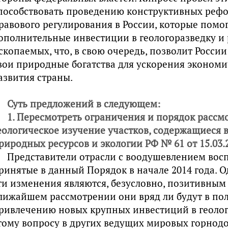
пособствовать проведению конструктивных реф
равового регулирования в России, которые помо
ополнительные инвестиции в геологоразведку и
скопаемых, что, в свою очередь, позволит Росси
вои природные богатства для ускорения экономи
азвития страны.
Суть предложений в следующем:
1. Пересмотреть ограничения и порядок рассм
еологическое изучение участков, содержащиеся 
риродных ресурсов и экологии РФ № 61 от 15.03.2
Представители отрасли с воодушевлением вос
ринятые в данный Порядок в начале 2014 года. О
ти изменения являются, безусловно, позитивным
лижайшем рассмотрении они вряд ли будут в по
ривлечению новых крупных инвестиций в геолог
тому вопросу в других ведущих мировых горно