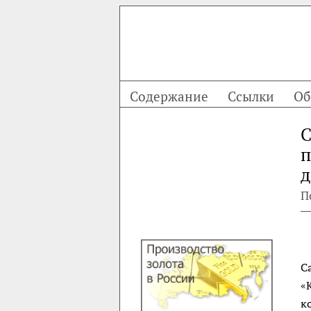
Содержание
Ссылки
Об
С
п
д
П
С
«
к