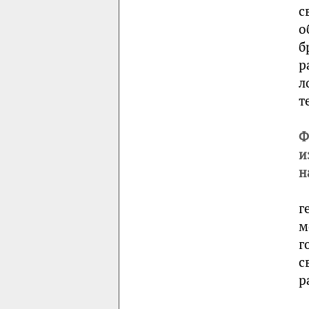
с
о
б
р
л
т
Ф
и
н
г
м
г
с
р