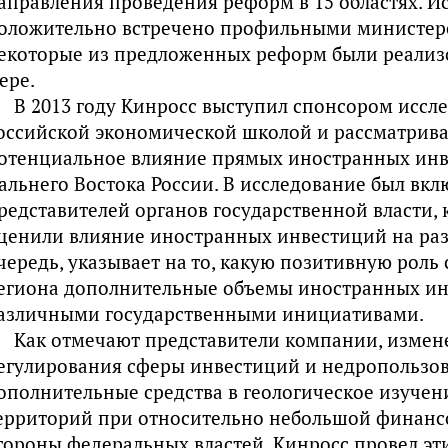
аправления проведения реформ в 15 областях. И
оложительно встречено профильными министерс
екоторые из предложенных реформ были реализ
ере.
В 2013 году Кинросс выступил спонсором иссл
оссийской экономической школой и рассматрив
отенциальное влияние прямых иностранных инв
альнего Востока России. В исследование был вк
редставителей органов государственной власти,
ценили влияние иностранных инвестиций на разв
чередь, указывает на то, какую позитивную роль
егиона дополнительные объемы иностранных ин
азличными государственными инициативами.
Как отмечают представители компании, измен
егулирования сферы инвестиций и недропользо
ополнительные средства в геологическое изуче
ерриторий при относительно небольшой финанс
тороны федеральных властей. Кинросс провел эт