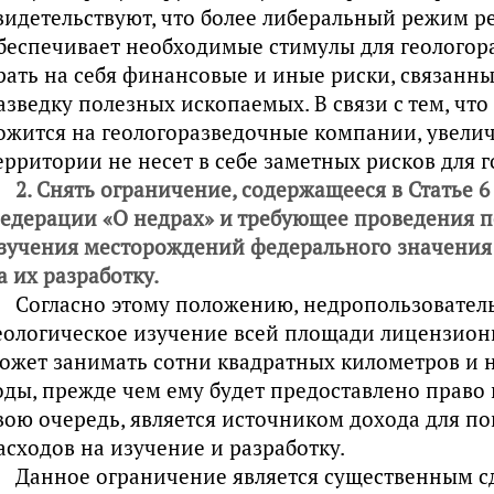
видетельствуют, что более либеральный режим р
беспечивает необходимые стимулы для геолого
рать на себя финансовые и иные риски, связанн
азведку полезных ископаемых. В связи с тем, что
ожится на геологоразведочные компании, увел
ерритории не несет в себе заметных рисков для г
2. Снять ограничение, содержащееся в Статье 6
едерации «О недрах» и требующее проведения п
зучения месторождений федерального значения
а их разработку.
Согласно этому положению, недропользователь
еологическое изучение всей площади лицензионн
ожет занимать сотни квадратных километров и н
оды, прежде чем ему будет предоставлено право н
вою очередь, является источником дохода для п
асходов на изучение и разработку.
Данное ограничение является существенным