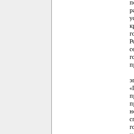
п
р
у
к
г
Р
с
г
п
э
«
п
п
н
с
г