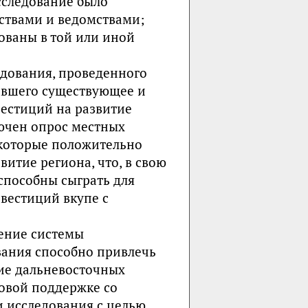
сследование было
твами и ведомствами;
ованы в той или иной
едования, проведенного
авшего существующее и
естиций на развитие
лючен опрос местных
 которые положительно
итие региона, что, в свою
 способны сыграть для
вестиций вкупе с
ение системы
вания способно привлечь
ние дальневосточных
овой поддержке со
и исследования с целью