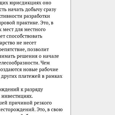
ющих юрисдикциях оно
сть начать добычу сразу
тивности разработки
ровой практике. Это, в
х мест для местного
ет способствовать
арство не несет
репятствие, позволит
имать решения о начале
елесообразности. Чем
создаются новые рабочие
 других платежей в рамках
ождений к разряду
х инвестициях.
йшей причиной резкого
есторождений. Это, в свою