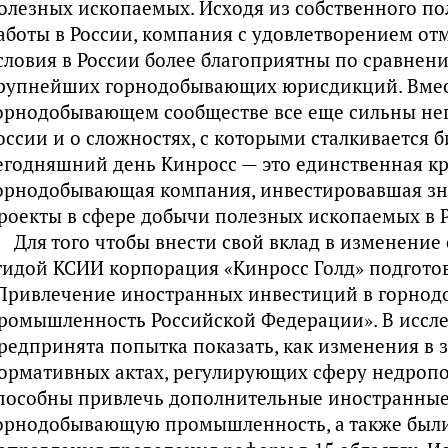
олезных ископаемых. Исходя из собственного п
аботы в России, компания с удовлетворением от
словия в России более благоприятны по сравнен
рупнейших горнодобывающих юрисдикций. Вмест
орнодобывающем сообществе все еще сильны не
оссии и о сложностях, с которыми сталкивается б
егодняшний день Кинросс — это единственная 
орнодобывающая компания, инвестировавшая зн
роекты в сфере добычи полезных ископаемых в Р
Для того чтобы внести свой вклад в изменение 
гидой КСИИ корпорация «Кинросс Голд» подгото
Привлечение иностранных инвестиций в горно
ромышленность Российской Федерации». В иссл
редпринята попытка показать, как изменения в 
ормативных актах, регулирующих сферу недропо
пособны привлечь дополнительные иностранные
орнодобывающую промышленность, а также был