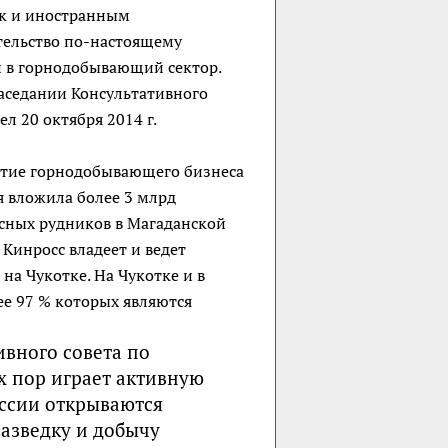
ак и иностранным
тельство по-настоящему
 в горнодобывающий сектор.
аседании Консультативного
л 20 октября 2014 г.
витие горнодобывающего бизнеса
я вложила более 3 млрд
сных рудников в Магаданской
Кинросс владеет и ведет
на Чукотке. На Чукотке и в
ее 97 % которых являются
ивного совета по
х пор играет активную
оссии открываются
азведку и добычу