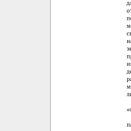
д
о
п
м
с
н
э
п
и
д
р
м
л
«
п