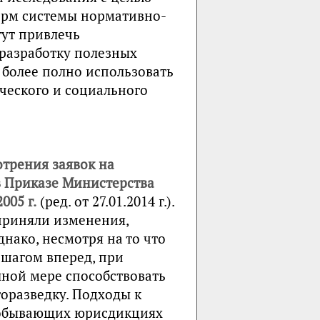
орм системы нормативно-
гут привлечь
 разработку полезных
и более полно использовать
ческого и социального
отрения заявок на
в Приказе Министерства
005 г.
(ред. от 27.01.2014 г.).
приняли изменения,
днако, несмотря на то что
 шагом вперед, при
лной мере способствовать
оразведку. Подходы к
добывающих юрисдикциях