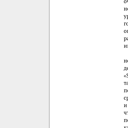
о
н
у
г
о
р
и
н
д
«
т
п
с
и
ч
п
к