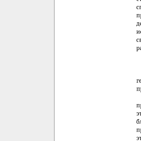
с
п
д
и
с
р
г
п
п
э
б
п
э