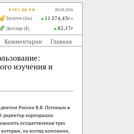
КУРС ЦБ РФ
08.08.2026
11 274,43
Золото (Au)
▲
₽/г
82,17
Доллар ($)
▲
₽
Комментарии
Главная
ользование:
ого изучения и
дентом России В.В. Путиным в
ый директор корпорации
ожность осуществления трех
которые, на взгляд компании,