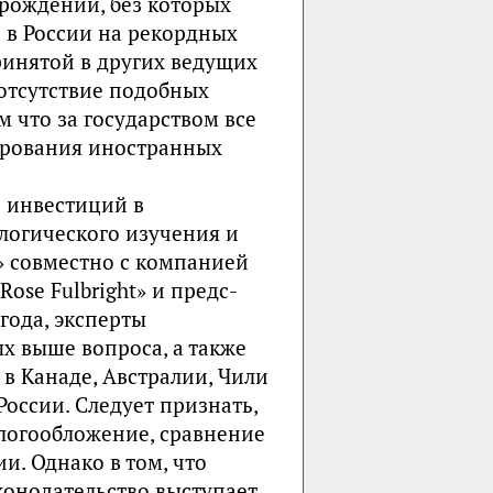
орождений, без которых
в России на рекордных
ринятой в других ведущих
отсутствие подобных
 что за государством все
лирования иностранных
 инвестиций в
логического изучения и
» совместно с компанией
ose Fulbright» и предс-
года, эксперты
х выше вопроса, а также
 в Канаде, Австралии, Чили
оссии. Следует признать,
алогообложение, сравнение
и. Однако в том, что
конодательство выступает