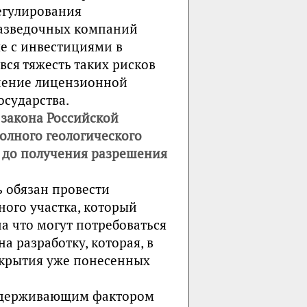
егулирования
разведочных компаний
ые с инвестициями в
 вся тяжесть таких рисков
ичение лицензионной
осударства.
 закона Российской
олного геологического
 до получения разрешения
 обязан провести
ого участка, который
а что могут потребоваться
а разработку, которая, в
окрытия уже понесенных
 сдерживающим фактором