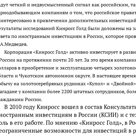
адут четкий и недвусмысленный сигнал как российским, т
орнодобывающим компаниям о том, что российское прави
аинтересовано в привлечении дополнительных инвестиций
езультаты исследований Кинросс Голд были доложены на з
овета по иностранным инвестициям в России, которое прове
.А.Медведев.
Корпорация «Кинросс Голд» активно инвестирует в раз
 России на протяжении почти 20 лет. За это время компани
олларов в приобретение и эксплуатацию четырех золотоно
бласти и Чукотском автономном округе. В настоящее время 
обычу на золотосеребряных рудниках «Купол» и «Двойной» 
агадане у компании более 2200 штатных сотрудников, бол
ражданами России.
В 2010 году Кинросс вошел в состав Консультат
ностранным инвестициям в России (КСИИ) и с те
оль в его работе. По мнению «Кинросс Голд», в Р
еограниченные возможности для инвестиций в р