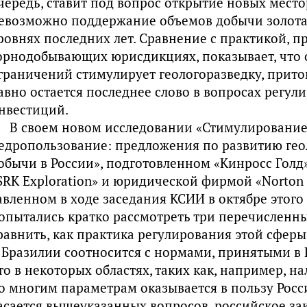
чередь, ставит под вопрос открытие новых мест
евозможно поддержание объемов добычи золота 
ровнях последних лет. Сравнение с практикой, п
орнодобывающих юрисдикциях, показывает, что 
граничений стимулирует геологоразведку, притом
авно остается последнее слово в вопросах регу
нвестиций.
В своем новом исследовании «Стимулирование
едропользование: предложения по развитию гео
обычи в России», подготовленном «Кинросс Голд
SRK Exploration» и юридической фирмой «Norton R
авленном в ходе заседания КСИИ в октябре этого 
опытались кратко рассмотреть три перечисленны
равнить, как практика регулирования этой сферы
 Бразилии соотносится с нормами, принятыми в Р
то в некоторых областях, таких как, например, н
о многим параметрам оказывается в пользу Росси
асается вышеуказанных вопросов, российское за