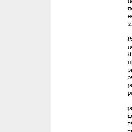
н
п
н
м
Р
п
Д
п
о
о
р
р
р
д
т
с