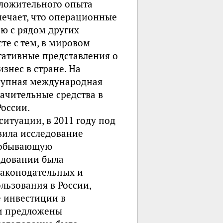
оложительного опыта
мечает, что операционные
ию с рядом других
е с тем, в мировом
гативные представления о
изнес в стране. На
крупная международная
ачительные средства в
оссии.
ситуации, в 2011 году под
вила исследование
добывающую
едовании была
законодательных и
льзования в России,
 инвестиции в
и предложены