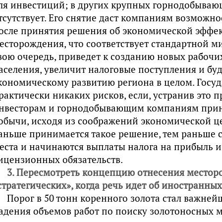
ля инвестиций; в других крупных горнодобыва
тсутствует. Его снятие даст компаниям возможно
осле принятия решения об экономической эффек
есторождения, что соответствует стандартной ми
вою очередь, приведет к созданию новых рабочи
аселения, увеличит налоговые поступления и буд
кономическому развитию региона в целом. Госуд
рактически никаких рисков, если, устранив это п
нвесторам и горнодобывающим компаниям прин
обычи, исходя из соображений экономической ц
аньше принимается такое решение, тем раньше 
еста и начинаются выплаты налога на прибыль и
ицензионных обязательств.
3. Пересмотреть концепцию отнесения местор
стратегических», когда речь идет об иностранны
Порог в 50 тонн коренного золота стал важне
адения объемов работ по поиску золотоносных м